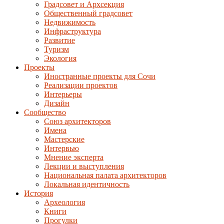
Градсовет и Архсекция
Общественный градсовет
Недвижимость
Инфраструктура
Развитие
Туризм
Экология
Проекты
Иностранные проекты для Сочи
Реализации проектов
Интерьеры
Дизайн
Сообщество
Союз архитекторов
Имена
Мастерские
Интервью
Мнение эксперта
Лекции и выступления
Национальная палата архитекторов
Локальная идентичность
История
Археология
Книги
Прогулки