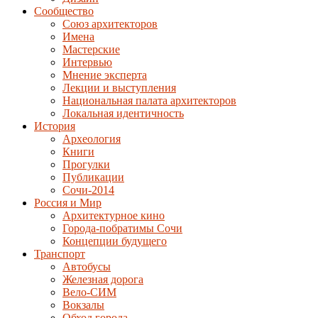
Сообщество
Союз архитекторов
Имена
Мастерские
Интервью
Мнение эксперта
Лекции и выступления
Национальная палата архитекторов
Локальная идентичность
История
Археология
Книги
Прогулки
Публикации
Сочи-2014
Россия и Мир
Архитектурное кино
Города-побратимы Сочи
Концепции будущего
Транспорт
Автобусы
Железная дорога
Вело-СИМ
Вокзалы
Обход города