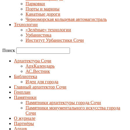
Парковки
Порты и марины
Канатные дороги
Черноморская кольцевая автомагистраль
Технологии
«Зелёные» технологии
Урбанистика
Институт Урбанистики Сочи
Поиск
Архитектура Сочи
АрхКалендарь
АС.Вестник
Библиотека
Идеи для города
Главный архитектор Сочи
Генплан
Памятники
Памятники архитектуры города Сочи
Памятники монументального искусства города
Сочи
О журнале
Партнёры
Архив