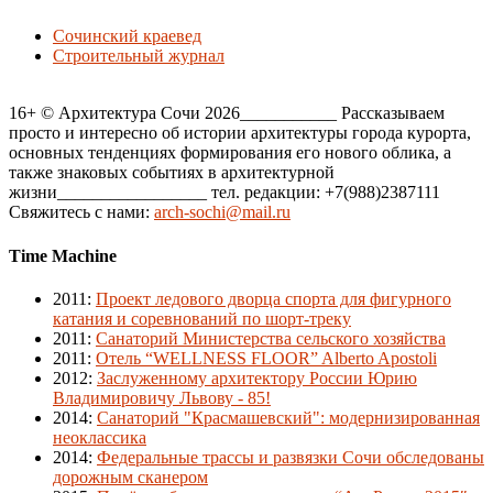
Сочинский краевед
Строительный журнал
16+ © Архитектура Сочи 2026___________ Рассказываем
просто и интересно об истории архитектуры города курорта,
основных тенденциях формирования его нового облика, а
также знаковых событиях в архитектурной
жизни_________________ тел. редакции: +7(988)2387111
Свяжитесь с нами:
arch-sochi@mail.ru
Time Machine
2011
:
Проект ледового дворца спорта для фигурного
катания и соревнований по шорт-треку
2011
:
Санаторий Министерства сельского хозяйства
2011
:
Отель “WELLNESS FLOOR” Alberto Apostoli
2012
:
Заслуженному архитектору России Юрию
Владимировичу Львову - 85!
2014
:
Санаторий "Красмашевский": модернизированная
неоклассика
2014
:
Федеральные трассы и развязки Сочи обследованы
дорожным сканером