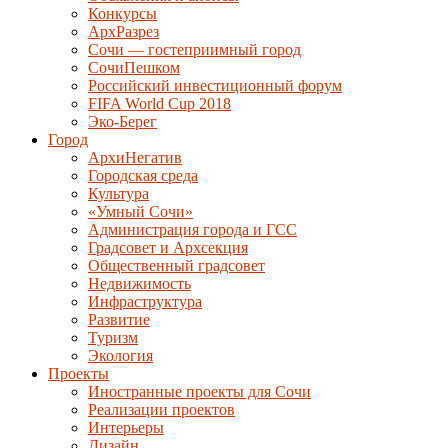
Конкурсы
АрхРазрез
Сочи — гостеприимный город
СочиПешком
Российский инвестиционный форум
FIFA World Cup 2018
Эко-Берег
Город
АрхиНегатив
Городская среда
Культура
«Умный Сочи»
Администрация города и ГСС
Градсовет и Архсекция
Общественный градсовет
Недвижимость
Инфраструктура
Развитие
Туризм
Экология
Проекты
Иностранные проекты для Сочи
Реализации проектов
Интерьеры
Дизайн