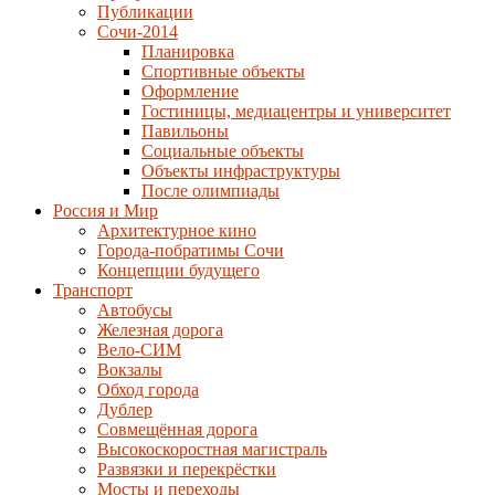
Публикации
Сочи-2014
Планировка
Спортивные объекты
Оформление
Гостиницы, медиацентры и университет
Павильоны
Социальные объекты
Объекты инфраструктуры
После олимпиады
Россия и Мир
Архитектурное кино
Города-побратимы Сочи
Концепции будущего
Транспорт
Автобусы
Железная дорога
Вело-СИМ
Вокзалы
Обход города
Дублер
Совмещённая дорога
Высокоскоростная магистраль
Развязки и перекрёстки
Мосты и переходы