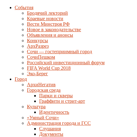
События
Бродячий лекторий
Краевые новости
Вести Минстроя РФ
Новое в законодательстве
Объявления и анонсы
Конкурсы
АрхРазрез
Сочи — гостеприимный город
СочиПешком
Российский инвестиционный форум
FIFA World Cup 2018
Эко-Берег
Город
АрхиНегатив
Городская среда
Парки и скверы
Граффити и стрит-арт
Культура
Идентичность
«Умный Сочи»
Администрация города и ГСС
Слушания
Документы