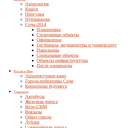
Археология
Книги
Прогулки
Публикации
Сочи-2014
Планировка
Спортивные объекты
Оформление
Гостиницы, медиацентры и университет
Павильоны
Социальные объекты
Объекты инфраструктуры
После олимпиады
Россия и Мир
Архитектурное кино
Города-побратимы Сочи
Концепции будущего
Транспорт
Автобусы
Железная дорога
Вело-СИМ
Вокзалы
Обход города
Дублер
Совмещённая дорога