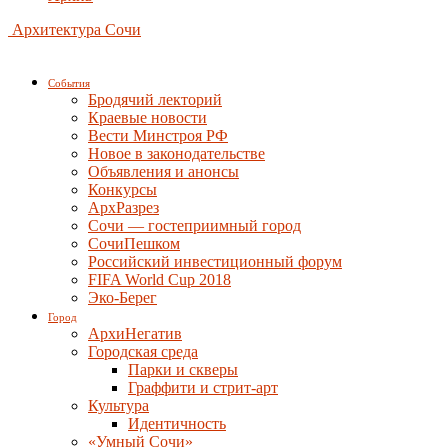
Архитектура Сочи
События
Бродячий лекторий
Краевые новости
Вести Минстроя РФ
Новое в законодательстве
Объявления и анонсы
Конкурсы
АрхРазрез
Сочи — гостеприимный город
СочиПешком
Российский инвестиционный форум
FIFA World Cup 2018
Эко-Берег
Город
АрхиНегатив
Городская среда
Парки и скверы
Граффити и стрит-арт
Культура
Идентичность
«Умный Сочи»