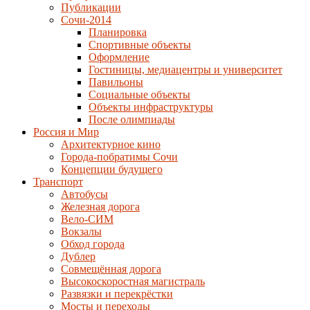
Публикации
Сочи-2014
Планировка
Спортивные объекты
Оформление
Гостиницы, медиацентры и университет
Павильоны
Социальные объекты
Объекты инфраструктуры
После олимпиады
Россия и Мир
Архитектурное кино
Города-побратимы Сочи
Концепции будущего
Транспорт
Автобусы
Железная дорога
Вело-СИМ
Вокзалы
Обход города
Дублер
Совмещённая дорога
Высокоскоростная магистраль
Развязки и перекрёстки
Мосты и переходы