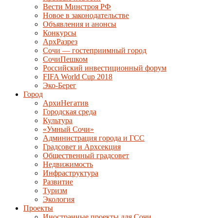
Вести Минстроя РФ
Новое в законодательстве
Объявления и анонсы
Конкурсы
АрхРазрез
Сочи — гостеприимный город
СочиПешком
Российский инвестиционный форум
FIFA World Cup 2018
Эко-Берег
Город
АрхиНегатив
Городская среда
Культура
«Умный Сочи»
Администрация города и ГСС
Градсовет и Архсекция
Общественный градсовет
Недвижимость
Инфраструктура
Развитие
Туризм
Экология
Проекты
Иностранные проекты для Сочи