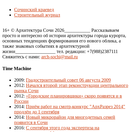
Сочинский краевед
Строительный журнал
16+ © Архитектура Сочи 2026___________ Рассказываем
просто и интересно об истории архитектуры города курорта,
основных тенденциях формирования его нового облика, а
также знаковых событиях в архитектурной
жизни_________________ тел. редакции: +7(988)2387111
Свяжитесь с нами:
arch-sochi@mail.ru
Time Machine
2009
:
Градостроительный совет 06 августа 2009
2012
:
Начался второй этап реконструкции центрального
рынка Сочи
2012
:
«Городские планировщики» скоро появятся и в
России
2014
:
Приём работ на смотр-конкурс "АрхРазрез 2014"
продлён до 1 сентября
2014
:
Новый микрорайон для многодетных семей
появится в Сочи
2016
:
С сентября этого года экспертиза на