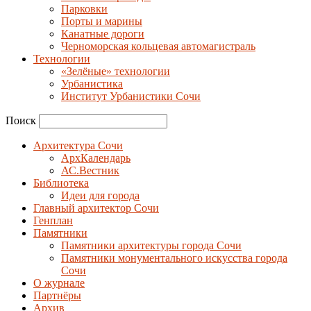
Парковки
Порты и марины
Канатные дороги
Черноморская кольцевая автомагистраль
Технологии
«Зелёные» технологии
Урбанистика
Институт Урбанистики Сочи
Поиск
Архитектура Сочи
АрхКалендарь
АС.Вестник
Библиотека
Идеи для города
Главный архитектор Сочи
Генплан
Памятники
Памятники архитектуры города Сочи
Памятники монументального искусства города
Сочи
О журнале
Партнёры
Архив