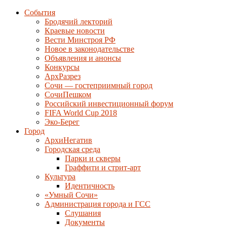
События
Бродячий лекторий
Краевые новости
Вести Минстроя РФ
Новое в законодательстве
Объявления и анонсы
Конкурсы
АрхРазрез
Сочи — гостеприимный город
СочиПешком
Российский инвестиционный форум
FIFA World Cup 2018
Эко-Берег
Город
АрхиНегатив
Городская среда
Парки и скверы
Граффити и стрит-арт
Культура
Идентичность
«Умный Сочи»
Администрация города и ГСС
Слушания
Документы