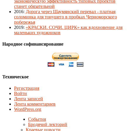
экономическую эффективность типовых проектов
станет обязательной
2016
:
Дорога через Шаумянский перевал - платная
соломинка для тонущего в пробках Черноморского
побережья
2019
:
«КРАСКИ. СОЧИ. ЦИРК» как вдохновение для
маленьких художников
Народное софинансирование
Техническое
Регистрация
Войти
Лента записей
Лента комментариев
WordPress.org
События
Бродячий лекторий
Краевые новости