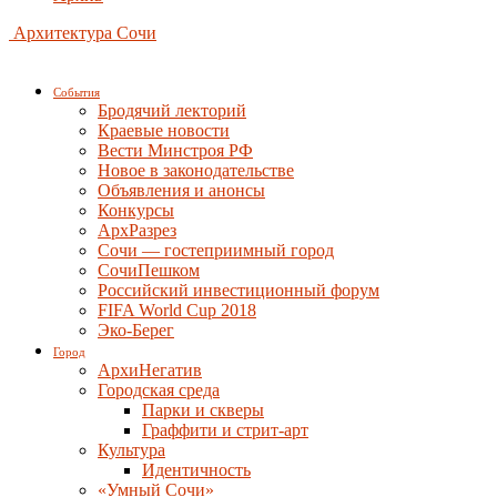
Архитектура Сочи
События
Бродячий лекторий
Краевые новости
Вести Минстроя РФ
Новое в законодательстве
Объявления и анонсы
Конкурсы
АрхРазрез
Сочи — гостеприимный город
СочиПешком
Российский инвестиционный форум
FIFA World Cup 2018
Эко-Берег
Город
АрхиНегатив
Городская среда
Парки и скверы
Граффити и стрит-арт
Культура
Идентичность
«Умный Сочи»