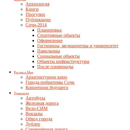
Археология
Книги
Прогулки
Публикации
Сочи-2014
Планировка
Спортивные объекты
Оформление
Гостиницы, медиацентры и университет
Павильоны
Социальные объекты
Объекты инфраструктуры
После олимпиады
Россия и Мир
Архитектурное кино
Города-побратимы Сочи
Концепции будущего
Транспорт
Автобусы
Железная дорога
Вело-СИМ
Вокзалы
Обход города
Дублер
Совмещённая дорога