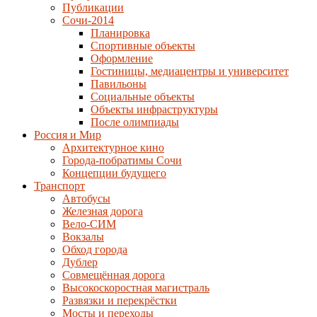
Публикации
Сочи-2014
Планировка
Спортивные объекты
Оформление
Гостиницы, медиацентры и университет
Павильоны
Социальные объекты
Объекты инфраструктуры
После олимпиады
Россия и Мир
Архитектурное кино
Города-побратимы Сочи
Концепции будущего
Транспорт
Автобусы
Железная дорога
Вело-СИМ
Вокзалы
Обход города
Дублер
Совмещённая дорога
Высокоскоростная магистраль
Развязки и перекрёстки
Мосты и переходы