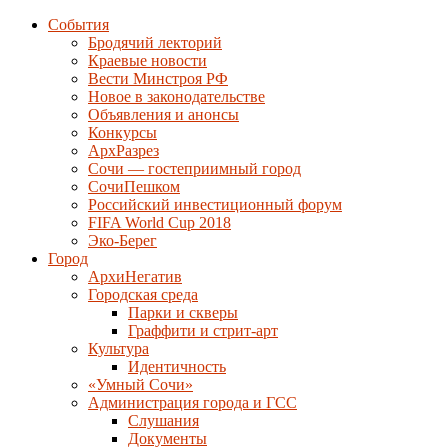
События
Бродячий лекторий
Краевые новости
Вести Минстроя РФ
Новое в законодательстве
Объявления и анонсы
Конкурсы
АрхРазрез
Сочи — гостеприимный город
СочиПешком
Российский инвестиционный форум
FIFA World Cup 2018
Эко-Берег
Город
АрхиНегатив
Городская среда
Парки и скверы
Граффити и стрит-арт
Культура
Идентичность
«Умный Сочи»
Администрация города и ГСС
Слушания
Документы