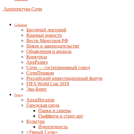
Архитектура Сочи
События
Бродячий лекторий
Краевые новости
Вести Минстроя РФ
Новое в законодательстве
Объявления и анонсы
Конкурсы
АрхРазрез
Сочи — гостеприимный город
СочиПешком
Российский инвестиционный форум
FIFA World Cup 2018
Эко-Берег
Город
АрхиНегатив
Городская среда
Парки и скверы
Граффити и стрит-арт
Культура
Идентичность
«Умный Сочи»