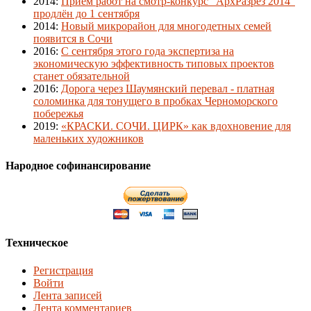
2014
:
Приём работ на смотр-конкурс "АрхРазрез 2014"
продлён до 1 сентября
2014
:
Новый микрорайон для многодетных семей
появится в Сочи
2016
:
С сентября этого года экспертиза на
экономическую эффективность типовых проектов
станет обязательной
2016
:
Дорога через Шаумянский перевал - платная
соломинка для тонущего в пробках Черноморского
побережья
2019
:
«КРАСКИ. СОЧИ. ЦИРК» как вдохновение для
маленьких художников
Народное софинансирование
Техническое
Регистрация
Войти
Лента записей
Лента комментариев