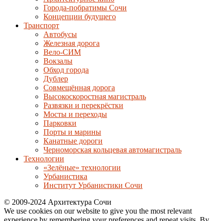
Города-побратимы Сочи
Концепции будущего
Транспорт
Автобусы
Железная дорога
Вело-СИМ
Вокзалы
Обход города
Дублер
Совмещённая дорога
Высокоскоростная магистраль
Развязки и перекрёстки
Мосты и переходы
Парковки
Порты и марины
Канатные дороги
Черноморская кольцевая автомагистраль
Технологии
«Зелёные» технологии
Урбанистика
Институт Урбанистики Сочи
© 2009-2024 Архитектура Сочи
We use cookies on our website to give you the most relevant
experience by remembering your preferences and repeat visits. By