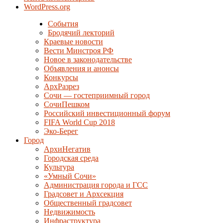
WordPress.org
События
Бродячий лекторий
Краевые новости
Вести Минстроя РФ
Новое в законодательстве
Объявления и анонсы
Конкурсы
АрхРазрез
Сочи — гостеприимный город
СочиПешком
Российский инвестиционный форум
FIFA World Cup 2018
Эко-Берег
Город
АрхиНегатив
Городская среда
Культура
«Умный Сочи»
Администрация города и ГСС
Градсовет и Архсекция
Общественный градсовет
Недвижимость
Инфраструктура