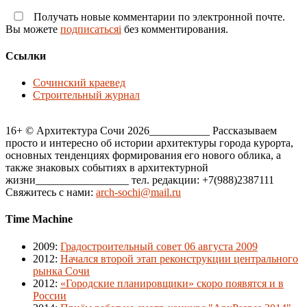
Получать новые комментарии по электронной почте.
Вы можете
подписатьсяi
без комментирования.
Ссылки
Сочинский краевед
Строительный журнал
16+ © Архитектура Сочи 2026___________ Рассказываем
просто и интересно об истории архитектуры города курорта,
основных тенденциях формирования его нового облика, а
также знаковых событиях в архитектурной
жизни_________________ тел. редакции: +7(988)2387111
Свяжитесь с нами:
arch-sochi@mail.ru
Time Machine
2009
:
Градостроительный совет 06 августа 2009
2012
:
Начался второй этап реконструкции центрального
рынка Сочи
2012
:
«Городские планировщики» скоро появятся и в
России