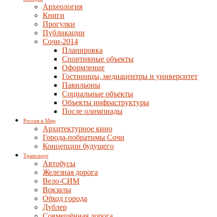
Археология
Книги
Прогулки
Публикации
Сочи-2014
Планировка
Спортивные объекты
Оформление
Гостиницы, медиацентры и университет
Павильоны
Социальные объекты
Объекты инфраструктуры
После олимпиады
Россия и Мир
Архитектурное кино
Города-побратимы Сочи
Концепции будущего
Транспорт
Автобусы
Железная дорога
Вело-СИМ
Вокзалы
Обход города
Дублер
Совмещённая дорога