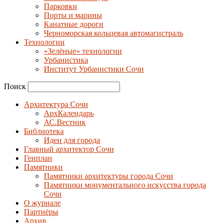
Парковки
Порты и марины
Канатные дороги
Черноморская кольцевая автомагистраль
Технологии
«Зелёные» технологии
Урбанистика
Институт Урбанистики Сочи
Поиск
Архитектура Сочи
АрхКалендарь
АС.Вестник
Библиотека
Идеи для города
Главный архитектор Сочи
Генплан
Памятники
Памятники архитектуры города Сочи
Памятники монументального искусства города
Сочи
О журнале
Партнёры
Архив