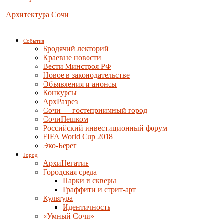
Архитектура Сочи
События
Бродячий лекторий
Краевые новости
Вести Минстроя РФ
Новое в законодательстве
Объявления и анонсы
Конкурсы
АрхРазрез
Сочи — гостеприимный город
СочиПешком
Российский инвестиционный форум
FIFA World Cup 2018
Эко-Берег
Город
АрхиНегатив
Городская среда
Парки и скверы
Граффити и стрит-арт
Культура
Идентичность
«Умный Сочи»