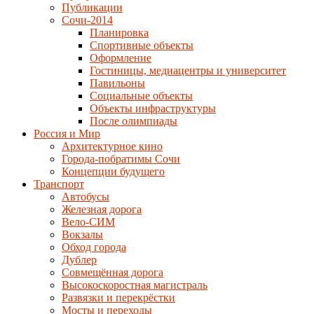
Публикации
Сочи-2014
Планировка
Спортивные объекты
Оформление
Гостиницы, медиацентры и университет
Павильоны
Социальные объекты
Объекты инфраструктуры
После олимпиады
Россия и Мир
Архитектурное кино
Города-побратимы Сочи
Концепции будущего
Транспорт
Автобусы
Железная дорога
Вело-СИМ
Вокзалы
Обход города
Дублер
Совмещённая дорога
Высокоскоростная магистраль
Развязки и перекрёстки
Мосты и переходы