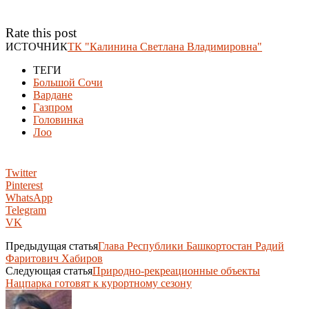
Rate this post
ИСТОЧНИК
ТК "Калинина Светлана Владимировна"
ТЕГИ
Большой Сочи
Вардане
Газпром
Головинка
Лоо
Twitter
Pinterest
WhatsApp
Telegram
VK
Предыдущая статья
Глава Республики Башкортостан Радий
Фаритович Хабиров
Следующая статья
Природно-рекреационные объекты
Нацпарка готовят к курортному сезону