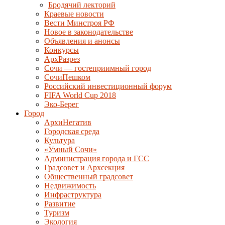
Бродячий лекторий
Краевые новости
Вести Минстроя РФ
Новое в законодательстве
Объявления и анонсы
Конкурсы
АрхРазрез
Сочи — гостеприимный город
СочиПешком
Российский инвестиционный форум
FIFA World Cup 2018
Эко-Берег
Город
АрхиНегатив
Городская среда
Культура
«Умный Сочи»
Администрация города и ГСС
Градсовет и Архсекция
Общественный градсовет
Недвижимость
Инфраструктура
Развитие
Туризм
Экология