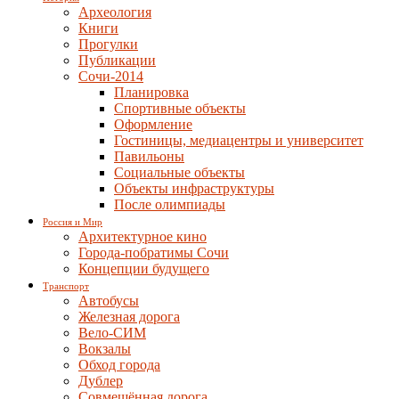
Археология
Книги
Прогулки
Публикации
Сочи-2014
Планировка
Спортивные объекты
Оформление
Гостиницы, медиацентры и университет
Павильоны
Социальные объекты
Объекты инфраструктуры
После олимпиады
Россия и Мир
Архитектурное кино
Города-побратимы Сочи
Концепции будущего
Транспорт
Автобусы
Железная дорога
Вело-СИМ
Вокзалы
Обход города
Дублер
Совмещённая дорога