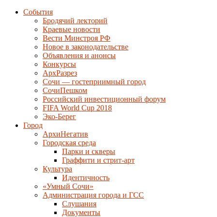
События
Бродячий лекторий
Краевые новости
Вести Минстроя РФ
Новое в законодательстве
Объявления и анонсы
Конкурсы
АрхРазрез
Сочи — гостеприимный город
СочиПешком
Российский инвестиционный форум
FIFA World Cup 2018
Эко-Берег
Город
АрхиНегатив
Городская среда
Парки и скверы
Граффити и стрит-арт
Культура
Идентичность
«Умный Сочи»
Администрация города и ГСС
Слушания
Документы