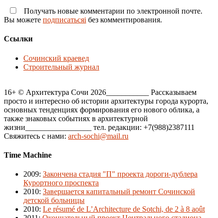
Получать новые комментарии по электронной почте.
Вы можете
подписатьсяi
без комментирования.
Ссылки
Сочинский краевед
Строительный журнал
16+ © Архитектура Сочи 2026___________ Рассказываем
просто и интересно об истории архитектуры города курорта,
основных тенденциях формирования его нового облика, а
также знаковых событиях в архитектурной
жизни_________________ тел. редакции: +7(988)2387111
Свяжитесь с нами:
arch-sochi@mail.ru
Time Machine
2009
:
Закончена стадия "П" проекта дороги-дублера
Курортного проспекта
2010
:
Завершается капитальный ремонт Сочинской
детской больницы
2010
:
Le résumé de L’Architecture de Sotchi, de 2 à 8 août
2011
:
Окончательный проект Центрального стадиона