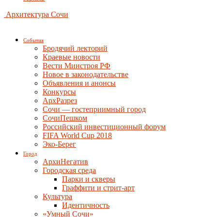
Архитектура Сочи
События
Бродячий лекторий
Краевые новости
Вести Минстроя РФ
Новое в законодательстве
Объявления и анонсы
Конкурсы
АрхРазрез
Сочи — гостеприимный город
СочиПешком
Российский инвестиционный форум
FIFA World Cup 2018
Эко-Берег
Город
АрхиНегатив
Городская среда
Парки и скверы
Граффити и стрит-арт
Культура
Идентичность
«Умный Сочи»