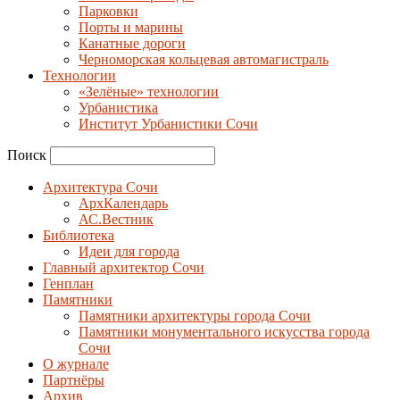
Парковки
Порты и марины
Канатные дороги
Черноморская кольцевая автомагистраль
Технологии
«Зелёные» технологии
Урбанистика
Институт Урбанистики Сочи
Поиск
Архитектура Сочи
АрхКалендарь
АС.Вестник
Библиотека
Идеи для города
Главный архитектор Сочи
Генплан
Памятники
Памятники архитектуры города Сочи
Памятники монументального искусства города
Сочи
О журнале
Партнёры
Архив