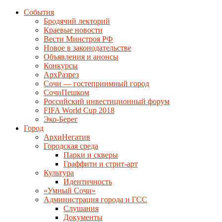
События
Бродячий лекторий
Краевые новости
Вести Минстроя РФ
Новое в законодательстве
Объявления и анонсы
Конкурсы
АрхРазрез
Сочи — гостеприимный город
СочиПешком
Российский инвестиционный форум
FIFA World Cup 2018
Эко-Берег
Город
АрхиНегатив
Городская среда
Парки и скверы
Граффити и стрит-арт
Культура
Идентичность
«Умный Сочи»
Администрация города и ГСС
Слушания
Документы