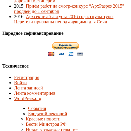
дорожным сканером
2015
:
Приём работ на смотр-конкурс “АрхРазрез 2015″
продлён до 1 сентября
2016
:
Архсекция 5 августа 2016 года: скульптуры
Церетели признаны неподходящими для Сочи
Народное софинансирование
Техническое
Регистрация
Войти
Лента записей
Лента комментариев
WordPress.org
События
Бродячий лекторий
Краевые новости
Вести Минстроя РФ
Новое в законодательстве