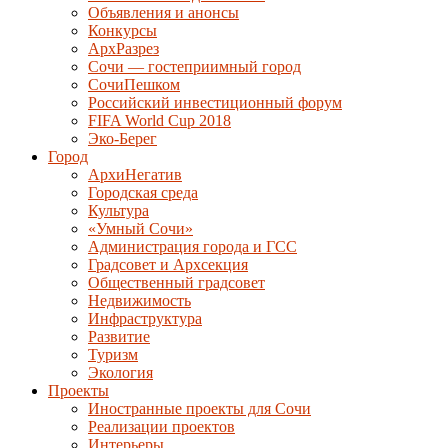
Объявления и анонсы
Конкурсы
АрхРазрез
Сочи — гостеприимный город
СочиПешком
Российский инвестиционный форум
FIFA World Cup 2018
Эко-Берег
Город
АрхиНегатив
Городская среда
Культура
«Умный Сочи»
Администрация города и ГСС
Градсовет и Архсекция
Общественный градсовет
Недвижимость
Инфраструктура
Развитие
Туризм
Экология
Проекты
Иностранные проекты для Сочи
Реализации проектов
Интерьеры