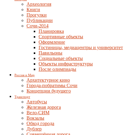
Археология
Книги
Прогулки
Публикации
Сочи-2014
Планировка
Спортивные объекты
Оформление
Гостиницы, медиацентры и университет
Павильоны
Социальные объекты
Объекты инфраструктуры
После олимпиады
Россия и Мир
Архитектурное кино
Города-побратимы Сочи
Концепции будущего
Транспорт
Автобусы
Железная дорога
Вело-СИМ
Вокзалы
Обход города
Дублер
Совмещённая дорога