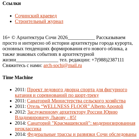
Ссылки
Сочинский краевед
Строительный журнал
16+ © Архитектура Сочи 2026___________ Рассказываем
просто и интересно об истории архитектуры города курорта,
основных тенденциях формирования его нового облика, а
также знаковых событиях в архитектурной
жизни_________________ тел. редакции: +7(988)2387111
Свяжитесь с нами:
arch-sochi@mail.ru
Time Machine
2011
:
Проект ледового дворца спорта для фигурного
катания и соревнований по шорт-треку
2011
:
Санаторий Министерства сельского хозяйства
2011
:
Отель “WELLNESS FLOOR” Alberto Apostoli
2012
:
Заслуженному архитектору России Юрию
Владимировичу Львову - 85!
2014
:
Санаторий "Красмашевский": модернизированная
неоклассика
2014
:
Федеральные трассы и развязки Сочи обследованы