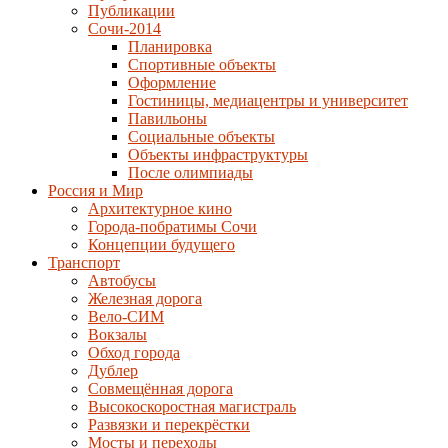
Публикации
Сочи-2014
Планировка
Спортивные объекты
Оформление
Гостиницы, медиацентры и университет
Павильоны
Социальные объекты
Объекты инфраструктуры
После олимпиады
Россия и Мир
Архитектурное кино
Города-побратимы Сочи
Концепции будущего
Транспорт
Автобусы
Железная дорога
Вело-СИМ
Вокзалы
Обход города
Дублер
Совмещённая дорога
Высокоскоростная магистраль
Развязки и перекрёстки
Мосты и переходы