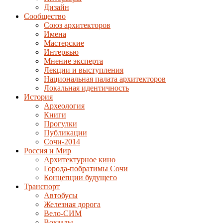
Дизайн
Сообщество
Союз архитекторов
Имена
Мастерские
Интервью
Мнение эксперта
Лекции и выступления
Национальная палата архитекторов
Локальная идентичность
История
Археология
Книги
Прогулки
Публикации
Сочи-2014
Россия и Мир
Архитектурное кино
Города-побратимы Сочи
Концепции будущего
Транспорт
Автобусы
Железная дорога
Вело-СИМ
Вокзалы