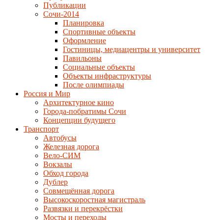
Публикации
Сочи-2014
Планировка
Спортивные объекты
Оформление
Гостиницы, медиацентры и университет
Павильоны
Социальные объекты
Объекты инфраструктуры
После олимпиады
Россия и Мир
Архитектурное кино
Города-побратимы Сочи
Концепции будущего
Транспорт
Автобусы
Железная дорога
Вело-СИМ
Вокзалы
Обход города
Дублер
Совмещённая дорога
Высокоскоростная магистраль
Развязки и перекрёстки
Мосты и переходы