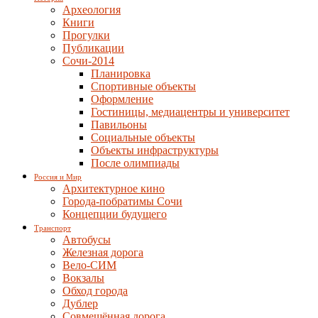
Археология
Книги
Прогулки
Публикации
Сочи-2014
Планировка
Спортивные объекты
Оформление
Гостиницы, медиацентры и университет
Павильоны
Социальные объекты
Объекты инфраструктуры
После олимпиады
Россия и Мир
Архитектурное кино
Города-побратимы Сочи
Концепции будущего
Транспорт
Автобусы
Железная дорога
Вело-СИМ
Вокзалы
Обход города
Дублер
Совмещённая дорога