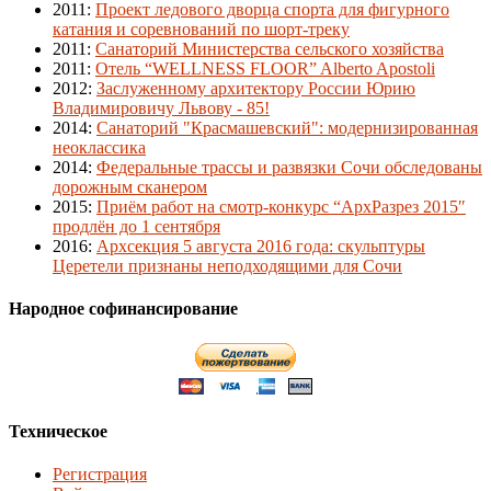
2011
:
Проект ледового дворца спорта для фигурного
катания и соревнований по шорт-треку
2011
:
Санаторий Министерства сельского хозяйства
2011
:
Отель “WELLNESS FLOOR” Alberto Apostoli
2012
:
Заслуженному архитектору России Юрию
Владимировичу Львову - 85!
2014
:
Санаторий "Красмашевский": модернизированная
неоклассика
2014
:
Федеральные трассы и развязки Сочи обследованы
дорожным сканером
2015
:
Приём работ на смотр-конкурс “АрхРазрез 2015″
продлён до 1 сентября
2016
:
Архсекция 5 августа 2016 года: скульптуры
Церетели признаны неподходящими для Сочи
Народное софинансирование
Техническое
Регистрация