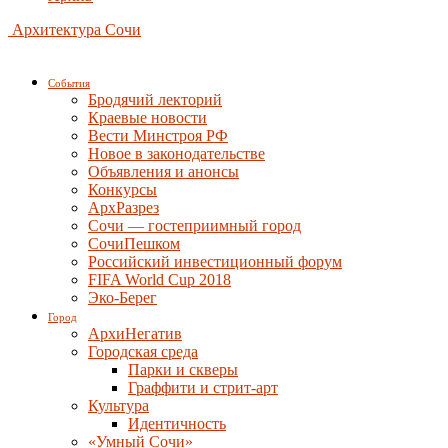
Архитектура Сочи
События
Бродячий лекторий
Краевые новости
Вести Минстроя РФ
Новое в законодательстве
Объявления и анонсы
Конкурсы
АрхРазрез
Сочи — гостеприимный город
СочиПешком
Российский инвестиционный форум
FIFA World Cup 2018
Эко-Берег
Город
АрхиНегатив
Городская среда
Парки и скверы
Граффити и стрит-арт
Культура
Идентичность
«Умный Сочи»