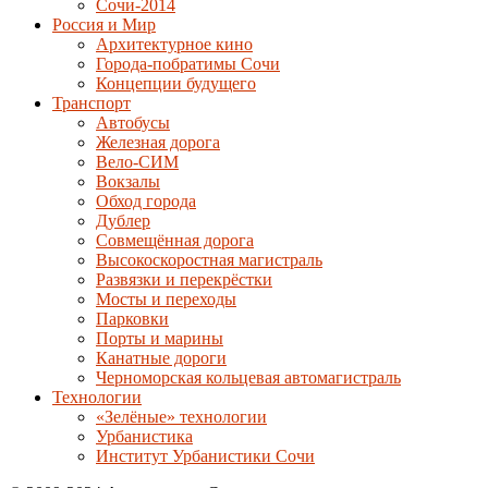
Сочи-2014
Россия и Мир
Архитектурное кино
Города-побратимы Сочи
Концепции будущего
Транспорт
Автобусы
Железная дорога
Вело-СИМ
Вокзалы
Обход города
Дублер
Совмещённая дорога
Высокоскоростная магистраль
Развязки и перекрёстки
Мосты и переходы
Парковки
Порты и марины
Канатные дороги
Черноморская кольцевая автомагистраль
Технологии
«Зелёные» технологии
Урбанистика
Институт Урбанистики Сочи