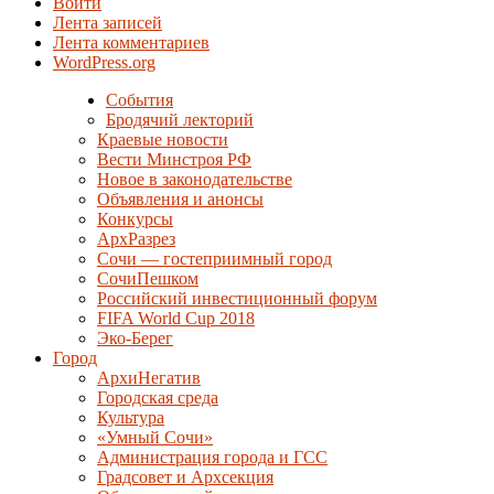
Войти
Лента записей
Лента комментариев
WordPress.org
События
Бродячий лекторий
Краевые новости
Вести Минстроя РФ
Новое в законодательстве
Объявления и анонсы
Конкурсы
АрхРазрез
Сочи — гостеприимный город
СочиПешком
Российский инвестиционный форум
FIFA World Cup 2018
Эко-Берег
Город
АрхиНегатив
Городская среда
Культура
«Умный Сочи»
Администрация города и ГСС
Градсовет и Архсекция