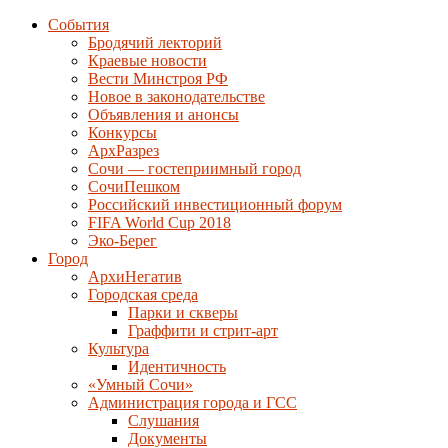
События
Бродячий лекторий
Краевые новости
Вести Минстроя РФ
Новое в законодательстве
Объявления и анонсы
Конкурсы
АрхРазрез
Сочи — гостеприимный город
СочиПешком
Российский инвестиционный форум
FIFA World Cup 2018
Эко-Берег
Город
АрхиНегатив
Городская среда
Парки и скверы
Граффити и стрит-арт
Культура
Идентичность
«Умный Сочи»
Администрация города и ГСС
Слушания
Документы