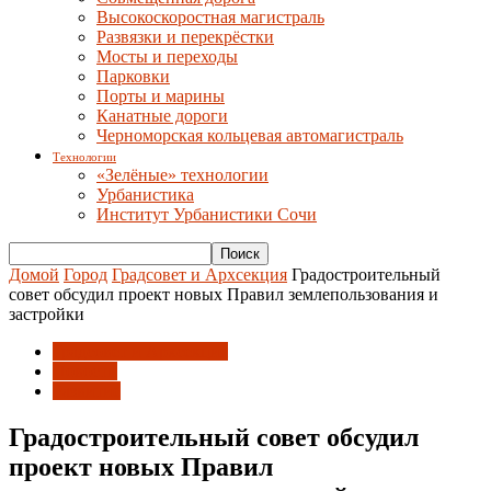
Высокоскоростная магистраль
Развязки и перекрёстки
Мосты и переходы
Парковки
Порты и марины
Канатные дороги
Черноморская кольцевая автомагистраль
Технологии
«Зелёные» технологии
Урбанистика
Институт Урбанистики Сочи
Домой
Город
Градсовет и Архсекция
Градостроительный
совет обсудил проект новых Правил землепользования и
застройки
Градсовет и Архсекция
Новости
Развитие
Градостроительный совет обсудил
проект новых Правил