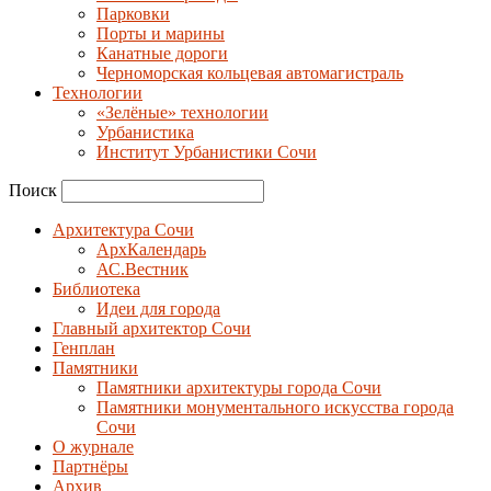
Парковки
Порты и марины
Канатные дороги
Черноморская кольцевая автомагистраль
Технологии
«Зелёные» технологии
Урбанистика
Институт Урбанистики Сочи
Поиск
Архитектура Сочи
АрхКалендарь
АС.Вестник
Библиотека
Идеи для города
Главный архитектор Сочи
Генплан
Памятники
Памятники архитектуры города Сочи
Памятники монументального искусства города
Сочи
О журнале
Партнёры
Архив