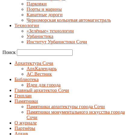
Парковки
Порты и марины
Канатные дороги
Черноморская кольцевая автомагистраль
Технологии
«Зелёные» технологии
Урбанистика
Институт Урбанистики Сочи
Поиск
Архитектура Сочи
АрхКалендарь
АС.Вестник
Библиотека
Идеи для города
Главный архитектор Сочи
Генплан
Памятники
Памятники архитектуры города Сочи
Памятники монументального искусства города
Сочи
О журнале
Партнёры
Архив