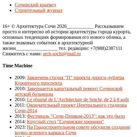
Сочинский краевед
Строительный журнал
16+ © Архитектура Сочи 2026___________ Рассказываем
просто и интересно об истории архитектуры города курорта,
основных тенденциях формирования его нового облика, а
также знаковых событиях в архитектурной
жизни_________________ тел. редакции: +7(988)2387111
Свяжитесь с нами:
arch-sochi@mail.ru
Time Machine
2009
:
Закончена стадия "П" проекта дороги-дублера
Курортного проспекта
2010
:
Завершается капитальный ремонт Сочинской
детской больницы
2010
:
Le résumé de L’Architecture de Sotchi, de 2 à 8 août
2011
:
Окончательный проект Центрального стадиона
Сочи-2014
2013
:
Фестиваль "Сочи-Пешком-2013": как это было
2014
:
Круглый стол "Сочинские хроники"
2023
:
На Градостроительном совете обсудили создание
водно-зеленого каркаса Сочи