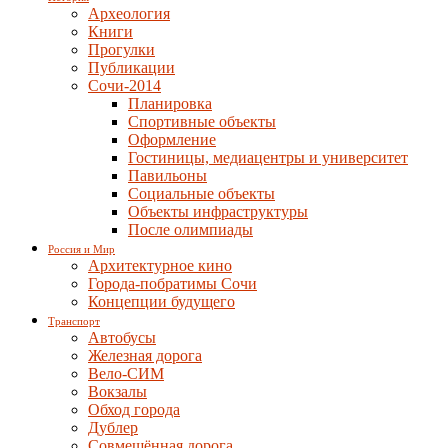
Археология
Книги
Прогулки
Публикации
Сочи-2014
Планировка
Спортивные объекты
Оформление
Гостиницы, медиацентры и университет
Павильоны
Социальные объекты
Объекты инфраструктуры
После олимпиады
Россия и Мир
Архитектурное кино
Города-побратимы Сочи
Концепции будущего
Транспорт
Автобусы
Железная дорога
Вело-СИМ
Вокзалы
Обход города
Дублер
Совмещённая дорога