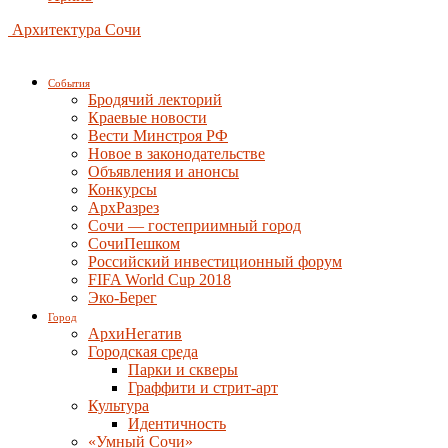
Архитектура Сочи
События
Бродячий лекторий
Краевые новости
Вести Минстроя РФ
Новое в законодательстве
Объявления и анонсы
Конкурсы
АрхРазрез
Сочи — гостеприимный город
СочиПешком
Российский инвестиционный форум
FIFA World Cup 2018
Эко-Берег
Город
АрхиНегатив
Городская среда
Парки и скверы
Граффити и стрит-арт
Культура
Идентичность
«Умный Сочи»