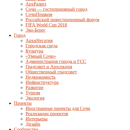
АрхРазрез
Сочи — гостеприимный город
СочиПешком
Российский инвестиционный форум
FIFA World Cup 2018
Эко-Берег
Город
АрхиНегатив
Городская среда
Культура
«Умный Сочи»
Администрация города и ГСС
Градсовет и Архсекция
Общественный градсовет
Недвижимость
Инфраструктура
Развитие
Туризм
Экология
Проекты
Иностранные проекты для Сочи
Реализации проектов
Интерьеры
Дизайн
Сообщество