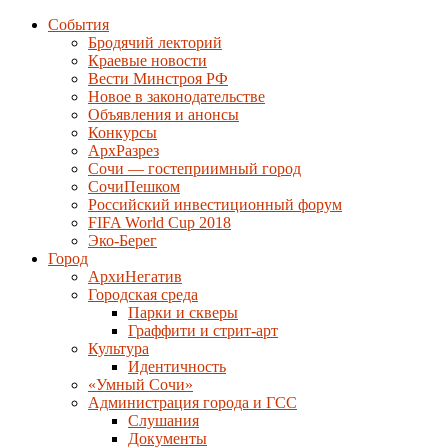
События
Бродячий лекторий
Краевые новости
Вести Минстроя РФ
Новое в законодательстве
Объявления и анонсы
Конкурсы
АрхРазрез
Сочи — гостеприимный город
СочиПешком
Российский инвестиционный форум
FIFA World Cup 2018
Эко-Берег
Город
АрхиНегатив
Городская среда
Парки и скверы
Граффити и стрит-арт
Культура
Идентичность
«Умный Сочи»
Администрация города и ГСС
Слушания
Документы