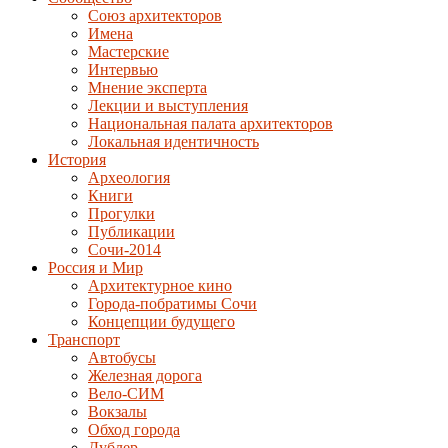
Союз архитекторов
Имена
Мастерские
Интервью
Мнение эксперта
Лекции и выступления
Национальная палата архитекторов
Локальная идентичность
История
Археология
Книги
Прогулки
Публикации
Сочи-2014
Россия и Мир
Архитектурное кино
Города-побратимы Сочи
Концепции будущего
Транспорт
Автобусы
Железная дорога
Вело-СИМ
Вокзалы
Обход города
Дублер