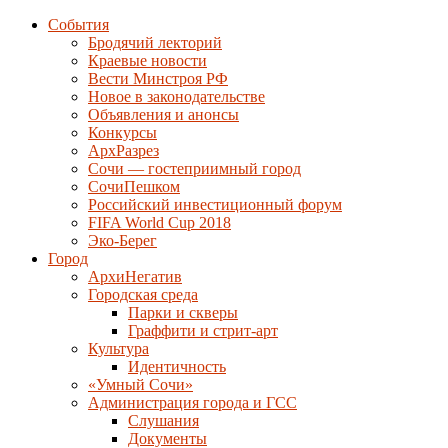
События
Бродячий лекторий
Краевые новости
Вести Минстроя РФ
Новое в законодательстве
Объявления и анонсы
Конкурсы
АрхРазрез
Сочи — гостеприимный город
СочиПешком
Российский инвестиционный форум
FIFA World Cup 2018
Эко-Берег
Город
АрхиНегатив
Городская среда
Парки и скверы
Граффити и стрит-арт
Культура
Идентичность
«Умный Сочи»
Администрация города и ГСС
Слушания
Документы