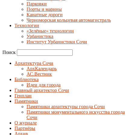
Парковки
Порты и марины
Канатные дороги
Черноморская кольцевая автомагистраль
Технологии
«Зелёные» технологии
Урбанистика
Институт Урбанистики Сочи
Поиск
Архитектура Сочи
АрхКалендарь
АС.Вестник
Библиотека
Идеи для города
Главный архитектор Сочи
Генплан
Памятники
Памятники архитектуры города Сочи
Памятники монументального искусства города
Сочи
О журнале
Партнёры
Архив