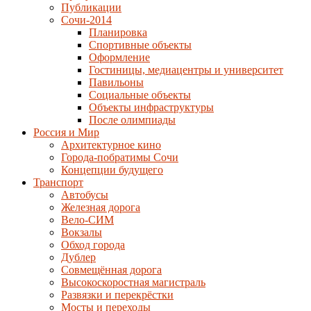
Публикации
Сочи-2014
Планировка
Спортивные объекты
Оформление
Гостиницы, медиацентры и университет
Павильоны
Социальные объекты
Объекты инфраструктуры
После олимпиады
Россия и Мир
Архитектурное кино
Города-побратимы Сочи
Концепции будущего
Транспорт
Автобусы
Железная дорога
Вело-СИМ
Вокзалы
Обход города
Дублер
Совмещённая дорога
Высокоскоростная магистраль
Развязки и перекрёстки
Мосты и переходы