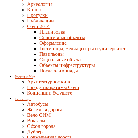
Археология
Книги
Прогулки
Публикации
Сочи-2014
Планировка
Спортивные объекты
Оформление
Гостиницы, медиацентры и университет
Павильоны
Социальные объекты
Объекты инфраструктуры
После олимпиады
Россия и Мир
Архитектурное кино
Города-побратимы Сочи
Концепции будущего
Транспорт
Автобусы
Железная дорога
Вело-СИМ
Вокзалы
Обход города
Дублер
Совмещённая дорога