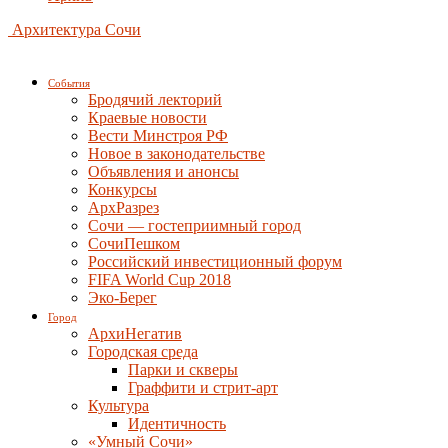
Архитектура Сочи
События
Бродячий лекторий
Краевые новости
Вести Минстроя РФ
Новое в законодательстве
Объявления и анонсы
Конкурсы
АрхРазрез
Сочи — гостеприимный город
СочиПешком
Российский инвестиционный форум
FIFA World Cup 2018
Эко-Берег
Город
АрхиНегатив
Городская среда
Парки и скверы
Граффити и стрит-арт
Культура
Идентичность
«Умный Сочи»