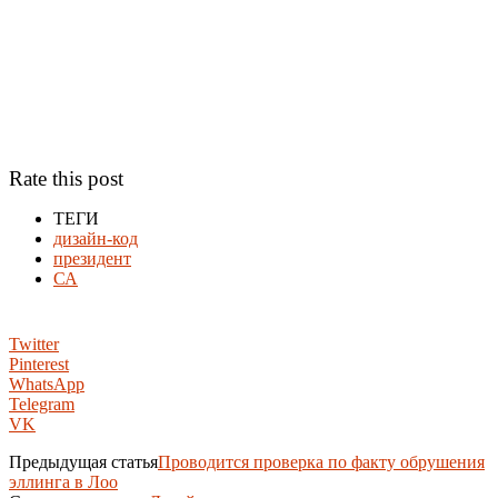
Rate this post
ТЕГИ
дизайн-код
президент
СА
Twitter
Pinterest
WhatsApp
Telegram
VK
Предыдущая статья
Проводится проверка по факту обрушения
эллинга в Лоо