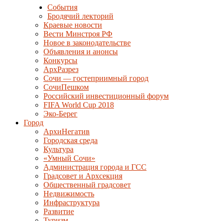
События
Бродячий лекторий
Краевые новости
Вести Минстроя РФ
Новое в законодательстве
Объявления и анонсы
Конкурсы
АрхРазрез
Сочи — гостеприимный город
СочиПешком
Российский инвестиционный форум
FIFA World Cup 2018
Эко-Берег
Город
АрхиНегатив
Городская среда
Культура
«Умный Сочи»
Администрация города и ГСС
Градсовет и Архсекция
Общественный градсовет
Недвижимость
Инфраструктура
Развитие
Туризм