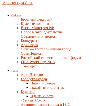
Архитектура Сочи
События
Бродячий лекторий
Краевые новости
Вести Минстроя РФ
Новое в законодательстве
Объявления и анонсы
Конкурсы
АрхРазрез
Сочи — гостеприимный город
СочиПешком
Российский инвестиционный форум
FIFA World Cup 2018
Эко-Берег
Город
АрхиНегатив
Городская среда
Парки и скверы
Граффити и стрит-арт
Культура
Идентичность
«Умный Сочи»
Администрация города и ГСС