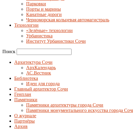
Парковки
Порты и марины
Канатные дороги
Черноморская кольцевая автомагистраль
Технологии
«Зелёные» технологии
Урбанистика
Институт Урбанистики Сочи
Поиск
Архитектура Сочи
АрхКалендарь
АС.Вестник
Библиотека
Идеи для города
Главный архитектор Сочи
Генплан
Памятники
Памятники архитектуры города Сочи
Памятники монументального искусства города Соч
О журнале
Партнёры
Архив