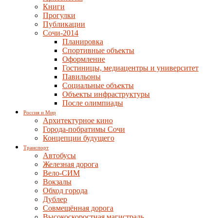
Книги
Прогулки
Публикации
Сочи-2014
Планировка
Спортивные объекты
Оформление
Гостиницы, медиацентры и университет
Павильоны
Социальные объекты
Объекты инфраструктуры
После олимпиады
Россия и Мир
Архитектурное кино
Города-побратимы Сочи
Концепции будущего
Транспорт
Автобусы
Железная дорога
Вело-СИМ
Вокзалы
Обход города
Дублер
Совмещённая дорога
Высокоскоростная магистраль