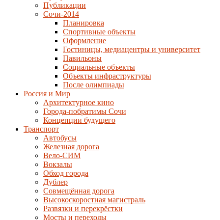
Публикации
Сочи-2014
Планировка
Спортивные объекты
Оформление
Гостиницы, медиацентры и университет
Павильоны
Социальные объекты
Объекты инфраструктуры
После олимпиады
Россия и Мир
Архитектурное кино
Города-побратимы Сочи
Концепции будущего
Транспорт
Автобусы
Железная дорога
Вело-СИМ
Вокзалы
Обход города
Дублер
Совмещённая дорога
Высокоскоростная магистраль
Развязки и перекрёстки
Мосты и переходы