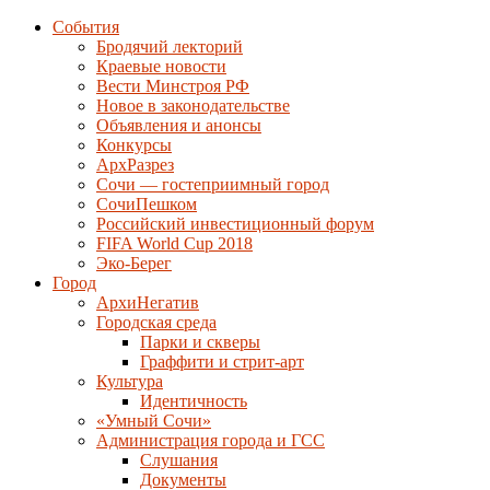
События
Бродячий лекторий
Краевые новости
Вести Минстроя РФ
Новое в законодательстве
Объявления и анонсы
Конкурсы
АрхРазрез
Сочи — гостеприимный город
СочиПешком
Российский инвестиционный форум
FIFA World Cup 2018
Эко-Берег
Город
АрхиНегатив
Городская среда
Парки и скверы
Граффити и стрит-арт
Культура
Идентичность
«Умный Сочи»
Администрация города и ГСС
Слушания
Документы