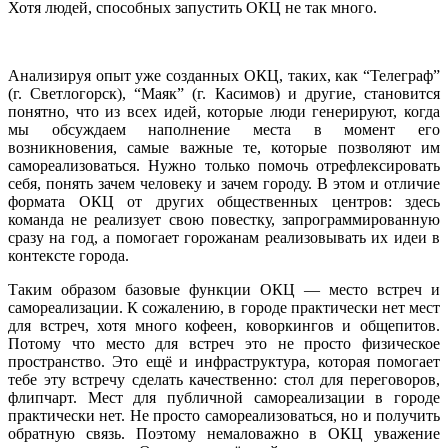
Хотя людей, способных запустить ОКЦ не так много.
Анализируя опыт уже созданных ОКЦ, таких, как “Телеграф”
(г. Светлогорск), “Маяк” (г. Касимов) и другие, становится
понятно, что из всех идей, которые люди генерируют, когда
мы обсуждаем наполнение места в момент его
возникновения, самые важные те, которые позволяют им
самореализоваться. Нужно только помочь отрефлексировать
себя, понять зачем человеку и зачем городу. В этом и отличие
формата ОКЦ от других общественных центров: здесь
команда не реализует свою повестку, запрограммированную
сразу на год, а помогает горожанам реализовывать их идеи в
контексте города.
Таким образом базовые функции ОКЦ — место встреч и
самореализации. К сожалению, в городе практически нет мест
для встреч, хотя много кофеен, коворкингов и общепитов.
Потому что место для встреч это не просто физическое
пространство. Это ещё и инфраструктура, которая помогает
тебе эту встречу сделать качественно: стол для переговоров,
флипчарт. Мест для публичной самореализации в городе
практически нет. Не просто самореализоваться, но и получить
обратную связь. Поэтому немаловажно в ОКЦ уважение