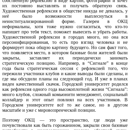
собственную рефлексию в виде картин, фотографий и хочет
их постоянно выставлять и получать обратную связь.
Художественная рефлексия в обществе никуда не девалась, у
неё было возможности выплеснуться в
неинституализированной форме. Галереи в ОКЦ
неформальны, хотя тоже нужно согласиться, что кто-то
напишет про тебя текст, поможет вывесить и убрать работы.
Художественной рефлексии в городах много, но она вся
персонифицированная, то есть про взгляд человека и не
формирует пока общую картину будущего. Но сам факт того,
что появляется место, в котором базовые боли жителей были
закрыты, заставляет их периодически занимать
стратегическую позицию. Например, в “Сигнале” в конце
года была стратегическая сессия с рефлексией того, что
пережили участники клубов и какие выводы были сделаны, и
где мы обсудили планы на следующий год. И уже в планах
виден качественный скачок. Городской университет родился
как рефлексия одного года высокоплотной жизни “Сигнала”:
много клубов, сложный комьюнити менеджмент, социальный
коллайдер и этот опыт повлиял на всех участников. В
Городском университете всё то же самое, но в другом
масштабе и уже с мировоззренческой позиции.
Поэтому ОКЦ — это пространство, где люди уже
почувствовали как быть горожанином, закрыли свои базовые