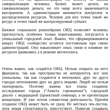
самореализация человека. Бизнес может делать на
самореализации деньги, но это чаще всего заканчивается
выгоранием. А администрация занимается контролем и
распределением ресурсов. Человек для них точно такой же
ресурс и точно такой же контролируемый субъект.
Базовое социальное разнообразие ОКЦ позволяет человеку
приткнуться, особенно только переехавшему, погрузится в
уникальный городской опыт. Важно, что сформировавшееся
вокруг ОКЦ сообщество остаётся постоянным при смене
администраций. Оно накапливает опыт, связи и влияние не
ресурсно (рывками), а в режиме автопоэзиса.
Очень важно, как создаётся ОКЦ. Нельзя открыть на него
франшизу, так как пространства не копируются, все они
уникальны, так как создаются в непохожих друг на друга
городах непохожими друг на друга людьми. Людей же нельзя
скопировать. Поэтому важны все этапы создания:
исследование города (“Анкета горожанина”), городской
диалог с модерацией (проектный семинар), а не презентация
концепции. И уже потом совместная деятельность. Причём
создание ОКЦ может быть не сразу. Не жёстких чек-листов,
хотя некая структурность присутствует. Помогая создавать