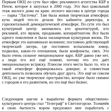
Первым ОКЦ по сути был офис рекламного агентства КБР в
Пензе, которое я запускал в 2000 году. Это был цокольный
этаж жилого дома на краю лесного массива в центре города
— парка “Ласточка”. Там была живая творческая атмосфера:
куча людей что-то делали без кабинета директора, в
горизонтальной демократической атмосфере. По сути это был
культурный центр: занимались кто архитектурой, кто
рекламой, кто звуком, продажами, копирайтингом. Все были
одного поколения и была насыщенная культурная жизнь. По
атмосфере это напоминало коливинг, постоянно действующий
творческий лагерь, где постоянно вспыхивали юмор,
подколки, какие-то отношения, были конфликты, смех. Это
было очень сильное эмоциональное ядро. КБР давно уже нет,
а люди его всё ещё помнят, потому что это даёт
эмоциональную встряску. Плюсом этого места было то, что в
такой атмосфере формировалось доверие, и совместная
деятельность позволяла обучать друг друга. Это ещё не совсем
ОКЦ, но уже творческое пространство, которое было связано
с городом и его развитием, но это ещё был бизнес.
Следующим шагом в выработке формата общественно-
культурного центра стал “Телеграф” в Светлогорске. Толмачёв
в свою бытность мэром предложил мне поработать с