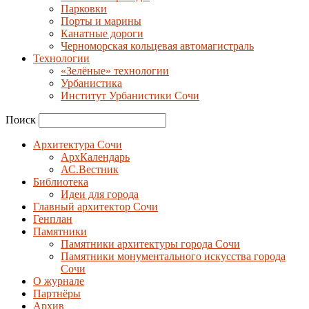
Парковки
Порты и марины
Канатные дороги
Черноморская кольцевая автомагистраль
Технологии
«Зелёные» технологии
Урбанистика
Институт Урбанистики Сочи
Поиск
Архитектура Сочи
АрхКалендарь
АС.Вестник
Библиотека
Идеи для города
Главный архитектор Сочи
Генплан
Памятники
Памятники архитектуры города Сочи
Памятники монументального искусства города
Сочи
О журнале
Партнёры
Архив