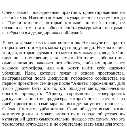
Очень важны повседневные практики, ориентированные на
лёгкий вход. Именно сложная государственная система входа
в “Точки кипения”, которые открыли по всей стране, не
позволила им стать общественно-культурными центрами:
вахтёры на входе, кодировка свой/чужой.
У места должна быть своя концепция. Не получится просто
открыть место и ждать когда туда придут люди. Нужны какие-
то идеи, которые сделают это место значимым для людей. Они
идут не в помещение, а за чем-то. Их тянет любопытство,
самореализация, какая-то потребность, либо их привлекает
какая-то атмосфера, или они хотят найти себе какое-то
убежище. Идеи, которые лежат в основе пространства,
выстраиваются после дискуссии городского сообщества на
первом проектном семинаре после “Анкеты горожанина”. Для
этого должен быть кто-то, кто обладает методологическим
опытом проводить “Анкету горожанина”, модерировать
дискуссии и опытом продюсера, который показывает, как из
идей проектного семинара на выходе запустить процессы.
Сейчас Институт урбанистики Сочи обладает всеми этими
компетенциями и может запустить в городе общественно-
культурный центр самостоятельно, показав тем самым, что эта
технология отчуждаема и не обязательно звать меня для этого.