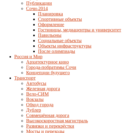
Публикации
Сочи-2014
Планировка
Спортивные объекты
Оформление
Гостиницы, медиацентры и университет
Павильоны
Социальные объекты
Объекты инфраструктуры
После олимпиады
Россия и Мир
Архитектурное кино
Города-побратимы Сочи
Концепции будущего
Транспорт
Автобусы
Железная дорога
Вело-СИМ
Вокзалы
Обход города
Дублер
Совмещённая дорога
Высокоскоростная магистраль
Развязки и перекрёстки
Мосты и переходы