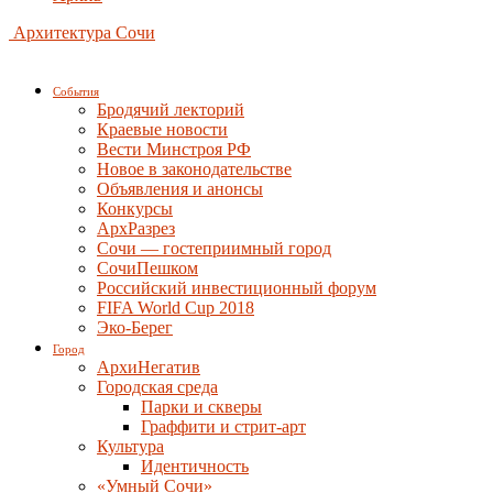
Архитектура Сочи
События
Бродячий лекторий
Краевые новости
Вести Минстроя РФ
Новое в законодательстве
Объявления и анонсы
Конкурсы
АрхРазрез
Сочи — гостеприимный город
СочиПешком
Российский инвестиционный форум
FIFA World Cup 2018
Эко-Берег
Город
АрхиНегатив
Городская среда
Парки и скверы
Граффити и стрит-арт
Культура
Идентичность
«Умный Сочи»