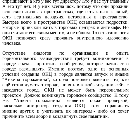
спрашивают: а кто у вас тут директор? Кто у вас тут главный?
А его тут нет. И у них всегда шок, потому что они прожили
всю свою жизнь в пространствах, где есть кто-то главный,
есть вертикальная иерархия, встроенная в пространство.
Быстрее всего в пространстве ОКЦ осваиваются подростки,
которые привыкли жить в торговых центрах и антикафе. Но
они считают его своим местом, а не общим. То есть типология
ОКЦ позволяет сразу проявить внутреннюю идеологию
человека.
Отсутствие аналогов по организации и опыта
горизонтального взаимодействия требует возникновения в
городе сначала прототипа сообщества, которое начинает о
городе размышлять. Именно поэтому одно из основных
условий создания ОКЦ в городе является запуск и анализ
“Анкеты горожанина”, которая позволяет выявить тех, кто
ещё готов думать о городе, понять в какой ситуации сейчас
находится город. ОКЦ не может быть персональным
проектом. Должно возникнуть городское сообщество. К тому
же, “Анкета горожанина” является также проверкой,
насколько инициатор создания ОКЦ готов спрашивать
мнение других и учитывать их интересы,- либо он хочет
причинить всем добро и воздвигнуть себе памятник.