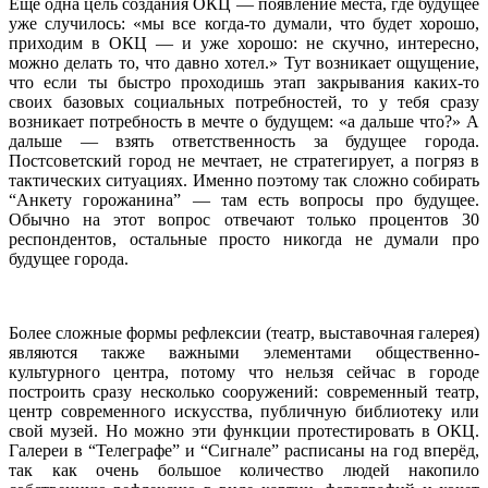
Ещё одна цель создания ОКЦ — появление места, где будущее
уже случилось: «мы все когда-то думали, что будет хорошо,
приходим в ОКЦ — и уже хорошо: не скучно, интересно,
можно делать то, что давно хотел.» Тут возникает ощущение,
что если ты быстро проходишь этап закрывания каких-то
своих базовых социальных потребностей, то у тебя сразу
возникает потребность в мечте о будущем: «а дальше что?» А
дальше — взять ответственность за будущее города.
Постсоветский город не мечтает, не стратегирует, а погряз в
тактических ситуациях. Именно поэтому так сложно собирать
“Анкету горожанина” — там есть вопросы про будущее.
Обычно на этот вопрос отвечают только процентов 30
респондентов, остальные просто никогда не думали про
будущее города.
Более сложные формы рефлексии (театр, выставочная галерея)
являются также важными элементами общественно-
культурного центра, потому что нельзя сейчас в городе
построить сразу несколько сооружений: современный театр,
центр современного искусства, публичную библиотеку или
свой музей. Но можно эти функции протестировать в ОКЦ.
Галереи в “Телеграфе” и “Сигнале” расписаны на год вперёд,
так как очень большое количество людей накопило