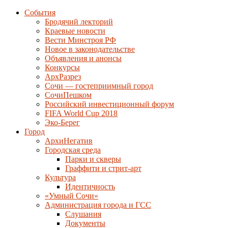
События
Бродячий лекторий
Краевые новости
Вести Минстроя РФ
Новое в законодательстве
Объявления и анонсы
Конкурсы
АрхРазрез
Сочи — гостеприимный город
СочиПешком
Российский инвестиционный форум
FIFA World Cup 2018
Эко-Берег
Город
АрхиНегатив
Городская среда
Парки и скверы
Граффити и стрит-арт
Культура
Идентичность
«Умный Сочи»
Администрация города и ГСС
Слушания
Документы