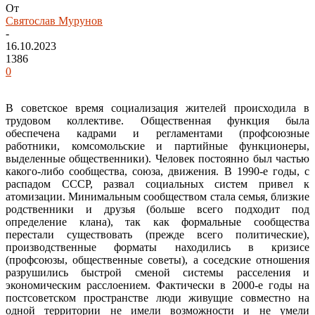
От
Святослав Мурунов
-
16.10.2023
1386
0
В советское время социализация жителей происходила в
трудовом коллективе. Общественная функция была
обеспечена кадрами и регламентами (профсоюзные
работники, комсомольские и партийные функционеры,
выделенные общественники). Человек постоянно был частью
какого-либо сообщества, союза, движения. В 1990-е годы, с
распадом СССР, развал социальных систем привел к
атомизации. Минимальным сообществом стала семья, близкие
родственники и друзья (больше всего подходит под
определение клана), так как формальные сообщества
перестали существовать (прежде всего политические),
производственные форматы находились в кризисе
(профсоюзы, общественные советы), а соседские отношения
разрушились быстрой сменой системы расселения и
экономическим расслоением. Фактически в 2000-е годы на
постсоветском пространстве люди живущие совместно на
одной территории не имели возможности и не умели