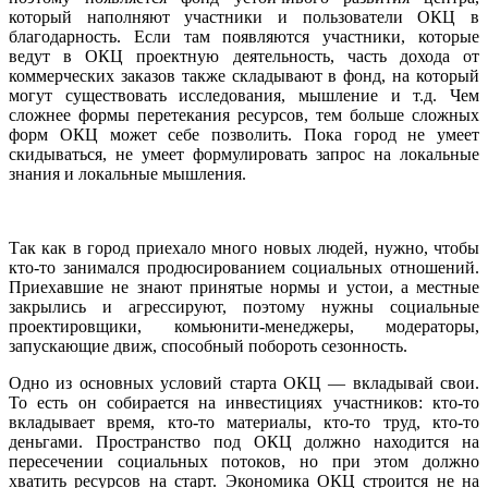
который наполняют участники и пользователи ОКЦ в
благодарность. Если там появляются участники, которые
ведут в ОКЦ проектную деятельность, часть дохода от
коммерческих заказов также складывают в фонд, на который
могут существовать исследования, мышление и т.д. Чем
сложнее формы перетекания ресурсов, тем больше сложных
форм ОКЦ может себе позволить. Пока город не умеет
скидываться, не умеет формулировать запрос на локальные
знания и локальные мышления.
Так как в город приехало много новых людей, нужно, чтобы
кто-то занимался продюсированием социальных отношений.
Приехавшие не знают принятые нормы и устои, а местные
закрылись и агрессируют, поэтому нужны социальные
проектировщики, комьюнити-менеджеры, модераторы,
запускающие движ, способный побороть сезонность.
Одно из основных условий старта ОКЦ — вкладывай свои.
То есть он собирается на инвестициях участников: кто-то
вкладывает время, кто-то материалы, кто-то труд, кто-то
деньгами. Пространство под ОКЦ должно находится на
пересечении социальных потоков, но при этом должно
хватить ресурсов на старт. Экономика ОКЦ строится не на