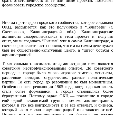
брать ответственность за те или иные проекты, позволяет
формировать городское сообщество.
Иногда прото-ядро городского сообщества, которое создавало
ОКЦ, рассыпается, как это получилось в “Телеграфе” (г.
Светлогорск, Калининградской обл.). Калининградские
активисты самореализовались в этом проекте и, получив
опыт, ушли создавать “Сигнал” уже в самом Калининграде, а
светлогорские активисты поняли, что им на самом деле нужен
был не общественно-культурный центр, а “штаб” борьбы с
администрацией.
Такая сильная зависимость от администрации тоже является
советским неотрефлексированным опытом. До советского
периода в городе было много игроков: земство, меценаты,
различные гильдии, студенчество, разные политические
партии. То есть город до революции не был монолитным.
Особенно после революции 1905 года, когда царская власть
стала более формальной, а города становились более
буржуазными. Поэтому задача ОКЦ — появление в городе
ещё одной независимой группы помимо администрации,
которая и так всё контролирует и за всё отвечает, и бизнеса,
который часто связан с администрацией или зависит от неё.
Потому что ни администрации, ни бизнесу не важны