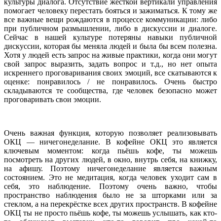
культуры диалога. Отсутствие жёсткой вертикали управления
помогает человеку перестать бояться и зажиматься. К тому же
все важные вещи рождаются в процессе коммуникации: либо
при публичном размышлении, либо в дискуссии и диалоге.
Сейчас в нашей культуре потеряны навыки публичной
дискуссии, которая бы меняла людей и была бы всем полезна.
Хотя у людей есть запрос на живые практики, когда они могут
свой запрос выразить, задать вопрос и т.д., но нет опыта
искреннего проговаривания своих эмоций, все скатываются к
оценке: понравилось / не понравилось. Очень быстро
складываются те сообщества, где человек безопасно может
проговаривать свои эмоции.
Очень важная функция, которую позволяет реализовывать
ОКЦ — ничегонеделание. В кофейне ОКЦ это является
ключевым моментом: когда пьёшь кофе, ты можешь
посмотреть на других людей, в окно, внутрь себя, на книжку,
на афишу. Поэтому ничегонеделание является важным
состоянием. Это не медитация, когда человек уходит сам в
себя, это наблюдение. Поэтому очень важно, чтобы
пространство наблюдения было не за шторками или за
стеклом, а на перекрёстке всех других пространств. В кофейне
ОКЦ ты не просто пьёшь кофе, ты можешь услышать, как кто-