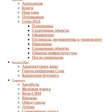
Археология
Книги
Прогулки
Публикации
Сочи-2014
Планировка
Спортивные объекты
Оформление
Гостиницы, медиацентры и университет
Павильоны
Социальные объекты
Объекты инфраструктуры
После олимпиады
Россия и Мир
Архитектурное кино
Города-побратимы Сочи
Концепции будущего
Транспорт
Автобусы
Железная дорога
Вело-СИМ
Вокзалы
Обход города
Дублер
Совмещённая дорога