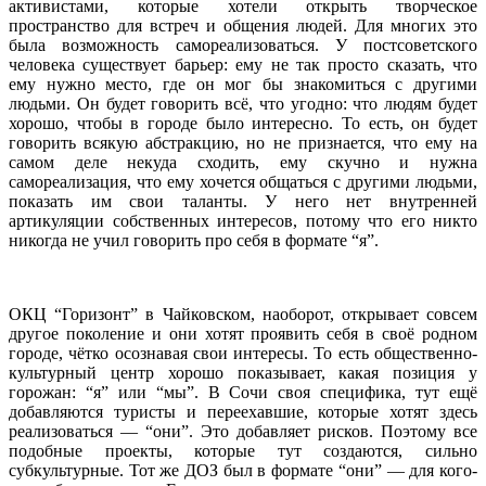
активистами, которые хотели открыть творческое
пространство для встреч и общения людей. Для многих это
была возможность самореализоваться. У постсоветского
человека существует барьер: ему не так просто сказать, что
ему нужно место, где он мог бы знакомиться с другими
людьми. Он будет говорить всё, что угодно: что людям будет
хорошо, чтобы в городе было интересно. То есть, он будет
говорить всякую абстракцию, но не признается, что ему на
самом деле некуда сходить, ему скучно и нужна
самореализация, что ему хочется общаться с другими людьми,
показать им свои таланты. У него нет внутренней
артикуляции собственных интересов, потому что его никто
никогда не учил говорить про себя в формате “я”.
ОКЦ “Горизонт” в Чайковском, наоборот, открывает совсем
другое поколение и они хотят проявить себя в своё родном
городе, чётко осознавая свои интересы. То есть общественно-
культурный центр хорошо показывает, какая позиция у
горожан: “я” или “мы”. В Сочи своя специфика, тут ещё
добавляются туристы и переехавшие, которые хотят здесь
реализоваться — “они”. Это добавляет рисков. Поэтому все
подобные проекты, которые тут создаются, сильно
субкультурные. Тот же ДОЗ был в формате “они” — для кого-