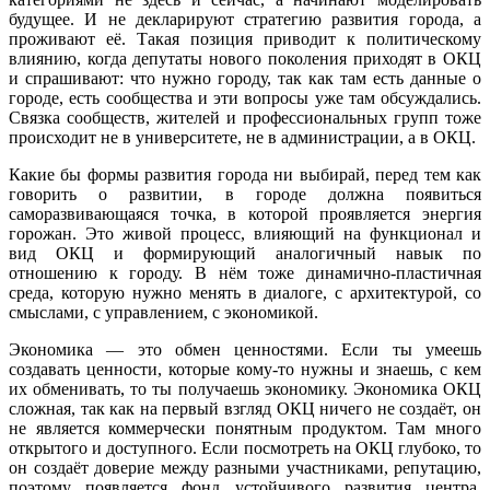
будущее. И не декларируют стратегию развития города, а
проживают её. Такая позиция приводит к политическому
влиянию, когда депутаты нового поколения приходят в ОКЦ
и спрашивают: что нужно городу, так как там есть данные о
городе, есть сообщества и эти вопросы уже там обсуждались.
Связка сообществ, жителей и профессиональных групп тоже
происходит не в университете, не в администрации, а в ОКЦ.
Какие бы формы развития города ни выбирай, перед тем как
говорить о развитии, в городе должна появиться
саморазвивающаяся точка, в которой проявляется энергия
горожан. Это живой процесс, влияющий на функционал и
вид ОКЦ и формирующий аналогичный навык по
отношению к городу. В нём тоже динамично-пластичная
среда, которую нужно менять в диалоге, с архитектурой, со
смыслами, с управлением, с экономикой.
Экономика — это обмен ценностями. Если ты умеешь
создавать ценности, которые кому-то нужны и знаешь, с кем
их обменивать, то ты получаешь экономику. Экономика ОКЦ
сложная, так как на первый взгляд ОКЦ ничего не создаёт, он
не является коммерчески понятным продуктом. Там много
открытого и доступного. Если посмотреть на ОКЦ глубоко, то
он создаёт доверие между разными участниками, репутацию,
поэтому появляется фонд устойчивого развития центра,