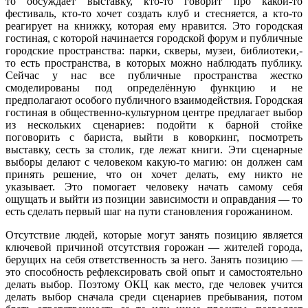
то обсуждает выставку, кто-то говорит про какой-то
фестиваль, кто-то хочет создать клуб и стесняется, а кто-то
реагирует на книжку, которая ему нравится. Это городская
гостиная, с которой начинается городской форум и публичные
городские пространства: парки, скверы, музеи, библиотеки,-
то есть пространства, в которых можно наблюдать публику.
Сейчас у нас все публичные пространства жестко
смоделированы под определённую функцию и не
предполагают особого публичного взаимодействия. Городская
гостиная в общественно-культурном центре предлагает выбор
из нескольких сценариев: подойти к барной стойке
поговорить с бариста, выйти в коворкинг, посмотреть
выставку, сесть за столик, где лежат книги. Эти сценарные
выборы делают с человеком какую-то магию: он должен сам
принять решение, что он хочет делать, ему никто не
указывает. Это помогает человеку начать самому себя
ощущать и выйти из позиции зависимости и оправдания — то
есть сделать первый шаг на пути становления горожанином.
Отсутствие людей, которые могут занять позицию является
ключевой причиной отсутствия горожан — жителей города,
берущих на себя ответственность за него. Занять позицию —
это способность рефлексировать свой опыт и самостоятельно
делать выбор. Поэтому ОКЦ как место, где человек учится
делать выбор сначала среди сценариев пребывания, потом