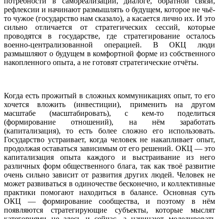
потребности в самореализации, диалоге, обратной связи,
рефлексии и начинают размышлять о будущем, которое не чьё-
то чужое (государство нам сказало), а касается лично их. И это
сильно отличается от стратегических сессий, которые
проводятся в государстве, где стратегирование осталось
военно-централизованной операцией. В ОКЦ люди
размышляют о будущем в комфортной форме из собственного
накопленного опыта, а не готовят стратегические отчёты.
Когда есть прожитый в сложных коммуникациях опыт, то его
хочется вложить (инвестиции), применить на другом
масштабе (масштабировать), с кем-то поделиться
(формирование отношений), на нём заработать
(капитализация), то есть более сложно его использовать.
Государство устраивает, когда человек не накапливает опыт,
продолжая оставаться зависимым от его решений. ОКЦ — это
капитализация опыта каждого и выстраивание из него
различных форм общественного блага, так как твоё развитие
очень сильно зависит от развития других людей. Человек не
может развиваться в одиночестве бесконечно, и коллективные
практики помогают находиться в балансе. Основная суть
ОКЦ — формирование сообщества, и поэтому в нём
появляются стратегирующие субъекты, которые мыслят
категориями не здесь и сейчас, а начинают моделировать