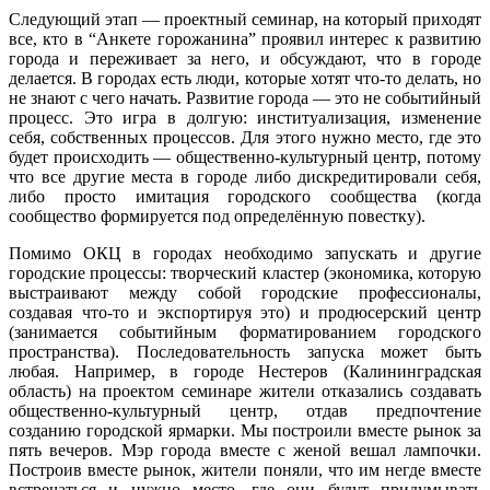
Следующий этап — проектный семинар, на который приходят
все, кто в “Анкете горожанина” проявил интерес к развитию
города и переживает за него, и обсуждают, что в городе
делается. В городах есть люди, которые хотят что-то делать, но
не знают с чего начать. Развитие города — это не событийный
процесс. Это игра в долгую: институализация, изменение
себя, собственных процессов. Для этого нужно место, где это
будет происходить — общественно-культурный центр, потому
что все другие места в городе либо дискредитировали себя,
либо просто имитация городского сообщества (когда
сообщество формируется под определённую повестку).
Помимо ОКЦ в городах необходимо запускать и другие
городские процессы: творческий кластер (экономика, которую
выстраивают между собой городские профессионалы,
создавая что-то и экспортируя это) и продюсерский центр
(занимается событийным форматированием городского
пространства). Последовательность запуска может быть
любая. Например, в городе Нестеров (Калининградская
область) на проектом семинаре жители отказались создавать
общественно-культурный центр, отдав предпочтение
созданию городской ярмарки. Мы построили вместе рынок за
пять вечеров. Мэр города вместе с женой вешал лампочки.
Построив вместе рынок, жители поняли, что им негде вместе
встречаться и нужно место, где они будут придумывать