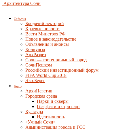
Архитектура Сочи
События
Бродячий лекторий
Краевые новости
Вести Минстроя РФ
Новое в законодательстве
Объявления и анонсы
Конкурсы
АрхРазрез
Сочи — гостеприимный город
СочиПешком
Российский инвестиционный форум
FIFA World Cup 2018
Эко-Берег
Город
АрхиНегатив
Городская среда
Парки и скверы
Граффити и стрит-арт
Культура
Идентичность
«Умный Сочи»
Администрация города и ГСС