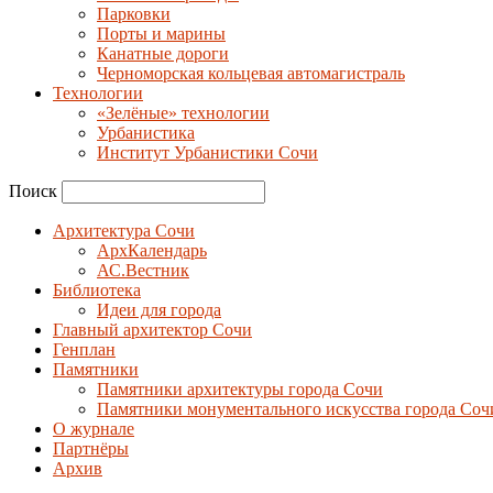
Парковки
Порты и марины
Канатные дороги
Черноморская кольцевая автомагистраль
Технологии
«Зелёные» технологии
Урбанистика
Институт Урбанистики Сочи
Поиск
Архитектура Сочи
АрхКалендарь
АС.Вестник
Библиотека
Идеи для города
Главный архитектор Сочи
Генплан
Памятники
Памятники архитектуры города Сочи
Памятники монументального искусства города Соч
О журнале
Партнёры
Архив