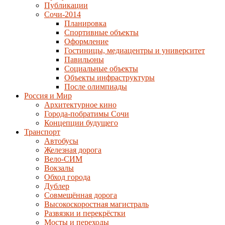
Публикации
Сочи-2014
Планировка
Спортивные объекты
Оформление
Гостиницы, медиацентры и университет
Павильоны
Социальные объекты
Объекты инфраструктуры
После олимпиады
Россия и Мир
Архитектурное кино
Города-побратимы Сочи
Концепции будущего
Транспорт
Автобусы
Железная дорога
Вело-СИМ
Вокзалы
Обход города
Дублер
Совмещённая дорога
Высокоскоростная магистраль
Развязки и перекрёстки
Мосты и переходы