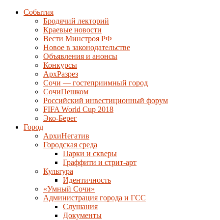
События
Бродячий лекторий
Краевые новости
Вести Минстроя РФ
Новое в законодательстве
Объявления и анонсы
Конкурсы
АрхРазрез
Сочи — гостеприимный город
СочиПешком
Российский инвестиционный форум
FIFA World Cup 2018
Эко-Берег
Город
АрхиНегатив
Городская среда
Парки и скверы
Граффити и стрит-арт
Культура
Идентичность
«Умный Сочи»
Администрация города и ГСС
Слушания
Документы