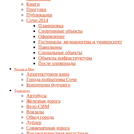
Книги
Прогулки
Публикации
Сочи-2014
Планировка
Спортивные объекты
Оформление
Гостиницы, медиацентры и университет
Павильоны
Социальные объекты
Объекты инфраструктуры
После олимпиады
Россия и Мир
Архитектурное кино
Города-побратимы Сочи
Концепции будущего
Транспорт
Автобусы
Железная дорога
Вело-СИМ
Вокзалы
Обход города
Дублер
Совмещённая дорога
Высокоскоростная магистраль