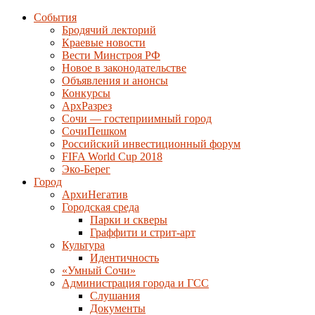
События
Бродячий лекторий
Краевые новости
Вести Минстроя РФ
Новое в законодательстве
Объявления и анонсы
Конкурсы
АрхРазрез
Сочи — гостеприимный город
СочиПешком
Российский инвестиционный форум
FIFA World Cup 2018
Эко-Берег
Город
АрхиНегатив
Городская среда
Парки и скверы
Граффити и стрит-арт
Культура
Идентичность
«Умный Сочи»
Администрация города и ГСС
Слушания
Документы