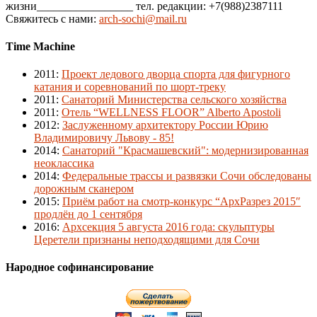
жизни_________________ тел. редакции: +7(988)2387111
Свяжитесь с нами:
arch-sochi@mail.ru
Time Machine
2011
:
Проект ледового дворца спорта для фигурного
катания и соревнований по шорт-треку
2011
:
Санаторий Министерства сельского хозяйства
2011
:
Отель “WELLNESS FLOOR” Alberto Apostoli
2012
:
Заслуженному архитектору России Юрию
Владимировичу Львову - 85!
2014
:
Санаторий "Красмашевский": модернизированная
неоклассика
2014
:
Федеральные трассы и развязки Сочи обследованы
дорожным сканером
2015
:
Приём работ на смотр-конкурс “АрхРазрез 2015″
продлён до 1 сентября
2016
:
Архсекция 5 августа 2016 года: скульптуры
Церетели признаны неподходящими для Сочи
Народное софинансирование