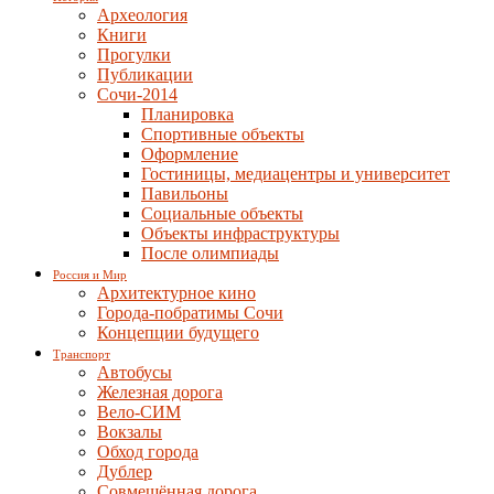
Археология
Книги
Прогулки
Публикации
Сочи-2014
Планировка
Спортивные объекты
Оформление
Гостиницы, медиацентры и университет
Павильоны
Социальные объекты
Объекты инфраструктуры
После олимпиады
Россия и Мир
Архитектурное кино
Города-побратимы Сочи
Концепции будущего
Транспорт
Автобусы
Железная дорога
Вело-СИМ
Вокзалы
Обход города
Дублер
Совмещённая дорога