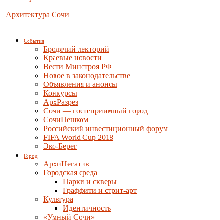
Архитектура Сочи
События
Бродячий лекторий
Краевые новости
Вести Минстроя РФ
Новое в законодательстве
Объявления и анонсы
Конкурсы
АрхРазрез
Сочи — гостеприимный город
СочиПешком
Российский инвестиционный форум
FIFA World Cup 2018
Эко-Берег
Город
АрхиНегатив
Городская среда
Парки и скверы
Граффити и стрит-арт
Культура
Идентичность
«Умный Сочи»