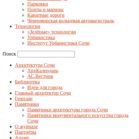
Парковки
Порты и марины
Канатные дороги
Черноморская кольцевая автомагистраль
Технологии
«Зелёные» технологии
Урбанистика
Институт Урбанистики Сочи
Поиск
Архитектура Сочи
АрхКалендарь
АС.Вестник
Библиотека
Идеи для города
Главный архитектор Сочи
Генплан
Памятники
Памятники архитектуры города Сочи
Памятники монументального искусства города
Сочи
О журнале
Партнёры
Архив