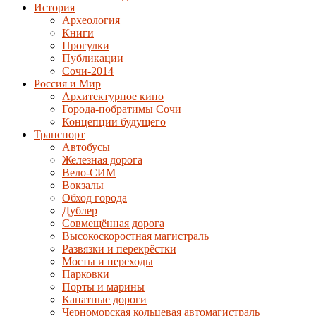
История
Археология
Книги
Прогулки
Публикации
Сочи-2014
Россия и Мир
Архитектурное кино
Города-побратимы Сочи
Концепции будущего
Транспорт
Автобусы
Железная дорога
Вело-СИМ
Вокзалы
Обход города
Дублер
Совмещённая дорога
Высокоскоростная магистраль
Развязки и перекрёстки
Мосты и переходы
Парковки
Порты и марины
Канатные дороги
Черноморская кольцевая автомагистраль