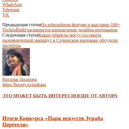
WhatsApp
Telegram
VK
Предыдущая статья
На юбилейном форуме и выставке 100+
TechnoBuild расширится направление дизайна интерьеров
Следующая статья
Какие объекты могут составить
паломнический маршрут в Сочинском нацпарке обсудили
эксперты
Наталья Захарова
https://boosty.to/nutkaaa
ЭТО МОЖЕТ БЫТЬ ИНТЕРЕСНО
ЕЩЕ ОТ АВТОРА
Итоги Конкурса «Парк искусств Зураба
Церетели»