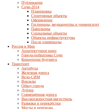
Публикации
Сочи-2014
Планировка
Спортивные объекты
Оформление
Гостиницы, медиацентры и университет
Павильоны
Социальные объекты
Объекты инфраструктуры
После олимпиады
Россия и Мир
Архитектурное кино
Города-побратимы Сочи
Концепции будущего
Транспорт
Автобусы
Железная дорога
Вело-СИМ
Вокзалы
Обход города
Дублер
Совмещённая дорога
Высокоскоростная магистраль
Развязки и перекрёстки
Мосты и переходы