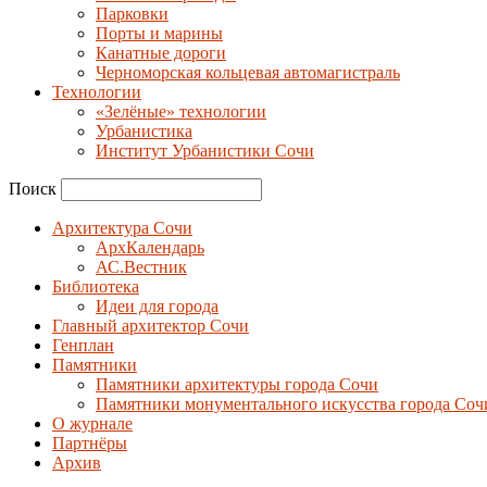
Парковки
Порты и марины
Канатные дороги
Черноморская кольцевая автомагистраль
Технологии
«Зелёные» технологии
Урбанистика
Институт Урбанистики Сочи
Поиск
Архитектура Сочи
АрхКалендарь
АС.Вестник
Библиотека
Идеи для города
Главный архитектор Сочи
Генплан
Памятники
Памятники архитектуры города Сочи
Памятники монументального искусства города Соч
О журнале
Партнёры
Архив