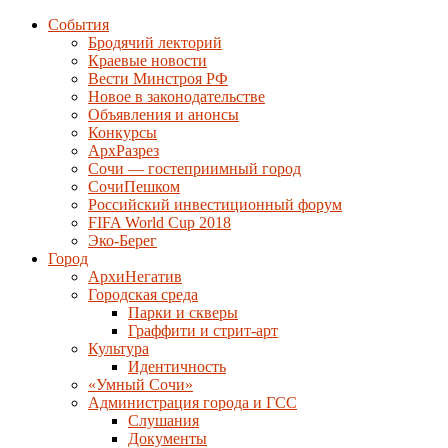
События
Бродячий лекторий
Краевые новости
Вести Минстроя РФ
Новое в законодательстве
Объявления и анонсы
Конкурсы
АрхРазрез
Сочи — гостеприимный город
СочиПешком
Российский инвестиционный форум
FIFA World Cup 2018
Эко-Берег
Город
АрхиНегатив
Городская среда
Парки и скверы
Граффити и стрит-арт
Культура
Идентичность
«Умный Сочи»
Администрация города и ГСС
Слушания
Документы