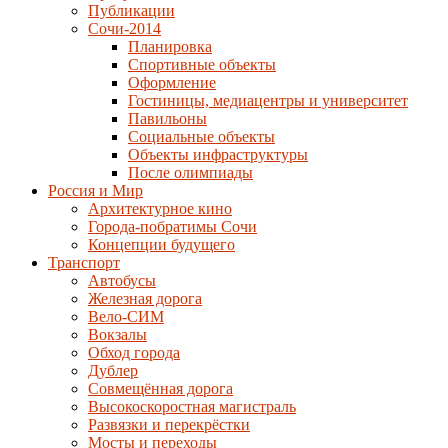
Публикации
Сочи-2014
Планировка
Спортивные объекты
Оформление
Гостиницы, медиацентры и университет
Павильоны
Социальные объекты
Объекты инфраструктуры
После олимпиады
Россия и Мир
Архитектурное кино
Города-побратимы Сочи
Концепции будущего
Транспорт
Автобусы
Железная дорога
Вело-СИМ
Вокзалы
Обход города
Дублер
Совмещённая дорога
Высокоскоростная магистраль
Развязки и перекрёстки
Мосты и переходы