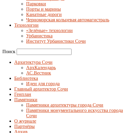
Парковки
Порты и марины
Канатные дороги
Черноморская кольцевая автомагистраль
Технологии
«Зелёные» технологии
Урбанистика
Институт Урбанистики Сочи
Поиск
Архитектура Сочи
АрхКалендарь
АС.Вестник
Библиотека
Идеи для города
Главный архитектор Сочи
Генплан
Памятники
Памятники архитектуры города Сочи
Памятники монументального искусства города
Сочи
О журнале
Партнёры
Архив