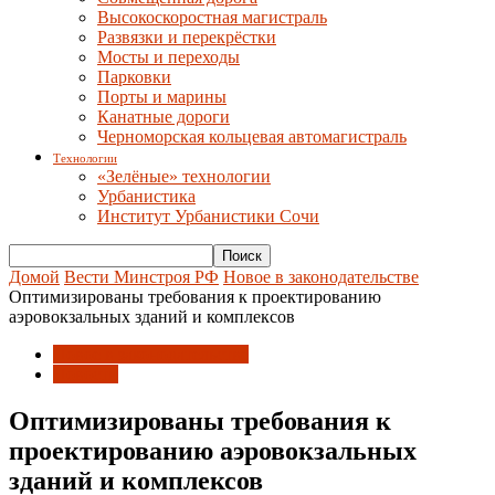
Высокоскоростная магистраль
Развязки и перекрёстки
Мосты и переходы
Парковки
Порты и марины
Канатные дороги
Черноморская кольцевая автомагистраль
Технологии
«Зелёные» технологии
Урбанистика
Институт Урбанистики Сочи
Домой
Вести Минстроя РФ
Новое в законодательстве
Оптимизированы требования к проектированию
аэровокзальных зданий и комплексов
Новое в законодательстве
Новости
Оптимизированы требования к
проектированию аэровокзальных
зданий и комплексов