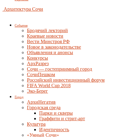
Архитектура Сочи
События
Бродячий лекторий
Краевые новости
Вести Минстроя РФ
Новое в законодательстве
Объявления и анонсы
Конкурсы
АрхРазрез
Сочи — гостеприимный город
СочиПешком
Российский инвестиционный форум
FIFA World Cup 2018
Эко-Берег
Город
АрхиНегатив
Городская среда
Парки и скверы
Граффити и стрит-арт
Культура
Идентичность
«Умный Сочи»