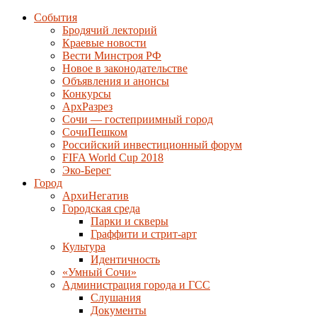
События
Бродячий лекторий
Краевые новости
Вести Минстроя РФ
Новое в законодательстве
Объявления и анонсы
Конкурсы
АрхРазрез
Сочи — гостеприимный город
СочиПешком
Российский инвестиционный форум
FIFA World Cup 2018
Эко-Берег
Город
АрхиНегатив
Городская среда
Парки и скверы
Граффити и стрит-арт
Культура
Идентичность
«Умный Сочи»
Администрация города и ГСС
Слушания
Документы