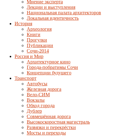
Мнение эксперта
Лекции и выступления
Национальная палата архитекторов
Локальная идентичность
История
Археология
Книги
Прогулки
Публикации
Сочи-2014
Россия и Мир
Архитектурное кино
Города-побратимы Сочи
Концепции будущего
Транспорт
Автобусы
Железная дорога
Вело-СИМ
Вокзалы
Обход города
Дублер
Совмещённая дорога
Высокоскоростная магистраль
Развязки и перекрёстки
Мосты и переходы