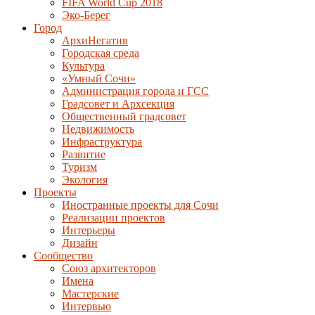
FIFA World Cup 2018
Эко-Берег
Город
АрхиНегатив
Городская среда
Культура
«Умный Сочи»
Администрация города и ГСС
Градсовет и Архсекция
Общественный градсовет
Недвижимость
Инфраструктура
Развитие
Туризм
Экология
Проекты
Иностранные проекты для Сочи
Реализации проектов
Интерьеры
Дизайн
Сообщество
Союз архитекторов
Имена
Мастерские
Интервью