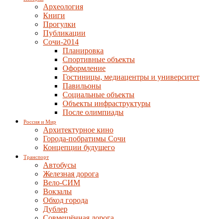
Археология
Книги
Прогулки
Публикации
Сочи-2014
Планировка
Спортивные объекты
Оформление
Гостиницы, медиацентры и университет
Павильоны
Социальные объекты
Объекты инфраструктуры
После олимпиады
Россия и Мир
Архитектурное кино
Города-побратимы Сочи
Концепции будущего
Транспорт
Автобусы
Железная дорога
Вело-СИМ
Вокзалы
Обход города
Дублер
Совмещённая дорога