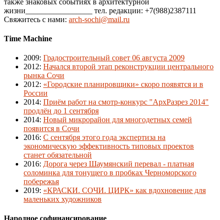
также знаковых событиях в архитектурной
жизни_________________ тел. редакции: +7(988)2387111
Свяжитесь с нами:
arch-sochi@mail.ru
Time Machine
2009
:
Градостроительный совет 06 августа 2009
2012
:
Начался второй этап реконструкции центрального
рынка Сочи
2012
:
«Городские планировщики» скоро появятся и в
России
2014
:
Приём работ на смотр-конкурс "АрхРазрез 2014"
продлён до 1 сентября
2014
:
Новый микрорайон для многодетных семей
появится в Сочи
2016
:
С сентября этого года экспертиза на
экономическую эффективность типовых проектов
станет обязательной
2016
:
Дорога через Шаумянский перевал - платная
соломинка для тонущего в пробках Черноморского
побережья
2019
:
«КРАСКИ. СОЧИ. ЦИРК» как вдохновение для
маленьких художников
Народное софинансирование