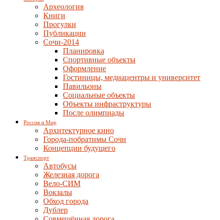
Археология
Книги
Прогулки
Публикации
Сочи-2014
Планировка
Спортивные объекты
Оформление
Гостиницы, медиацентры и университет
Павильоны
Социальные объекты
Объекты инфраструктуры
После олимпиады
Россия и Мир
Архитектурное кино
Города-побратимы Сочи
Концепции будущего
Транспорт
Автобусы
Железная дорога
Вело-СИМ
Вокзалы
Обход города
Дублер
Совмещённая дорога