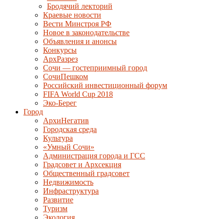
Бродячий лекторий
Краевые новости
Вести Минстроя РФ
Новое в законодательстве
Объявления и анонсы
Конкурсы
АрхРазрез
Сочи — гостеприимный город
СочиПешком
Российский инвестиционный форум
FIFA World Cup 2018
Эко-Берег
Город
АрхиНегатив
Городская среда
Культура
«Умный Сочи»
Администрация города и ГСС
Градсовет и Архсекция
Общественный градсовет
Недвижимость
Инфраструктура
Развитие
Туризм
Экология