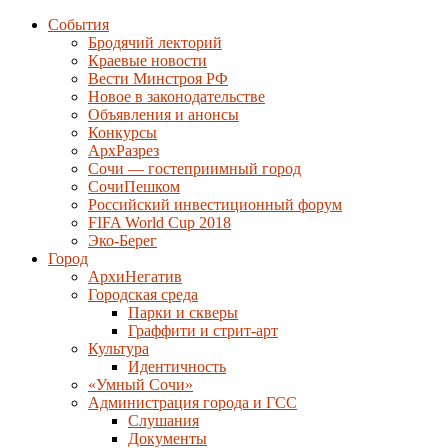
События
Бродячий лекторий
Краевые новости
Вести Минстроя РФ
Новое в законодательстве
Объявления и анонсы
Конкурсы
АрхРазрез
Сочи — гостеприимный город
СочиПешком
Российский инвестиционный форум
FIFA World Cup 2018
Эко-Берег
Город
АрхиНегатив
Городская среда
Парки и скверы
Граффити и стрит-арт
Культура
Идентичность
«Умный Сочи»
Администрация города и ГСС
Слушания
Документы