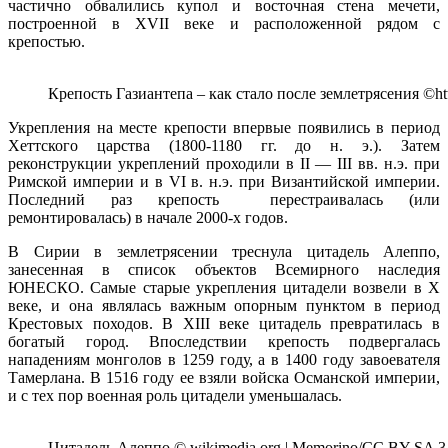
частично обвалились купол и восточная стена мечети,
построенной в XVII веке и расположенной рядом с
крепостью.
Крепость Газиантепа – как стало после землетрясения ©http
Укрепления на месте крепости впервые появились в период
Хеттского царства (1800-1180 гг. до н. э.). Затем
реконструкции укреплений проходили в II — III вв. н.э. при
Римской империи и в VI в. н.э. при Византийской империи.
Последний раз крепость перестраивалась (или
ремонтировалась) в начале 2000-х годов.
В Сирии в землетрясении треснула цитадель Алеппо,
занесенная в список объектов Всемирного наследия
ЮНЕСКО. Самые старые укрепления цитадели возвели в X
веке, и она являлась важным опорным пунктом в период
Крестовых походов. В XIII веке цитадель превратилась в
богатый город. Впоследствии крепость подвергалась
нападениям монголов в 1259 году, а в 1400 году завоевателя
Тамерлана. В 1516 году ее взяли войска Османской империи,
и с тех пор военная роль цитадели уменьшалась.
Цитадель Алеппо © wikimedia.org | Memorino/CC BY-SA 3