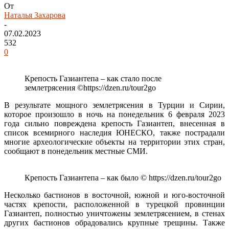
От
Наталья Захарова
-
07.02.2023
532
0
Крепость Газиантепа – как стало после
землетрясения ©https://dzen.ru/tour2go
В результате мощного землетрясения в Турции и Сирии,
которое произошло в ночь на понедельник 6 февраля 2023
года сильно повреждена крепость Газиантеп, внесенная в
список всемирного наследия ЮНЕСКО, также пострадали
многие археологические объекты на территории этих стран,
сообщают в понедельник местные СМИ.
Крепость Газиантепа – как было © https://dzen.ru/tour2go
Несколько бастионов в восточной, южной и юго-восточной
частях крепости, расположенной в турецкой провинции
Газиантеп, полностью уничтожены землетрясением, в стенах
других бастионов обрадовались крупные трещины. Также