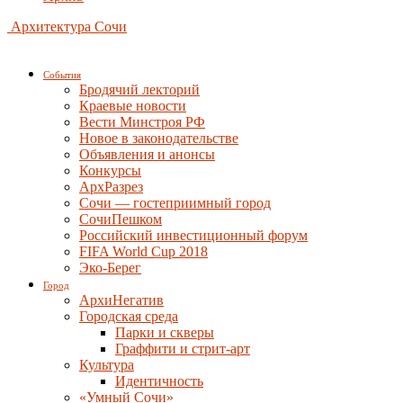
Архитектура Сочи
События
Бродячий лекторий
Краевые новости
Вести Минстроя РФ
Новое в законодательстве
Объявления и анонсы
Конкурсы
АрхРазрез
Сочи — гостеприимный город
СочиПешком
Российский инвестиционный форум
FIFA World Cup 2018
Эко-Берег
Город
АрхиНегатив
Городская среда
Парки и скверы
Граффити и стрит-арт
Культура
Идентичность
«Умный Сочи»