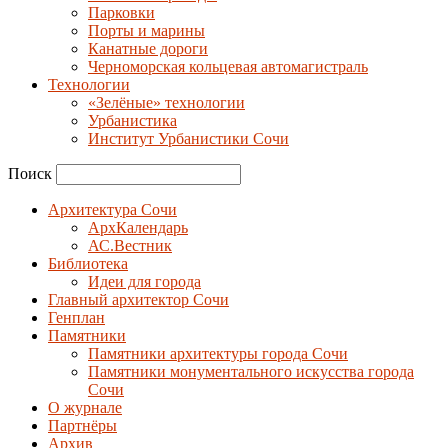
Парковки
Порты и марины
Канатные дороги
Черноморская кольцевая автомагистраль
Технологии
«Зелёные» технологии
Урбанистика
Институт Урбанистики Сочи
Поиск
Архитектура Сочи
АрхКалендарь
АС.Вестник
Библиотека
Идеи для города
Главный архитектор Сочи
Генплан
Памятники
Памятники архитектуры города Сочи
Памятники монументального искусства города
Сочи
О журнале
Партнёры
Архив