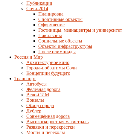
Публикации
Сочи-2014
Планировка
Спортивные объекты
Оформление
Гостиницы, медиацентры и университет
Павильоны
Социальные объекты
Объекты инфраструктуры
После олимпиады
Россия и Мир
Архитектурное кино
Города-побратимы Сочи
Концепции будущего
Транспорт
Автобусы
Железная дорога
Вело-СИМ
Вокзалы
Обход города
Дублер
Совмещённая дорога
Высокоскоростная магистраль
Развязки и перекрёстки
Мосты и переходы