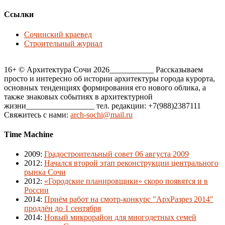
Ссылки
Сочинский краевед
Строительный журнал
16+ © Архитектура Сочи 2026___________ Рассказываем
просто и интересно об истории архитектуры города курорта,
основных тенденциях формирования его нового облика, а
также знаковых событиях в архитектурной
жизни_________________ тел. редакции: +7(988)2387111
Свяжитесь с нами:
arch-sochi@mail.ru
Time Machine
2009
:
Градостроительный совет 06 августа 2009
2012
:
Начался второй этап реконструкции центрального
рынка Сочи
2012
:
«Городские планировщики» скоро появятся и в
России
2014
:
Приём работ на смотр-конкурс "АрхРазрез 2014"
продлён до 1 сентября
2014
:
Новый микрорайон для многодетных семей