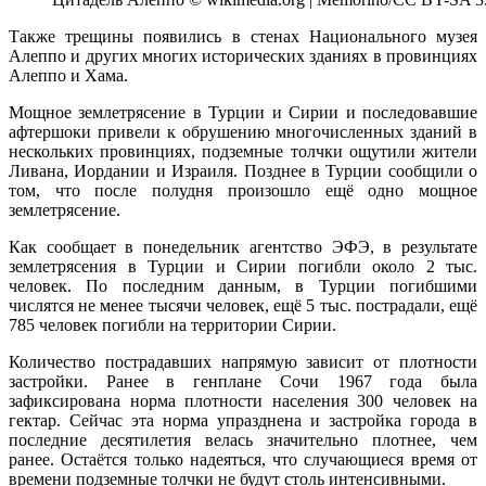
Также трещины появились в стенах Национального музея
Алеппо и других многих исторических зданиях в провинциях
Алеппо и Хама.
Мощное землетрясение в Турции и Сирии и последовавшие
афтершоки привели к обрушению многочисленных зданий в
нескольких провинциях, подземные толчки ощутили жители
Ливана, Иордании и Израиля. Позднее в Турции сообщили о
том, что после полудня произошло ещё одно мощное
землетрясение.
Как сообщает в понедельник агентство ЭФЭ, в результате
землетрясения в Турции и Сирии погибли около 2 тыс.
человек. По последним данным, в Турции погибшими
числятся не менее тысячи человек, ещё 5 тыс. пострадали, ещё
785 человек погибли на территории Сирии.
Количество пострадавших напрямую зависит от плотности
застройки. Ранее в генплане Сочи 1967 года была
зафиксирована норма плотности населения 300 человек на
гектар. Сейчас эта норма упразднена и застройка города в
последние десятилетия велась значительно плотнее, чем
ранее. Остаётся только надеяться, что случающиеся время от
времени подземные толчки не будут столь интенсивными.