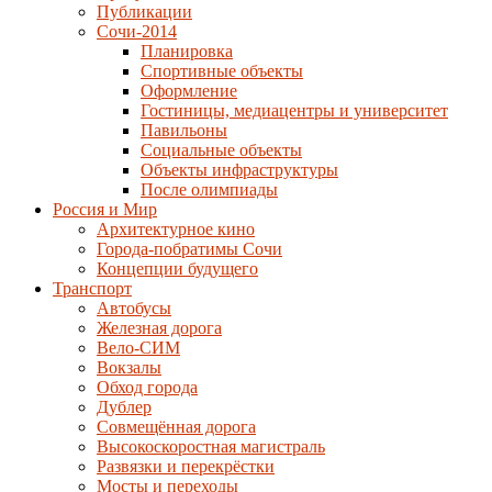
Публикации
Сочи-2014
Планировка
Спортивные объекты
Оформление
Гостиницы, медиацентры и университет
Павильоны
Социальные объекты
Объекты инфраструктуры
После олимпиады
Россия и Мир
Архитектурное кино
Города-побратимы Сочи
Концепции будущего
Транспорт
Автобусы
Железная дорога
Вело-СИМ
Вокзалы
Обход города
Дублер
Совмещённая дорога
Высокоскоростная магистраль
Развязки и перекрёстки
Мосты и переходы