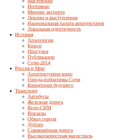
Мастерские
Интервью
Мнение эксперта
Лекции и выступления
Национальная палата архитекторов
Локальная идентичность
История
Археология
Книги
Прогулки
Публикации
Сочи-2014
Россия и Мир
Архитектурное кино
Города-побратимы Сочи
Концепции будущего
Транспорт
Автобусы
Железная дорога
Вело-СИМ
Вокзалы
Обход города
Дублер
Совмещённая дорога
Высокоскоростная магистраль