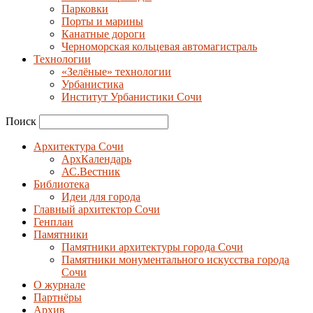
Парковки
Порты и марины
Канатные дороги
Черноморская кольцевая автомагистраль
Технологии
«Зелёные» технологии
Урбанистика
Институт Урбанистики Сочи
Поиск
Архитектура Сочи
АрхКалендарь
АС.Вестник
Библиотека
Идеи для города
Главный архитектор Сочи
Генплан
Памятники
Памятники архитектуры города Сочи
Памятники монументального искусства города
Сочи
О журнале
Партнёры
Архив