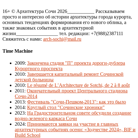
16+ © Архитектура Сочи 2026___________ Рассказываем
просто и интересно об истории архитектуры города курорта,
основных тенденциях формирования его нового облика, а
также знаковых событиях в архитектурной
жизни_________________ тел. редакции: +7(988)2387111
Свяжитесь с нами:
arch-sochi@mail.ru
Time Machine
2009
:
Закончена стадия "П" проекта дороги-дублера
Курортного проспекта
2010
:
Завершается капитальный ремонт Сочинской
детской больницы
2010
:
Le résumé de L’Architecture de Sotchi, de 2 à 8 août
2011
:
Окончательный проект Центрального стадиона
Сочи-2014
2013
:
Фестиваль "Сочи-Пешком-2013": как это было
2014
:
Круглый стол "Сочинские хроники"
2023
:
На Градостроительном совете обсудили создание
водно-зеленого каркаса Сочи
2024
:
Принимаются заявки на участие в главных
архитектурных событиях осени: «Зодчестве 2024», BIF и
Build School