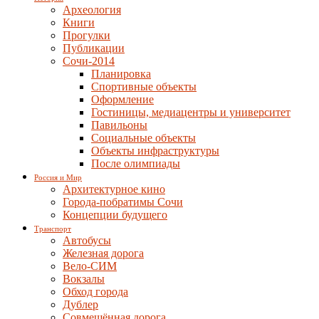
Археология
Книги
Прогулки
Публикации
Сочи-2014
Планировка
Спортивные объекты
Оформление
Гостиницы, медиацентры и университет
Павильоны
Социальные объекты
Объекты инфраструктуры
После олимпиады
Россия и Мир
Архитектурное кино
Города-побратимы Сочи
Концепции будущего
Транспорт
Автобусы
Железная дорога
Вело-СИМ
Вокзалы
Обход города
Дублер
Совмещённая дорога