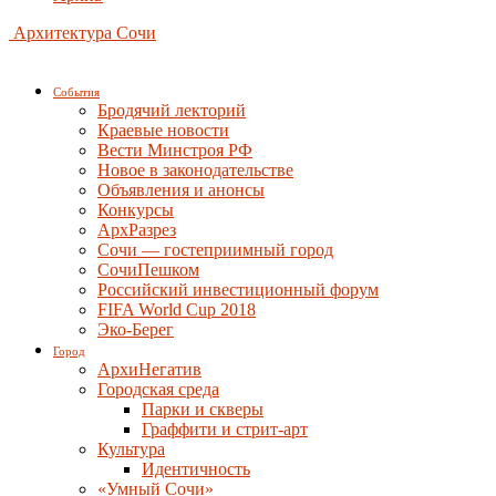
Архитектура Сочи
События
Бродячий лекторий
Краевые новости
Вести Минстроя РФ
Новое в законодательстве
Объявления и анонсы
Конкурсы
АрхРазрез
Сочи — гостеприимный город
СочиПешком
Российский инвестиционный форум
FIFA World Cup 2018
Эко-Берег
Город
АрхиНегатив
Городская среда
Парки и скверы
Граффити и стрит-арт
Культура
Идентичность
«Умный Сочи»