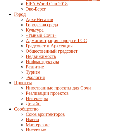
FIFA World Cup 2018
Эко-Берег
Город
АрхиНегатив
Городская среда
Культура
«Умный Сочи»
Администрация города и ГСС
Градсовет и Архсекция
Общественный градсовет
Недвижимость
Инфраструктура
Развитие
Туризм
Экология
Проекты
Иностранные проекты для Сочи
Реализации проектов
Интерьеры
Дизайн
Сообщество
Союз архитекторов
Имена
Мастерские
Интервью