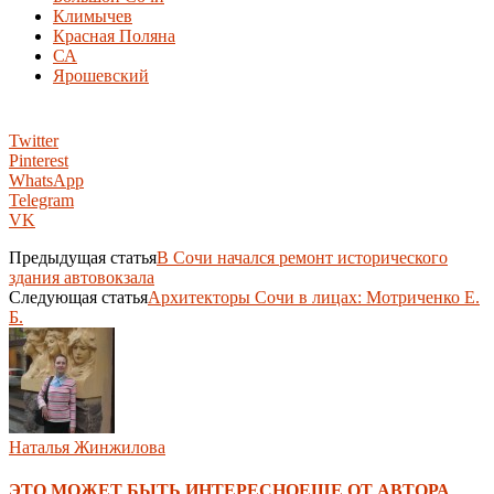
Климычев
Красная Поляна
СА
Ярошевский
Twitter
Pinterest
WhatsApp
Telegram
VK
Предыдущая статья
В Сочи начался ремонт исторического
здания автовокзала
Следующая статья
Архитекторы Сочи в лицах: Мотриченко Е.
Б.
Наталья Жинжилова
ЭТО МОЖЕТ БЫТЬ ИНТЕРЕСНО
ЕЩЕ ОТ АВТОРА