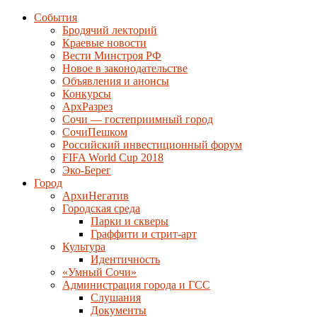
События
Бродячий лекторий
Краевые новости
Вести Минстроя РФ
Новое в законодательстве
Объявления и анонсы
Конкурсы
АрхРазрез
Сочи — гостеприимный город
СочиПешком
Российский инвестиционный форум
FIFA World Cup 2018
Эко-Берег
Город
АрхиНегатив
Городская среда
Парки и скверы
Граффити и стрит-арт
Культура
Идентичность
«Умный Сочи»
Администрация города и ГСС
Слушания
Документы