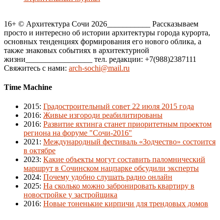
16+ © Архитектура Сочи 2026___________ Рассказываем
просто и интересно об истории архитектуры города курорта,
основных тенденциях формирования его нового облика, а
также знаковых событиях в архитектурной
жизни_________________ тел. редакции: +7(988)2387111
Свяжитесь с нами:
arch-sochi@mail.ru
Time Machine
2015
:
Градостроительный совет 22 июля 2015 года
2016
:
Живые изгороди реабилитированы
2016
:
Развитие яхтинга станет приоритетным проектом
региона на форуме "Сочи-2016"
2021
:
Международный фестиваль «Зодчество» состоится
в октябре
2023
:
Какие объекты могут составить паломнический
маршрут в Сочинском нацпарке обсудили эксперты
2024
:
Почему удобно слушать радио онлайн
2025
:
На сколько можно забронировать квартиру в
новостройке у застройщика
2016
:
Новые тоненькие кирпичи для трендовых домов