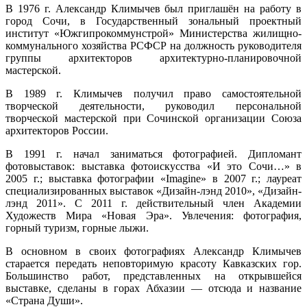
В 1976 г. Александр Климычев был приглашён на работу в
город Сочи, в Государственный зональный проектный
институт «Южгипрокоммунстрой» Министерства жилищно-
коммунального хозяйства РСФСР на должность руководителя
группы архитекторов архитектурно-планировочной
мастерской.
В 1989 г. Климычев получил право самостоятельной
творческой деятельности, руководил персональной
творческой мастерской при Сочинской организации Союза
архитекторов России.
В 1991 г. начал заниматься фотографией. Дипломант
фотовыставок: выставка фотоискусства «И это Сочи…» в
2005 г.; выставка фотографии «Imaginе» в 2007 г.; лауреат
специализированных выставок «Дизайн-лэнд 2010», «Дизайн-
лэнд 2011». С 2011 г. действительный член Академии
Художеств Мира «Новая Эра». Увлечения: фотография,
горный туризм, горные лыжи.
В основном в своих фотографиях Александр Климычев
старается передать неповторимую красоту Кавказских гор.
Большинство работ, представленных на открывшейся
выставке, сделаны в горах Абхазии — отсюда и название
«Страна Души».