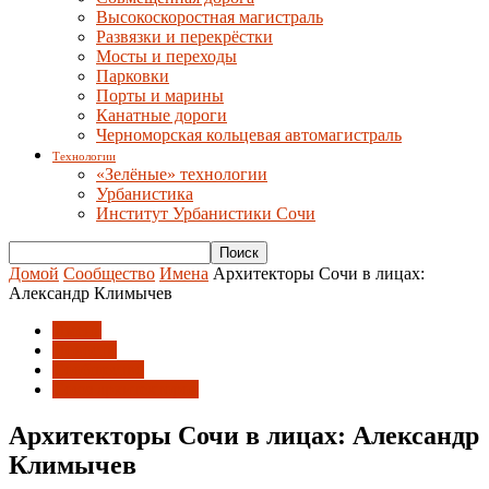
Высокоскоростная магистраль
Развязки и перекрёстки
Мосты и переходы
Парковки
Порты и марины
Канатные дороги
Черноморская кольцевая автомагистраль
Технологии
«Зелёные» технологии
Урбанистика
Институт Урбанистики Сочи
Домой
Сообщество
Имена
Архитекторы Сочи в лицах:
Александр Климычев
Имена
Новости
Сообщество
Союз архитекторов
Архитекторы Сочи в лицах: Александр
Климычев