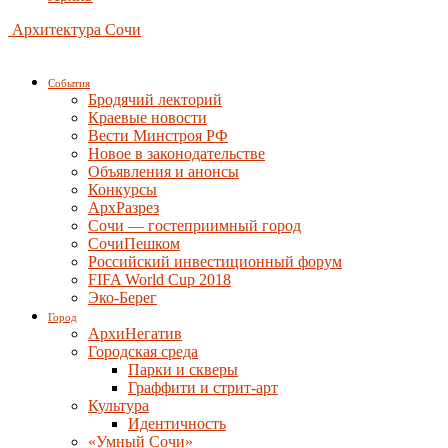
Архитектура Сочи
События
Бродячий лекторий
Краевые новости
Вести Минстроя РФ
Новое в законодательстве
Объявления и анонсы
Конкурсы
АрхРазрез
Сочи — гостеприимный город
СочиПешком
Российский инвестиционный форум
FIFA World Cup 2018
Эко-Берег
Город
АрхиНегатив
Городская среда
Парки и скверы
Граффити и стрит-арт
Культура
Идентичность
«Умный Сочи»