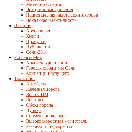
Мнение эксперта
Лекции и выступления
Национальная палата архитекторов
Локальная идентичность
История
Археология
Книги
Прогулки
Публикации
Сочи-2014
Россия и Мир
Архитектурное кино
Города-побратимы Сочи
Концепции будущего
Транспорт
Автобусы
Железная дорога
Вело-СИМ
Вокзалы
Обход города
Дублер
Совмещённая дорога
Высокоскоростная магистраль
Развязки и перекрёстки
Мосты и переходы