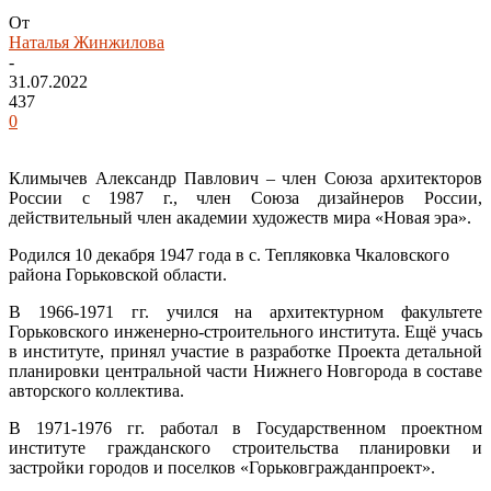
От
Наталья Жинжилова
-
31.07.2022
437
0
Климычев Александр Павлович – член Союза архитекторов
России с 1987 г., член Союза дизайнеров России,
действительный член академии художеств мира «Новая эра».
Родился 10 декабря 1947 года в с. Тепляковка Чкаловского
района Горьковской области.
В 1966-1971 гг. учился на архитектурном факультете
Горьковского инженерно-строительного института. Ещё учась
в институте, принял участие в разработке Проекта детальной
планировки центральной части Нижнего Новгорода в составе
авторского коллектива.
В 1971-1976 гг. работал в Государственном проектном
институте гражданского строительства планировки и
застройки городов и поселков «Горьковгражданпроект».