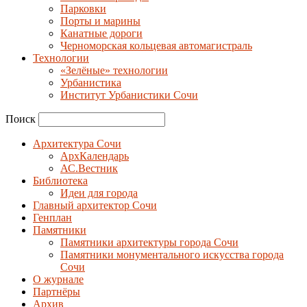
Парковки
Порты и марины
Канатные дороги
Черноморская кольцевая автомагистраль
Технологии
«Зелёные» технологии
Урбанистика
Институт Урбанистики Сочи
Поиск
Архитектура Сочи
АрхКалендарь
АС.Вестник
Библиотека
Идеи для города
Главный архитектор Сочи
Генплан
Памятники
Памятники архитектуры города Сочи
Памятники монументального искусства города
Сочи
О журнале
Партнёры
Архив