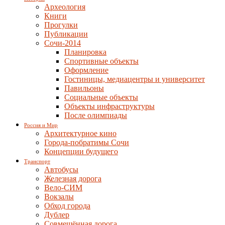
Археология
Книги
Прогулки
Публикации
Сочи-2014
Планировка
Спортивные объекты
Оформление
Гостиницы, медиацентры и университет
Павильоны
Социальные объекты
Объекты инфраструктуры
После олимпиады
Россия и Мир
Архитектурное кино
Города-побратимы Сочи
Концепции будущего
Транспорт
Автобусы
Железная дорога
Вело-СИМ
Вокзалы
Обход города
Дублер
Совмещённая дорога