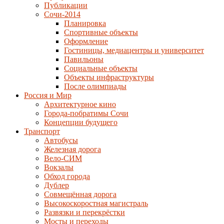
Публикации
Сочи-2014
Планировка
Спортивные объекты
Оформление
Гостиницы, медиацентры и университет
Павильоны
Социальные объекты
Объекты инфраструктуры
После олимпиады
Россия и Мир
Архитектурное кино
Города-побратимы Сочи
Концепции будущего
Транспорт
Автобусы
Железная дорога
Вело-СИМ
Вокзалы
Обход города
Дублер
Совмещённая дорога
Высокоскоростная магистраль
Развязки и перекрёстки
Мосты и переходы