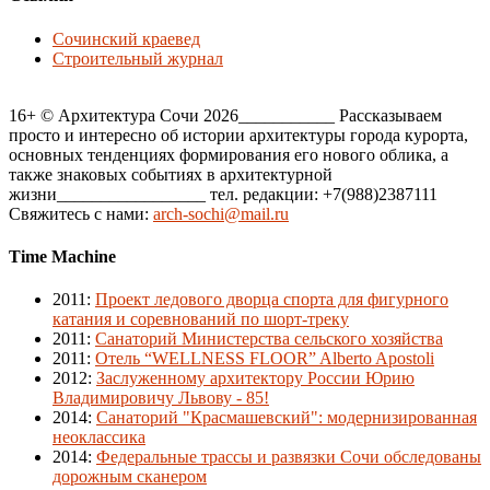
Сочинский краевед
Строительный журнал
16+ © Архитектура Сочи 2026___________ Рассказываем
просто и интересно об истории архитектуры города курорта,
основных тенденциях формирования его нового облика, а
также знаковых событиях в архитектурной
жизни_________________ тел. редакции: +7(988)2387111
Свяжитесь с нами:
arch-sochi@mail.ru
Time Machine
2011
:
Проект ледового дворца спорта для фигурного
катания и соревнований по шорт-треку
2011
:
Санаторий Министерства сельского хозяйства
2011
:
Отель “WELLNESS FLOOR” Alberto Apostoli
2012
:
Заслуженному архитектору России Юрию
Владимировичу Львову - 85!
2014
:
Санаторий "Красмашевский": модернизированная
неоклассика
2014
:
Федеральные трассы и развязки Сочи обследованы
дорожным сканером