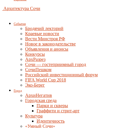
Архитектура Сочи
События
Бродячий лекторий
Краевые новости
Вести Минстроя РФ
Новое в законодательстве
Объявления и анонсы
Конкурсы
АрхРазрез
Сочи — гостеприимный город
СочиПешком
Российский инвестиционный форум
FIFA World Cup 2018
Эко-Берег
Город
АрхиНегатив
Городская среда
Парки и скверы
Граффити и стрит-арт
Культура
Идентичность
«Умный Сочи»