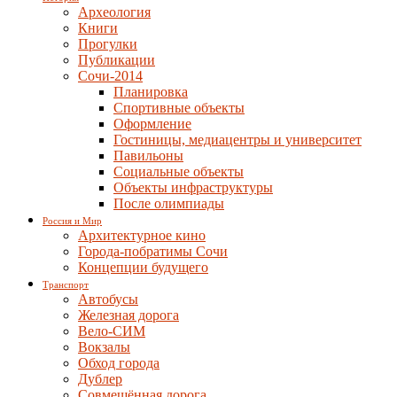
Археология
Книги
Прогулки
Публикации
Сочи-2014
Планировка
Спортивные объекты
Оформление
Гостиницы, медиацентры и университет
Павильоны
Социальные объекты
Объекты инфраструктуры
После олимпиады
Россия и Мир
Архитектурное кино
Города-побратимы Сочи
Концепции будущего
Транспорт
Автобусы
Железная дорога
Вело-СИМ
Вокзалы
Обход города
Дублер
Совмещённая дорога