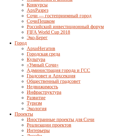
Конкурсы
АрхРазрез
Сочи — гостеприимный город
СочиПешком
Российский инвестиционный форум
FIFA World Cup 2018
Эко-Берег
Город
АрхиНегатив
Городская среда
Культура
«Умный Сочи»
Администрация города и ГСС
Градсовет и Архсекция
Общественный градсовет
Недвижимость
Инфраструктура
Развитие
Туризм
Экология
Проекты
Иностранные проекты для Сочи
Реализации проектов
Интерьеры
Дизайн