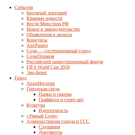
События
Бродячий лекторий
Краевые новости
Вести Минстроя РФ
Новое в законодательстве
Объявления и анонсы
Конкурсы
АрхРазрез
Сочи — гостеприимный город
СочиПешком
Российский инвестиционный форум
FIFA World Cup 2018
Эко-Берег
Город
АрхиНегатив
Городская среда
Парки и скверы
Граффити и стрит-арт
Культура
Идентичность
«Умный Сочи»
Администрация города и ГСС
Слушания
Документы