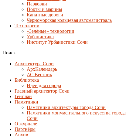
Парковки
Порты и марины
Канатные дороги
Черноморская кольцевая автомагистраль
Технологии
«Зелёные» технологии
Урбанистика
Институт Урбанистики Сочи
Поиск
Архитектура Сочи
АрхКалендарь
АС.Вестник
Библиотека
Идеи для города
Главный архитектор Сочи
Генплан
Памятники
Памятники архитектуры города Сочи
Памятники монументального искусства города
Сочи
О журнале
Партнёры
Архив