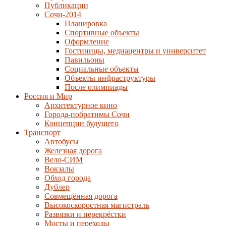
Публикации
Сочи-2014
Планировка
Спортивные объекты
Оформление
Гостиницы, медиацентры и университет
Павильоны
Социальные объекты
Объекты инфраструктуры
После олимпиады
Россия и Мир
Архитектурное кино
Города-побратимы Сочи
Концепции будущего
Транспорт
Автобусы
Железная дорога
Вело-СИМ
Вокзалы
Обход города
Дублер
Совмещённая дорога
Высокоскоростная магистраль
Развязки и перекрёстки
Мосты и переходы