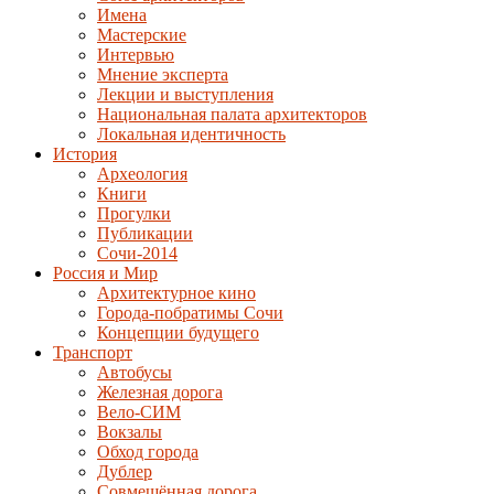
Имена
Мастерские
Интервью
Мнение эксперта
Лекции и выступления
Национальная палата архитекторов
Локальная идентичность
История
Археология
Книги
Прогулки
Публикации
Сочи-2014
Россия и Мир
Архитектурное кино
Города-побратимы Сочи
Концепции будущего
Транспорт
Автобусы
Железная дорога
Вело-СИМ
Вокзалы
Обход города
Дублер
Совмещённая дорога