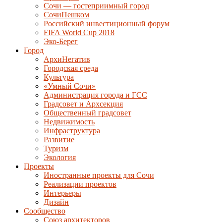
Сочи — гостеприимный город
СочиПешком
Российский инвестиционный форум
FIFA World Cup 2018
Эко-Берег
Город
АрхиНегатив
Городская среда
Культура
«Умный Сочи»
Администрация города и ГСС
Градсовет и Архсекция
Общественный градсовет
Недвижимость
Инфраструктура
Развитие
Туризм
Экология
Проекты
Иностранные проекты для Сочи
Реализации проектов
Интерьеры
Дизайн
Сообщество
Союз архитекторов