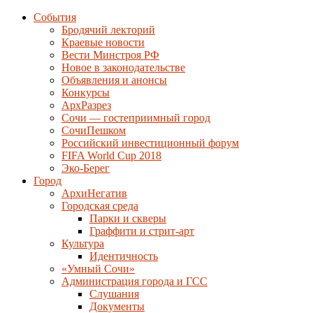
События
Бродячий лекторий
Краевые новости
Вести Минстроя РФ
Новое в законодательстве
Объявления и анонсы
Конкурсы
АрхРазрез
Сочи — гостеприимный город
СочиПешком
Российский инвестиционный форум
FIFA World Cup 2018
Эко-Берег
Город
АрхиНегатив
Городская среда
Парки и скверы
Граффити и стрит-арт
Культура
Идентичность
«Умный Сочи»
Администрация города и ГСС
Слушания
Документы