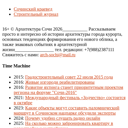
Сочинский краевед
Строительный журнал
16+ © Архитектура Сочи 2026___________ Рассказываем
просто и интересно об истории архитектуры города курорта,
основных тенденциях формирования его нового облика, а
также знаковых событиях в архитектурной
жизни_________________ тел. редакции: +7(988)2387111
Свяжитесь с нами:
arch-sochi@mail.ru
Time Machine
2015
:
Градостроительный совет 22 июля 2015 года
2016
:
Живые изгороди реабилитированы
2016
:
Развитие яхтинга станет приоритетным проектом
региона на форуме "Сочи-2016"
2021
:
Международный фестиваль «Зодчество» состоится
в октябре
2023
:
Какие объекты могут составить паломнический
маршрут в Сочинском нацпарке обсудили эксперты
2024
:
Почему удобно слушать радио онлайн
2025
:
На сколько можно забронировать квартиру в