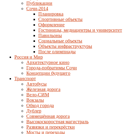
Публикации
Сочи-2014
Планировка
Спортивные объекты
Оформление
Гостиницы, медиацентры и университет
Павильоны
Социальные объекты
Объекты инфраструктуры
После олимпиады
Россия и Мир
Архитектурное кино
Города-побратимы Сочи
Концепции будущего
Транспорт
Автобусы
Железная дорога
Вело-СИМ
Вокзалы
Обход города
Дублер
Совмещённая дорога
Высокоскоростная магистраль
Развязки и перекрёстки
Мосты и переходы