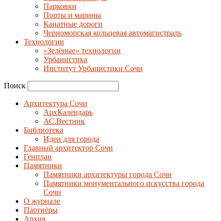
Парковки
Порты и марины
Канатные дороги
Черноморская кольцевая автомагистраль
Технологии
«Зелёные» технологии
Урбанистика
Институт Урбанистики Сочи
Поиск
Архитектура Сочи
АрхКалендарь
АС.Вестник
Библиотека
Идеи для города
Главный архитектор Сочи
Генплан
Памятники
Памятники архитектуры города Сочи
Памятники монументального искусства города
Сочи
О журнале
Партнёры
Архив