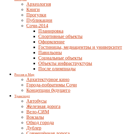
Археология
Книги
Прогулки
Публикации
Сочи-2014
Планировка
Спортивные объекты
Оформление
Гостиницы, медиацентры и университет
Павильоны
Социальные объекты
Объекты инфраструктуры
После олимпиады
Россия и Мир
Архитектурное кино
Города-побратимы Сочи
Концепции будущего
Транспорт
Автобусы
Железная дорога
Вело-СИМ
Вокзалы
Обход города
Дублер
Совмещённая дорога