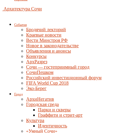
Архитектура Сочи
События
Бродячий лекторий
Краевые новости
Вести Минстроя РФ
Новое в законодательстве
Объявления и анонсы
Конкурсы
АрхРазрез
Сочи — гостеприимный город
СочиПешком
Российский инвестиционный форум
FIFA World Cup 2018
Эко-Берег
Город
АрхиНегатив
Городская среда
Парки и скверы
Граффити и стрит-арт
Культура
Идентичность
«Умный Сочи»