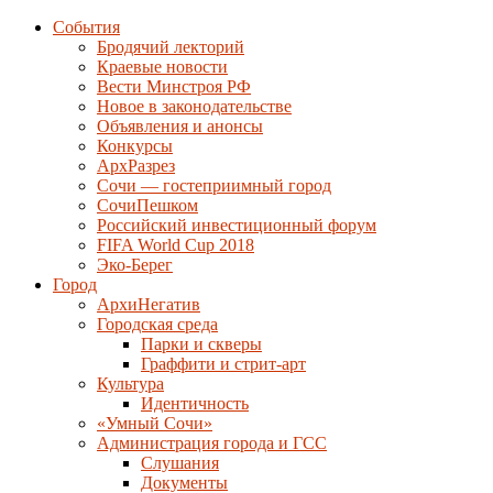
События
Бродячий лекторий
Краевые новости
Вести Минстроя РФ
Новое в законодательстве
Объявления и анонсы
Конкурсы
АрхРазрез
Сочи — гостеприимный город
СочиПешком
Российский инвестиционный форум
FIFA World Cup 2018
Эко-Берег
Город
АрхиНегатив
Городская среда
Парки и скверы
Граффити и стрит-арт
Культура
Идентичность
«Умный Сочи»
Администрация города и ГСС
Слушания
Документы