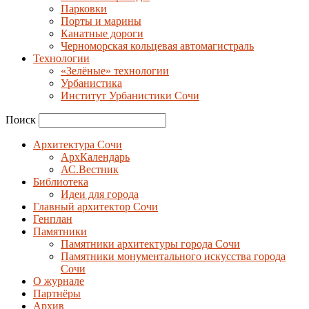
Парковки
Порты и марины
Канатные дороги
Черноморская кольцевая автомагистраль
Технологии
«Зелёные» технологии
Урбанистика
Институт Урбанистики Сочи
Поиск
Архитектура Сочи
АрхКалендарь
АС.Вестник
Библиотека
Идеи для города
Главный архитектор Сочи
Генплан
Памятники
Памятники архитектуры города Сочи
Памятники монументального искусства города
Сочи
О журнале
Партнёры
Архив