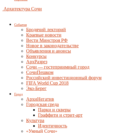
Архитектура Сочи
События
Бродячий лекторий
Краевые новости
Вести Минстроя РФ
Новое в законодательстве
Объявления и анонсы
Конкурсы
АрхРазрез
Сочи — гостеприимный город
СочиПешком
Российский инвестиционный форум
FIFA World Cup 2018
Эко-Берег
Город
АрхиНегатив
Городская среда
Парки и скверы
Граффити и стрит-арт
Культура
Идентичность
«Умный Сочи»