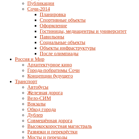
Публикации
Сочи-2014
Планировка
Спортивные объекты
Оформление
Гостиницы, медиацентры и университет
Павильоны
Социальные объекты
Объекты инфраструктуры
После олимпиады
Россия и Мир
Архитектурное кино
Города-побратимы Сочи
Концепции будущего
Транспорт
Автобусы
Железная дорога
Вело-СИМ
Вокзалы
Обход города
Дублер
Совмещённая дорога
Высокоскоростная магистраль
Развязки и перекрёстки
Мосты и переходы