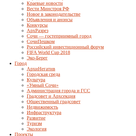
Краевые новости
Вести Минстроя РФ
Новое в законодательстве
Объявления и анонсы
Конкурсы
АрхРазрез
Сочи — гостеприимный город
СочиПешком
Российский инвестиционный форум
FIFA World Cup 2018
Эко-Берег
Город
АрхиНегатив
Городская среда
Культура
«Умный Сочи»
Администрация города и ГСС
Градсовет и Архсекция
Общественный градсовет
Недвижимость
Инфраструктура
Развитие
Туризм
Экология
Проекты