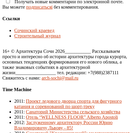
Получать новые комментарии по электронной почте.
Вы можете
подписатьсяi
без комментирования.
Ссылки
Сочинский краевед
Строительный журнал
16+ © Архитектура Сочи 2026___________ Рассказываем
просто и интересно об истории архитектуры города курорта,
основных тенденциях формирования его нового облика, а
также знаковых событиях в архитектурной
жизни_________________ тел. редакции: +7(988)2387111
Свяжитесь с нами:
arch-sochi@mail.ru
Time Machine
2011
:
Проект ледового дворца спорта для фигурного
катания и соревнований по шорт-треку
2011
:
Санаторий Министерства сельского хозяйства
2011
:
Отель “WELLNESS FLOOR” Alberto Apostoli
2012
:
Заслуженному архитектору России Юрию
Владимировичу Львову - 85!