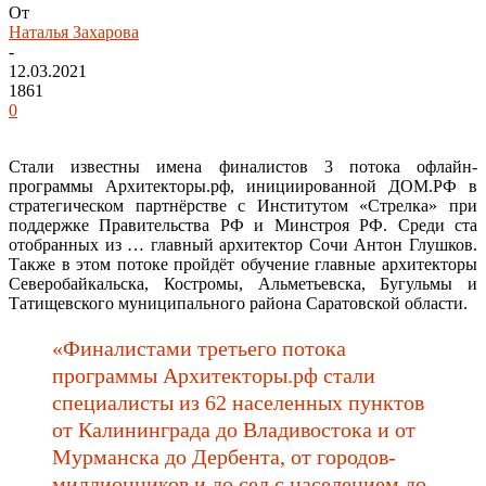
От
Наталья Захарова
-
12.03.2021
1861
0
Стали известны имена финалистов 3 потока офлайн-
программы Архитекторы.рф, инициированной ДОМ.РФ в
стратегическом партнёрстве с Институтом «Стрелка» при
поддержке Правительства РФ и Минстроя РФ. Среди ста
отобранных из … главный архитектор Сочи Антон Глушков.
Также в этом потоке пройдёт обучение главные архитекторы
Северобайкальска, Костромы, Альметьевска, Бугульмы и
Татищевского муниципального района Саратовской области.
«Финалистами третьего потока
программы Архитекторы.рф стали
специалисты из 62 населенных пунктов
от Калининграда до Владивостока и от
Мурманска до Дербента, от городов-
миллионников и до сел с населением до