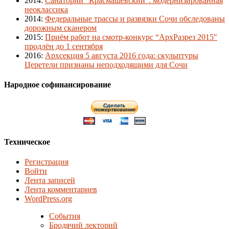
2014
:
Санаторий "Красмашевский": модернизированная
неоклассика
2014
:
Федеральные трассы и развязки Сочи обследованы
дорожным сканером
2015
:
Приём работ на смотр-конкурс “АрхРазрез 2015″
продлён до 1 сентября
2016
:
Архсекция 5 августа 2016 года: скульптуры
Церетели признаны неподходящими для Сочи
Народное софинансирование
Техническое
Регистрация
Войти
Лента записей
Лента комментариев
WordPress.org
События
Бродячий лекторий