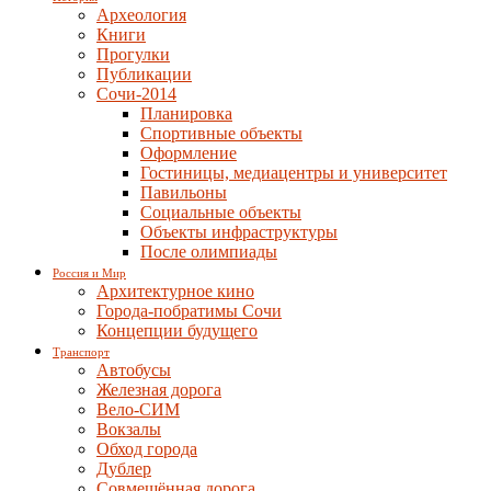
Археология
Книги
Прогулки
Публикации
Сочи-2014
Планировка
Спортивные объекты
Оформление
Гостиницы, медиацентры и университет
Павильоны
Социальные объекты
Объекты инфраструктуры
После олимпиады
Россия и Мир
Архитектурное кино
Города-побратимы Сочи
Концепции будущего
Транспорт
Автобусы
Железная дорога
Вело-СИМ
Вокзалы
Обход города
Дублер
Совмещённая дорога