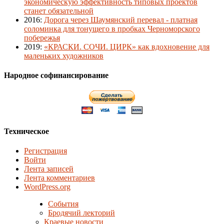
экономическую эффективность типовых проектов
станет обязательной
2016
:
Дорога через Шаумянский перевал - платная
соломинка для тонущего в пробках Черноморского
побережья
2019
:
«КРАСКИ. СОЧИ. ЦИРК» как вдохновение для
маленьких художников
Народное софинансирование
Техническое
Регистрация
Войти
Лента записей
Лента комментариев
WordPress.org
События
Бродячий лекторий
Краевые новости