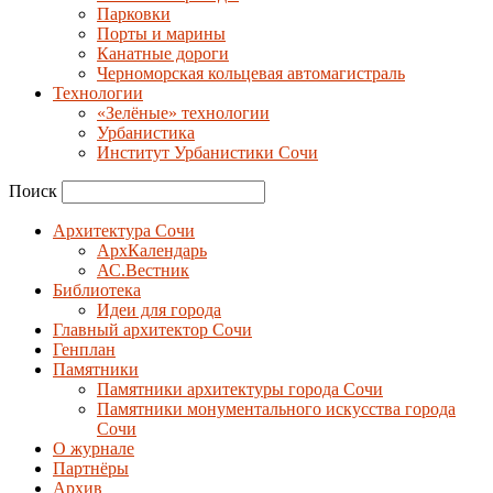
Парковки
Порты и марины
Канатные дороги
Черноморская кольцевая автомагистраль
Технологии
«Зелёные» технологии
Урбанистика
Институт Урбанистики Сочи
Поиск
Архитектура Сочи
АрхКалендарь
АС.Вестник
Библиотека
Идеи для города
Главный архитектор Сочи
Генплан
Памятники
Памятники архитектуры города Сочи
Памятники монументального искусства города
Сочи
О журнале
Партнёры
Архив