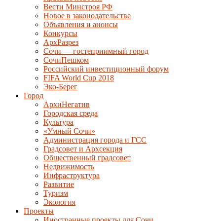
Вести Минстроя РФ
Новое в законодательстве
Объявления и анонсы
Конкурсы
АрхРазрез
Сочи — гостеприимный город
СочиПешком
Российский инвестиционный форум
FIFA World Cup 2018
Эко-Берег
Город
АрхиНегатив
Городская среда
Культура
«Умный Сочи»
Администрация города и ГСС
Градсовет и Архсекция
Общественный градсовет
Недвижимость
Инфраструктура
Развитие
Туризм
Экология
Проекты
Иностранные проекты для Сочи