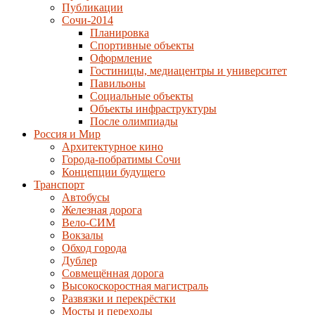
Публикации
Сочи-2014
Планировка
Спортивные объекты
Оформление
Гостиницы, медиацентры и университет
Павильоны
Социальные объекты
Объекты инфраструктуры
После олимпиады
Россия и Мир
Архитектурное кино
Города-побратимы Сочи
Концепции будущего
Транспорт
Автобусы
Железная дорога
Вело-СИМ
Вокзалы
Обход города
Дублер
Совмещённая дорога
Высокоскоростная магистраль
Развязки и перекрёстки
Мосты и переходы