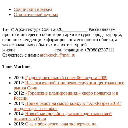
Сочинский краевед
Строительный журнал
16+ © Архитектура Сочи 2026___________ Рассказываем
просто и интересно об истории архитектуры города курорта,
основных тенденциях формирования его нового облика, а
также знаковых событиях в архитектурной
жизни_________________ тел. редакции: +7(988)2387111
Свяжитесь с нами:
arch-sochi@mail.ru
Time Machine
2009
:
Градостроительный совет 06 августа 2009
2012
:
Начался второй этап реконструкции центрального
рынка Сочи
2012
:
«Городские планировщики» скоро появятся и в
России
2014
:
Приём работ на смотр-конкурс "АрхРазрез 2014"
продлён до 1 сентября
2014
:
Новый микрорайон для многодетных семей
появится в Сочи
2016
:
С сентября этого года экспертиза на