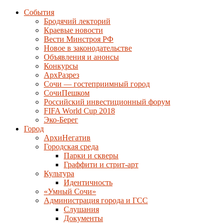
События
Бродячий лекторий
Краевые новости
Вести Минстроя РФ
Новое в законодательстве
Объявления и анонсы
Конкурсы
АрхРазрез
Сочи — гостеприимный город
СочиПешком
Российский инвестиционный форум
FIFA World Cup 2018
Эко-Берег
Город
АрхиНегатив
Городская среда
Парки и скверы
Граффити и стрит-арт
Культура
Идентичность
«Умный Сочи»
Администрация города и ГСС
Слушания
Документы