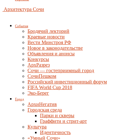
Архитектура Сочи
События
Бродячий лекторий
Краевые новости
Вести Минстроя РФ
Новое в законодательстве
Объявления и анонсы
Конкурсы
АрхРазрез
Сочи — гостеприимный город
СочиПешком
Российский инвестиционный форум
FIFA World Cup 2018
Эко-Берег
Город
АрхиНегатив
Городская среда
Парки и скверы
Граффити и стрит-арт
Культура
Идентичность
«Умный Сочи»