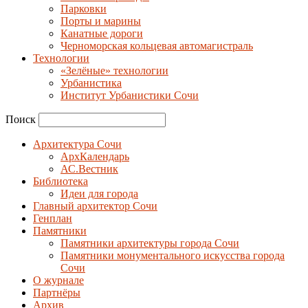
Парковки
Порты и марины
Канатные дороги
Черноморская кольцевая автомагистраль
Технологии
«Зелёные» технологии
Урбанистика
Институт Урбанистики Сочи
Поиск
Архитектура Сочи
АрхКалендарь
АС.Вестник
Библиотека
Идеи для города
Главный архитектор Сочи
Генплан
Памятники
Памятники архитектуры города Сочи
Памятники монументального искусства города
Сочи
О журнале
Партнёры
Архив