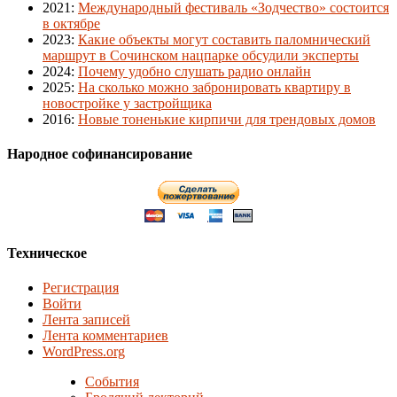
2021
:
Международный фестиваль «Зодчество» состоится
в октябре
2023
:
Какие объекты могут составить паломнический
маршрут в Сочинском нацпарке обсудили эксперты
2024
:
Почему удобно слушать радио онлайн
2025
:
На сколько можно забронировать квартиру в
новостройке у застройщика
2016
:
Новые тоненькие кирпичи для трендовых домов
Народное софинансирование
Техническое
Регистрация
Войти
Лента записей
Лента комментариев
WordPress.org
События