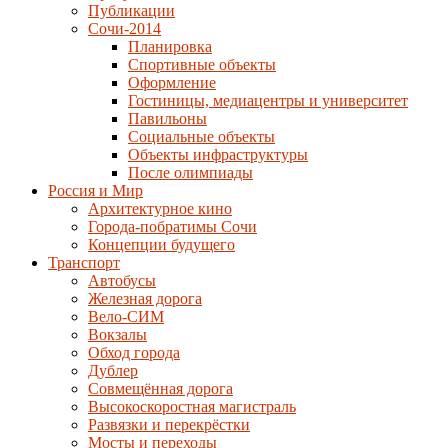
Публикации
Сочи-2014
Планировка
Спортивные объекты
Оформление
Гостиницы, медиацентры и университет
Павильоны
Социальные объекты
Объекты инфраструктуры
После олимпиады
Россия и Мир
Архитектурное кино
Города-побратимы Сочи
Концепции будущего
Транспорт
Автобусы
Железная дорога
Вело-СИМ
Вокзалы
Обход города
Дублер
Совмещённая дорога
Высокоскоростная магистраль
Развязки и перекрёстки
Мосты и переходы