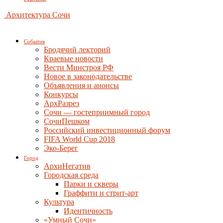
Архитектура Сочи
События
Бродячий лекторий
Краевые новости
Вести Минстроя РФ
Новое в законодательстве
Объявления и анонсы
Конкурсы
АрхРазрез
Сочи — гостеприимный город
СочиПешком
Российский инвестиционный форум
FIFA World Cup 2018
Эко-Берег
Город
АрхиНегатив
Городская среда
Парки и скверы
Граффити и стрит-арт
Культура
Идентичность
«Умный Сочи»