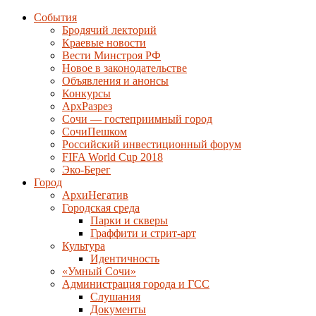
События
Бродячий лекторий
Краевые новости
Вести Минстроя РФ
Новое в законодательстве
Объявления и анонсы
Конкурсы
АрхРазрез
Сочи — гостеприимный город
СочиПешком
Российский инвестиционный форум
FIFA World Cup 2018
Эко-Берег
Город
АрхиНегатив
Городская среда
Парки и скверы
Граффити и стрит-арт
Культура
Идентичность
«Умный Сочи»
Администрация города и ГСС
Слушания
Документы