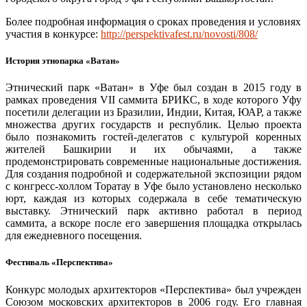
Более подробная информация о сроках проведения и условиях
участия в конкурсе:
http://perspektivafest.ru/novosti/808/
История этнопарка «Ватан»
Этнический парк «Ватан» в Уфе был создан в 2015 году в
рамках проведения VII саммита БРИКС, в ходе которого Уфу
посетили делегации из Бразилии, Индии, Китая, ЮАР, а также
множества других государств и республик. Целью проекта
было познакомить гостей-делегатов с культурой коренных
жителей Башкирии и их обычаями, а также
продемонстрировать современные национальные достижения.
Для создания подробной и содержательной экспозиции рядом
с конгресс-холлом Торатау в Уфе было установлено несколько
юрт, каждая из которых содержала в себе тематическую
выставку. Этнический парк активно работал в период
саммита, а вскоре после его завершения площадка открылась
для ежедневного посещения.
Фестиваль «Перспектива»
Конкурс молодых архитекторов «Перспектива» был учрежден
Союзом московских архитекторов в 2006 году. Его главная