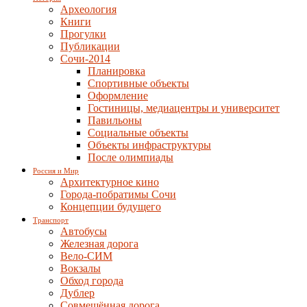
Археология
Книги
Прогулки
Публикации
Сочи-2014
Планировка
Спортивные объекты
Оформление
Гостиницы, медиацентры и университет
Павильоны
Социальные объекты
Объекты инфраструктуры
После олимпиады
Россия и Мир
Архитектурное кино
Города-побратимы Сочи
Концепции будущего
Транспорт
Автобусы
Железная дорога
Вело-СИМ
Вокзалы
Обход города
Дублер
Совмещённая дорога