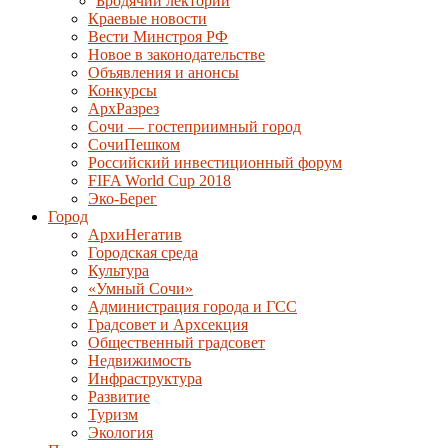
Бродячий лекторий
Краевые новости
Вести Минстроя РФ
Новое в законодательстве
Объявления и анонсы
Конкурсы
АрхРазрез
Сочи — гостеприимный город
СочиПешком
Российский инвестиционный форум
FIFA World Cup 2018
Эко-Берег
Город
АрхиНегатив
Городская среда
Культура
«Умный Сочи»
Администрация города и ГСС
Градсовет и Архсекция
Общественный градсовет
Недвижимость
Инфраструктура
Развитие
Туризм
Экология