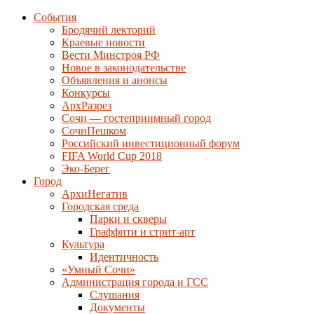
События
Бродячий лекторий
Краевые новости
Вести Минстроя РФ
Новое в законодательстве
Объявления и анонсы
Конкурсы
АрхРазрез
Сочи — гостеприимный город
СочиПешком
Российский инвестиционный форум
FIFA World Cup 2018
Эко-Берег
Город
АрхиНегатив
Городская среда
Парки и скверы
Граффити и стрит-арт
Культура
Идентичность
«Умный Сочи»
Администрация города и ГСС
Слушания
Документы