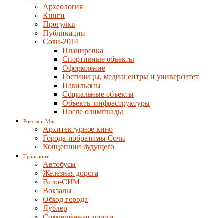
Археология
Книги
Прогулки
Публикации
Сочи-2014
Планировка
Спортивные объекты
Оформление
Гостиницы, медиацентры и университет
Павильоны
Социальные объекты
Объекты инфраструктуры
После олимпиады
Россия и Мир
Архитектурное кино
Города-побратимы Сочи
Концепции будущего
Транспорт
Автобусы
Железная дорога
Вело-СИМ
Вокзалы
Обход города
Дублер
Совмещённая дорога