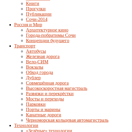
Книги
Прогулки
Публикации
Сочи-2014
Россия и Мир
Архитектурное кино
Города-побратимы Сочи
Концепции будущего
Транспорт
Автобусы
Железная дорога
Вело-СИМ
Вокзалы
Обход города
Дублер
Совмещённая дорога
Высокоскоростная магистраль
Развязки и перекрёстки
Мосты и переходы
Парковки
Порты и марины
Канатные дороги
Черноморская кольцевая автомагистраль
Технологии
«Зелёные» технологии