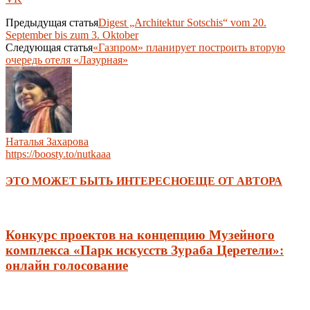
Предыдущая статья
Digest „Architektur Sotschis“ vom 20.
September bis zum 3. Oktober
Следующая статья
«Газпром» планирует построить вторую
очередь отеля «Лазурная»
Наталья Захарова
https://boosty.to/nutkaaa
ЭТО МОЖЕТ БЫТЬ ИНТЕРЕСНО
ЕЩЕ ОТ АВТОРА
Конкурс проектов на концепцию Музейного
комплекса «Парк искусств Зураба Церетели»:
онлайн голосование