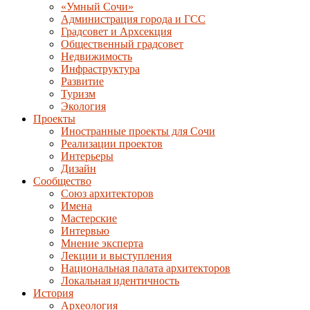
«Умный Сочи»
Администрация города и ГСС
Градсовет и Архсекция
Общественный градсовет
Недвижимость
Инфраструктура
Развитие
Туризм
Экология
Проекты
Иностранные проекты для Сочи
Реализации проектов
Интерьеры
Дизайн
Сообщество
Союз архитекторов
Имена
Мастерские
Интервью
Мнение эксперта
Лекции и выступления
Национальная палата архитекторов
Локальная идентичность
История
Археология