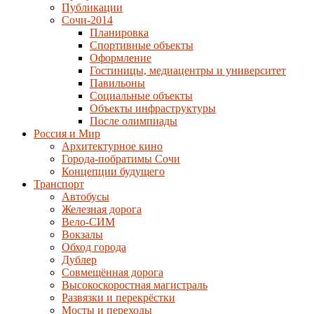
Публикации
Сочи-2014
Планировка
Спортивные объекты
Оформление
Гостиницы, медиацентры и университет
Павильоны
Социальные объекты
Объекты инфраструктуры
После олимпиады
Россия и Мир
Архитектурное кино
Города-побратимы Сочи
Концепции будущего
Транспорт
Автобусы
Железная дорога
Вело-СИМ
Вокзалы
Обход города
Дублер
Совмещённая дорога
Высокоскоростная магистраль
Развязки и перекрёстки
Мосты и переходы