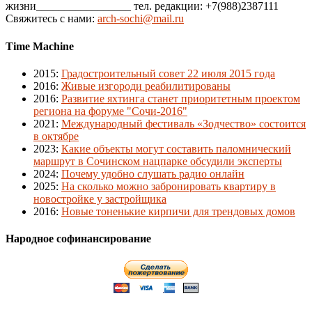
жизни_________________ тел. редакции: +7(988)2387111
Свяжитесь с нами:
arch-sochi@mail.ru
Time Machine
2015
:
Градостроительный совет 22 июля 2015 года
2016
:
Живые изгороди реабилитированы
2016
:
Развитие яхтинга станет приоритетным проектом
региона на форуме "Сочи-2016"
2021
:
Международный фестиваль «Зодчество» состоится
в октябре
2023
:
Какие объекты могут составить паломнический
маршрут в Сочинском нацпарке обсудили эксперты
2024
:
Почему удобно слушать радио онлайн
2025
:
На сколько можно забронировать квартиру в
новостройке у застройщика
2016
:
Новые тоненькие кирпичи для трендовых домов
Народное софинансирование