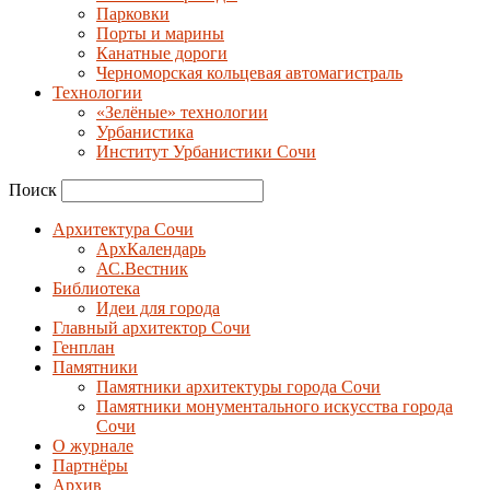
Парковки
Порты и марины
Канатные дороги
Черноморская кольцевая автомагистраль
Технологии
«Зелёные» технологии
Урбанистика
Институт Урбанистики Сочи
Поиск
Архитектура Сочи
АрхКалендарь
АС.Вестник
Библиотека
Идеи для города
Главный архитектор Сочи
Генплан
Памятники
Памятники архитектуры города Сочи
Памятники монументального искусства города
Сочи
О журнале
Партнёры
Архив