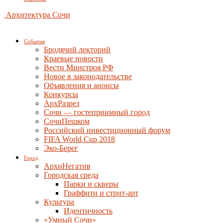
Архитектура Сочи
События
Бродячий лекторий
Краевые новости
Вести Минстроя РФ
Новое в законодательстве
Объявления и анонсы
Конкурсы
АрхРазрез
Сочи — гостеприимный город
СочиПешком
Российский инвестиционный форум
FIFA World Cup 2018
Эко-Берег
Город
АрхиНегатив
Городская среда
Парки и скверы
Граффити и стрит-арт
Культура
Идентичность
«Умный Сочи»