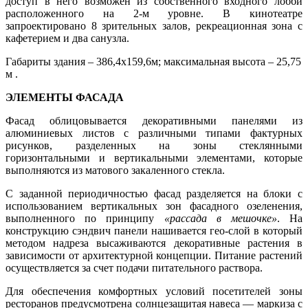
доступ в него возможен из собственного входного лобби
расположенного на 2-м уровне. В кинотеатре
запроектировано 8 зрительных залов, рекреационная зона с
кафетерием и два санузла.
Габариты здания – 386,4х159,6м; максимальная высота – 25,75
м .
ЭЛЕМЕНТЫ ФАСАДА
Фасад облицовывается декоративными панелями из
алюминиевых листов с различными типами фактурных
рисунков, разделенных на зоны стеклянными
горизонтальными и вертикальными элементами, которые
выполняются из матового закаленного стекла.
С заданной периодичностью фасад разделяется на блоки с
использованием вертикальных зон фасадного озеленения,
выполненного по принципу
«рассада в мешочке»
. На
конструкцию сэндвич панели нашивается гео-слой в который
методом надреза высаживаются декоративные растения в
зависимости от архитектурной концепции. Питание растений
осуществляется за счет подачи питательного раствора.
Для обеспечения комфортных условий посетителей зоны
ресторанов предусмотрена солнцезащитая навеса — маркиза с