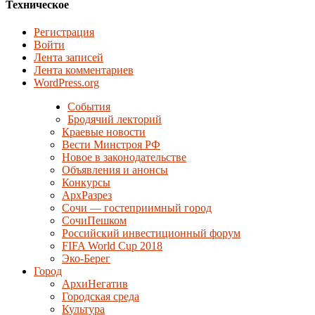
Техническое
Регистрация
Войти
Лента записей
Лента комментариев
WordPress.org
События
Бродячий лекторий
Краевые новости
Вести Минстроя РФ
Новое в законодательстве
Объявления и анонсы
Конкурсы
АрхРазрез
Сочи — гостеприимный город
СочиПешком
Российский инвестиционный форум
FIFA World Cup 2018
Эко-Берег
Город
АрхиНегатив
Городская среда
Культура