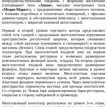
непродовольственными товарами, с якорными магазинами
(гипермаркет типа
«Ашан»
, магазин электроники типа
«Медиа-Маркт»
), с предприятиями общественного питания,
с блоками подсобных и технических помещений, с офисами
администрации и обслуживания комплекса, с многозальным
кинотеатром, с закрытой наземной автостоянкой.
Первый и второй уровни торгового центра представляют
собой сеть галерей с продольным многосветным атриумным
пространством достаточной ширины, которые связывают
между собой крупные (универмаги и гипермаркет) и мелкие
магазины (бутики). Связь этажей предусмотрена посредством
эскалаторов. При многосветной входной зоне на первом
этаже расположены рестораны и возможно размещение
развлекательных функций (каток, эстрада). На втором уровне
многосветной входной зоны предусмотрено размещение
фудкорта. Крупные и некоторые мелкие магазины в уровне
второго этажа имеют мезонин. Многосветная торговая
галерея перекрыта вытянутым вдоль всей длины галереи
зенитным фонарем переменного сечения. Через многосветное
пространство перекинуты мостики для прохода посетителей.
Со стороны ул. Новая Заря запроектированы бары-рестораны,
открытые в сторону набережной и променада.
Многозальный кинотеатр расположен на уровне 3-го этажа,