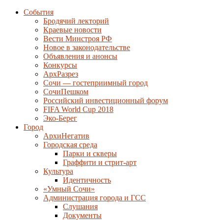
События
Бродячий лекторий
Краевые новости
Вести Минстроя РФ
Новое в законодательстве
Объявления и анонсы
Конкурсы
АрхРазрез
Сочи — гостеприимный город
СочиПешком
Российский инвестиционный форум
FIFA World Cup 2018
Эко-Берег
Город
АрхиНегатив
Городская среда
Парки и скверы
Граффити и стрит-арт
Культура
Идентичность
«Умный Сочи»
Администрация города и ГСС
Слушания
Документы