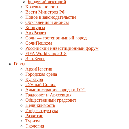
Бродячий лекторий
Краевые новости
Вести Минстроя РФ
Новое в законодательстве
Объявления и анонсы
Конкурсы
АрхРазрез
Сочи — гостеприимный город
СочиПешком
Российский инвестиционный форум
FIFA World Cup 2018
Эко-Берег
Город
АрхиНегатив
Городская среда
Культура
«Умный Сочи»
Администрация города и ГСС
Градсовет и Архсекция
Общественный градсовет
Недвижимость
Инфраструктура
Развитие
Туризм
Экология