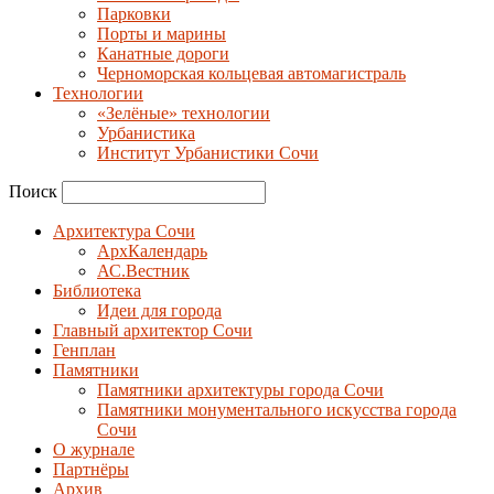
Парковки
Порты и марины
Канатные дороги
Черноморская кольцевая автомагистраль
Технологии
«Зелёные» технологии
Урбанистика
Институт Урбанистики Сочи
Поиск
Архитектура Сочи
АрхКалендарь
АС.Вестник
Библиотека
Идеи для города
Главный архитектор Сочи
Генплан
Памятники
Памятники архитектуры города Сочи
Памятники монументального искусства города
Сочи
О журнале
Партнёры
Архив