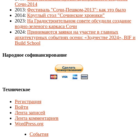
Сочи-2014
2013
:
Фестиваль "Сочи-Пешком-2013": как это было
2014
:
Круглый стол "Сочинские хроники"
2023
:
На Градостроительном совете обсудили создание
водно-зеленого каркаса Сочи
2024
:
Принимаются заявки на участие в главных
архитектурных событиях осени: «Зодчестве 2024», BIF и
Build School
Народное софинансирование
Техническое
Регистрация
Войти
Лента записей
Лента комментариев
WordPress.org
События