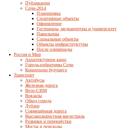
Публикации
Сочи-2014
Планировка
Спортивные объекты
Оформление
Гостиницы, медиацентры и университет
Павильоны
Социальные объекты
Объекты инфраструктуры
После олимпиады
Россия и Мир
Архитектурное кино
Города-побратимы Сочи
Концепции будущего
Транспорт
Автобусы
Железная дорога
Вело-СИМ
Вокзалы
Обход города
Дублер
Совмещённая дорога
Высокоскоростная магистраль
Развязки и перекрёстки
Мосты и переходы