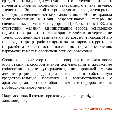
градостроительную документацию. Но в течении 10 лет с
момента принятия последнего генерального плана звучало:
«денег нет». Зона жилой застройки увеличилась, а теперь нет
мест для размещения детских садов и школ. Новые правила
землепользования в Сочи разрабатывают теперь не
специалисты, а «жители курорта». Проблема не в ПЗЗ, а в
отсутствии желания администрации города комплексно
подходить к развитию территории с учётом интересов не
только собственников земельных участков, но и города. И это
происходит при разработке проектов планировок территории
с расчётом численности населения, норм озеленения,
парковочных мест и обеспеченности соцобъектами.
Сочинские архитекторы не раз говорили о необходимости
этой стадии градостроительной документации и жёстком её
соблюдении после утверждения, но прошлый состав
администрации города предпочитал вести собственную
градостроительную политику, а взаимоотношения с
архитекторами свести к обвинениям и игнорированию их
профессионального мнения.
Надеемся новый состав городских управленцев будет
дальновиднее.
«Архитектура Сочи»