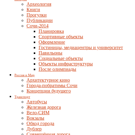
Археология
Книги
Прогулки
Публикации
Сочи-2014
Планировка
Спортивные объекты
Оформление
Гостиницы, медиацентры и университет
Павильоны
Социальные объекты
Объекты инфраструктуры
После олимпиады
Россия и Мир
Архитектурное кино
Города-побратимы Сочи
Концепции будущего
Транспорт
Автобусы
Железная дорога
Вело-СИМ
Вокзалы
Обход города
Дублер
Совмещённая дорога