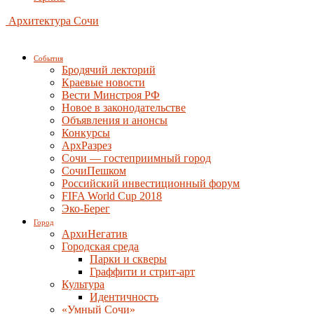
Архитектура Сочи
События
Бродячий лекторий
Краевые новости
Вести Минстроя РФ
Новое в законодательстве
Объявления и анонсы
Конкурсы
АрхРазрез
Сочи — гостеприимный город
СочиПешком
Российский инвестиционный форум
FIFA World Cup 2018
Эко-Берег
Город
АрхиНегатив
Городская среда
Парки и скверы
Граффити и стрит-арт
Культура
Идентичность
«Умный Сочи»