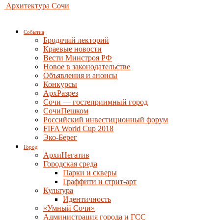
Архитектура Сочи
События
Бродячий лекторий
Краевые новости
Вести Минстроя РФ
Новое в законодательстве
Объявления и анонсы
Конкурсы
АрхРазрез
Сочи — гостеприимный город
СочиПешком
Российский инвестиционный форум
FIFA World Cup 2018
Эко-Берег
Город
АрхиНегатив
Городская среда
Парки и скверы
Граффити и стрит-арт
Культура
Идентичность
«Умный Сочи»
Администрация города и ГСС