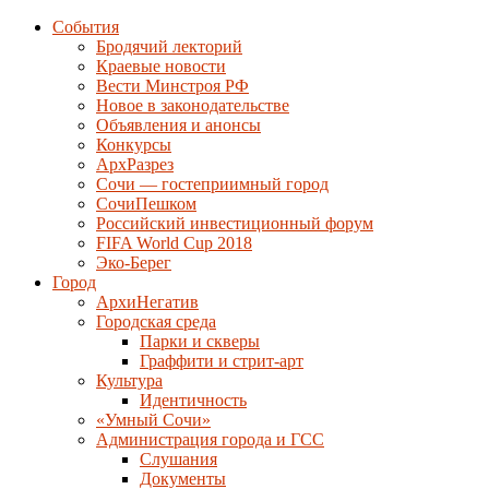
События
Бродячий лекторий
Краевые новости
Вести Минстроя РФ
Новое в законодательстве
Объявления и анонсы
Конкурсы
АрхРазрез
Сочи — гостеприимный город
СочиПешком
Российский инвестиционный форум
FIFA World Cup 2018
Эко-Берег
Город
АрхиНегатив
Городская среда
Парки и скверы
Граффити и стрит-арт
Культура
Идентичность
«Умный Сочи»
Администрация города и ГСС
Слушания
Документы