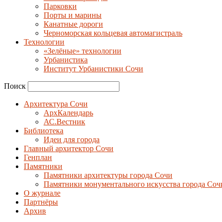
Парковки
Порты и марины
Канатные дороги
Черноморская кольцевая автомагистраль
Технологии
«Зелёные» технологии
Урбанистика
Институт Урбанистики Сочи
Поиск
Архитектура Сочи
АрхКалендарь
АС.Вестник
Библиотека
Идеи для города
Главный архитектор Сочи
Генплан
Памятники
Памятники архитектуры города Сочи
Памятники монументального искусства города Соч
О журнале
Партнёры
Архив