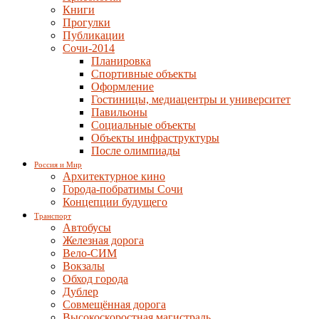
Книги
Прогулки
Публикации
Сочи-2014
Планировка
Спортивные объекты
Оформление
Гостиницы, медиацентры и университет
Павильоны
Социальные объекты
Объекты инфраструктуры
После олимпиады
Россия и Мир
Архитектурное кино
Города-побратимы Сочи
Концепции будущего
Транспорт
Автобусы
Железная дорога
Вело-СИМ
Вокзалы
Обход города
Дублер
Совмещённая дорога
Высокоскоростная магистраль