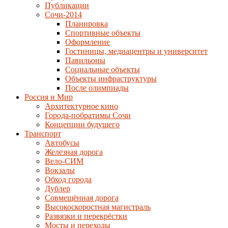
Публикации
Сочи-2014
Планировка
Спортивные объекты
Оформление
Гостиницы, медиацентры и университет
Павильоны
Социальные объекты
Объекты инфраструктуры
После олимпиады
Россия и Мир
Архитектурное кино
Города-побратимы Сочи
Концепции будущего
Транспорт
Автобусы
Железная дорога
Вело-СИМ
Вокзалы
Обход города
Дублер
Совмещённая дорога
Высокоскоростная магистраль
Развязки и перекрёстки
Мосты и переходы