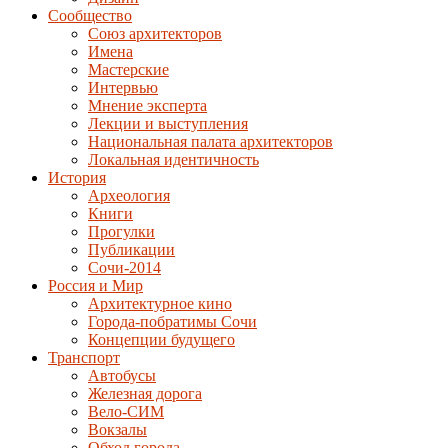
Сообщество
Союз архитекторов
Имена
Мастерские
Интервью
Мнение эксперта
Лекции и выступления
Национальная палата архитекторов
Локальная идентичность
История
Археология
Книги
Прогулки
Публикации
Сочи-2014
Россия и Мир
Архитектурное кино
Города-побратимы Сочи
Концепции будущего
Транспорт
Автобусы
Железная дорога
Вело-СИМ
Вокзалы
Обход города