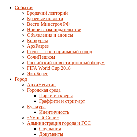
События
Бродячий лекторий
Краевые новости
Вести Минстроя РФ
Новое в законодательстве
Объявления и анонсы
Конкурсы
АрхРазрез
Сочи — гостеприимный город
СочиПешком
Российский инвестиционный форум
FIFA World Cup 2018
Эко-Берег
Город
АрхиНегатив
Городская среда
Парки и скверы
Граффити и стрит-арт
Культура
Идентичность
«Умный Сочи»
Администрация города и ГСС
Слушания
Документы