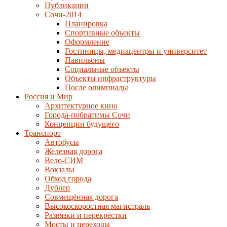
Публикации
Сочи-2014
Планировка
Спортивные объекты
Оформление
Гостиницы, медиацентры и университет
Павильоны
Социальные объекты
Объекты инфраструктуры
После олимпиады
Россия и Мир
Архитектурное кино
Города-побратимы Сочи
Концепции будущего
Транспорт
Автобусы
Железная дорога
Вело-СИМ
Вокзалы
Обход города
Дублер
Совмещённая дорога
Высокоскоростная магистраль
Развязки и перекрёстки
Мосты и переходы