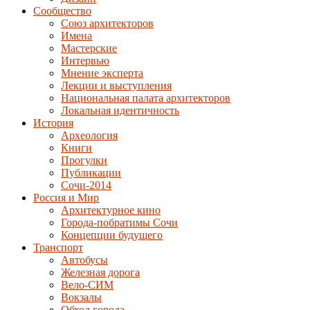
Сообщество
Союз архитекторов
Имена
Мастерские
Интервью
Мнение эксперта
Лекции и выступления
Национальная палата архитекторов
Локальная идентичность
История
Археология
Книги
Прогулки
Публикации
Сочи-2014
Россия и Мир
Архитектурное кино
Города-побратимы Сочи
Концепции будущего
Транспорт
Автобусы
Железная дорога
Вело-СИМ
Вокзалы
Обход города