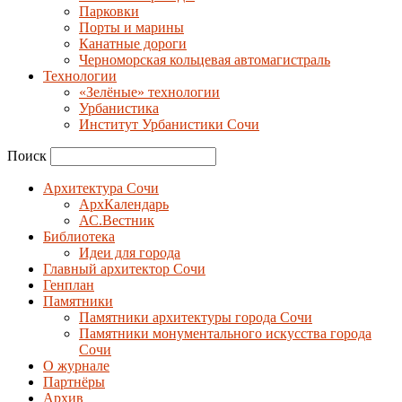
Парковки
Порты и марины
Канатные дороги
Черноморская кольцевая автомагистраль
Технологии
«Зелёные» технологии
Урбанистика
Институт Урбанистики Сочи
Поиск
Архитектура Сочи
АрхКалендарь
АС.Вестник
Библиотека
Идеи для города
Главный архитектор Сочи
Генплан
Памятники
Памятники архитектуры города Сочи
Памятники монументального искусства города
Сочи
О журнале
Партнёры
Архив