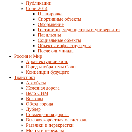
Публикации
Сочи-2014
Планировка
Спортивные объекты
Оформление
Гостиницы, медиацентры и университет
Павильоны
Социальные объекты
Объекты инфраструктуры
После олимпиады
Россия и Мир
Архитектурное кино
Города-побратимы Сочи
Концепции будущего
Транспорт
Автобусы
Железная дорога
Вело-СИМ
Вокзалы
Обход города
Дублер
Совмещённая дорога
Высокоскоростная магистраль
Развязки и перекрёстки
Мосты и переходы