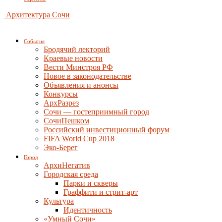
Архитектура Сочи
События
Бродячий лекторий
Краевые новости
Вести Минстроя РФ
Новое в законодательстве
Объявления и анонсы
Конкурсы
АрхРазрез
Сочи — гостеприимный город
СочиПешком
Российский инвестиционный форум
FIFA World Cup 2018
Эко-Берег
Город
АрхиНегатив
Городская среда
Парки и скверы
Граффити и стрит-арт
Культура
Идентичность
«Умный Сочи»