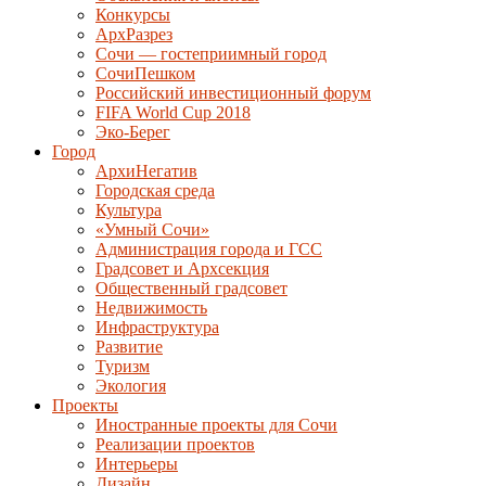
Конкурсы
АрхРазрез
Сочи — гостеприимный город
СочиПешком
Российский инвестиционный форум
FIFA World Cup 2018
Эко-Берег
Город
АрхиНегатив
Городская среда
Культура
«Умный Сочи»
Администрация города и ГСС
Градсовет и Архсекция
Общественный градсовет
Недвижимость
Инфраструктура
Развитие
Туризм
Экология
Проекты
Иностранные проекты для Сочи
Реализации проектов
Интерьеры
Дизайн