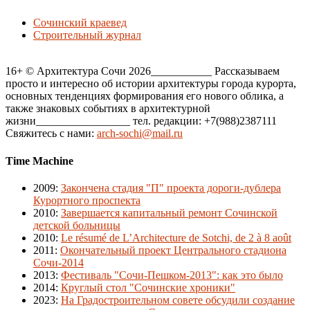
Сочинский краевед
Строительный журнал
16+ © Архитектура Сочи 2026___________ Рассказываем
просто и интересно об истории архитектуры города курорта,
основных тенденциях формирования его нового облика, а
также знаковых событиях в архитектурной
жизни_________________ тел. редакции: +7(988)2387111
Свяжитесь с нами:
arch-sochi@mail.ru
Time Machine
2009
:
Закончена стадия "П" проекта дороги-дублера
Курортного проспекта
2010
:
Завершается капитальный ремонт Сочинской
детской больницы
2010
:
Le résumé de L’Architecture de Sotchi, de 2 à 8 août
2011
:
Окончательный проект Центрального стадиона
Сочи-2014
2013
:
Фестиваль "Сочи-Пешком-2013": как это было
2014
:
Круглый стол "Сочинские хроники"
2023
:
На Градостроительном совете обсудили создание