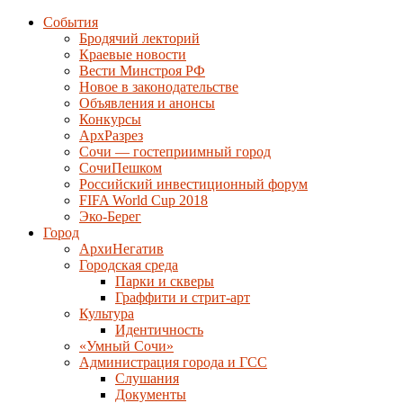
События
Бродячий лекторий
Краевые новости
Вести Минстроя РФ
Новое в законодательстве
Объявления и анонсы
Конкурсы
АрхРазрез
Сочи — гостеприимный город
СочиПешком
Российский инвестиционный форум
FIFA World Cup 2018
Эко-Берег
Город
АрхиНегатив
Городская среда
Парки и скверы
Граффити и стрит-арт
Культура
Идентичность
«Умный Сочи»
Администрация города и ГСС
Слушания
Документы