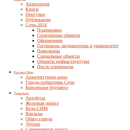
Археология
Книги
Прогулки
Публикации
Сочи-2014
Планировка
Спортивные объекты
Оформление
Гостиницы, медиацентры и университет
Павильоны
Социальные объекты
Объекты инфраструктуры
После олимпиады
Россия и Мир
Архитектурное кино
Города-побратимы Сочи
Концепции будущего
Транспорт
Автобусы
Железная дорога
Вело-СИМ
Вокзалы
Обход города
Дублер
Совмещённая дорога