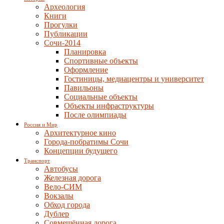
Археология
Книги
Прогулки
Публикации
Сочи-2014
Планировка
Спортивные объекты
Оформление
Гостиницы, медиацентры и университет
Павильоны
Социальные объекты
Объекты инфраструктуры
После олимпиады
Россия и Мир
Архитектурное кино
Города-побратимы Сочи
Концепции будущего
Транспорт
Автобусы
Железная дорога
Вело-СИМ
Вокзалы
Обход города
Дублер
Совмещённая дорога