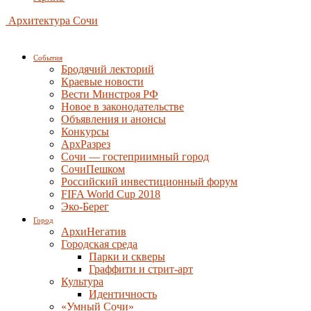
Архитектура Сочи
События
Бродячий лекторий
Краевые новости
Вести Минстроя РФ
Новое в законодательстве
Объявления и анонсы
Конкурсы
АрхРазрез
Сочи — гостеприимный город
СочиПешком
Российский инвестиционный форум
FIFA World Cup 2018
Эко-Берег
Город
АрхиНегатив
Городская среда
Парки и скверы
Граффити и стрит-арт
Культура
Идентичность
«Умный Сочи»