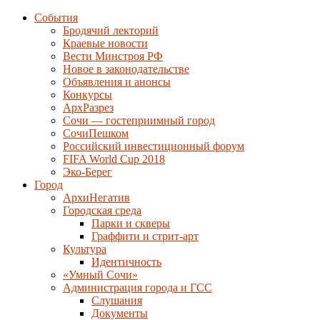
События
Бродячий лекторий
Краевые новости
Вести Минстроя РФ
Новое в законодательстве
Объявления и анонсы
Конкурсы
АрхРазрез
Сочи — гостеприимный город
СочиПешком
Российский инвестиционный форум
FIFA World Cup 2018
Эко-Берег
Город
АрхиНегатив
Городская среда
Парки и скверы
Граффити и стрит-арт
Культура
Идентичность
«Умный Сочи»
Администрация города и ГСС
Слушания
Документы