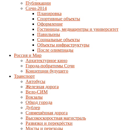
Публикации
Сочи-2014
Планировка
Спортивные объекты
Оформление
Гостиницы, медиацентры и университет
Павильоны
Социальные объекты
Объекты инфраструктуры
После олимпиады
Россия и Мир
Архитектурное кино
Города-побратимы Сочи
Концепции будущего
Транспорт
Автобусы
Железная дорога
Вело-СИМ
Вокзалы
Обход города
Дублер
Совмещённая дорога
Высокоскоростная магистраль
Развязки и перекрёстки
Мосты и переходы