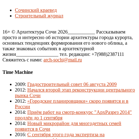
Сочинский краевед
Строительный журнал
16+ © Архитектура Сочи 2026___________ Рассказываем
просто и интересно об истории архитектуры города курорта,
основных тенденциях формирования его нового облика, а
также знаковых событиях в архитектурной
жизни_________________ тел. редакции: +7(988)2387111
Свяжитесь с нами:
arch-sochi@mail.ru
Time Machine
2009
:
Градостроительный совет 06 августа 2009
2012
:
Начался второй этап реконструкции центрального
рынка Сочи
2012
:
«Городские планировщики» скоро появятся и в
России
2014
:
Приём работ на смотр-конкурс "АрхРазрез 2014"
продлён до 1 сентября
2014
:
Новый микрорайон для многодетных семей
появится в Сочи
2016
:
С сентября этого года экспертиза на