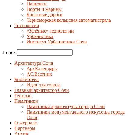
Парковки
Порты и марины
Канатные дороги
Черноморская кольцевая автомагистраль
Технологии
«Зелёные» технологии
Урбанистика
Институт Урбанистики Сочи
Поиск
Архитектура Сочи
АрхКалендарь
АС.Вестник
Библиотека
Идеи для города
Главный архитектор Сочи
Генплан
Памятники
Памятники архитектуры города Сочи
Памятники монументального искусства города
Сочи
О журнале
Партнёры
Архив