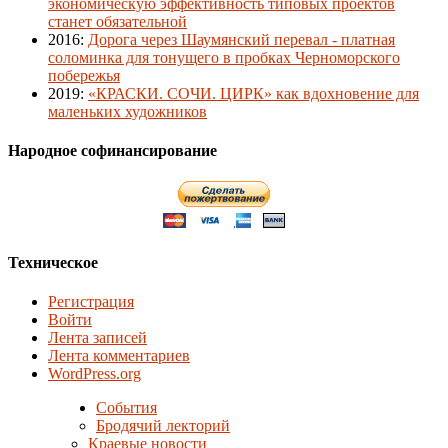
экономическую эффективность типовых проектов
станет обязательной
2016
:
Дорога через Шаумянский перевал - платная
соломинка для тонущего в пробках Черноморского
побережья
2019
:
«КРАСКИ. СОЧИ. ЦИРК» как вдохновение для
маленьких художников
Народное софинансирование
Техническое
Регистрация
Войти
Лента записей
Лента комментариев
WordPress.org
События
Бродячий лекторий
Краевые новости