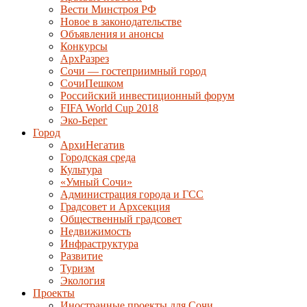
Вести Минстроя РФ
Новое в законодательстве
Объявления и анонсы
Конкурсы
АрхРазрез
Сочи — гостеприимный город
СочиПешком
Российский инвестиционный форум
FIFA World Cup 2018
Эко-Берег
Город
АрхиНегатив
Городская среда
Культура
«Умный Сочи»
Администрация города и ГСС
Градсовет и Архсекция
Общественный градсовет
Недвижимость
Инфраструктура
Развитие
Туризм
Экология
Проекты
Иностранные проекты для Сочи