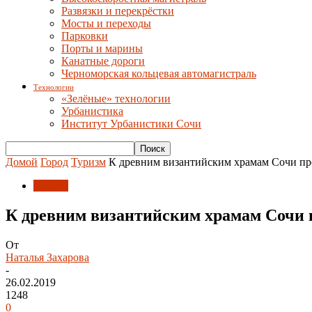
Развязки и перекрёстки
Мосты и переходы
Парковки
Порты и марины
Канатные дороги
Черноморская кольцевая автомагистраль
Технологии
«Зелёные» технологии
Урбанистика
Институт Урбанистики Сочи
Домой
Город
Туризм
К древним византийским храмам Сочи п
Туризм
К древним византийским храмам Сочи
От
Наталья Захарова
-
26.02.2019
1248
0