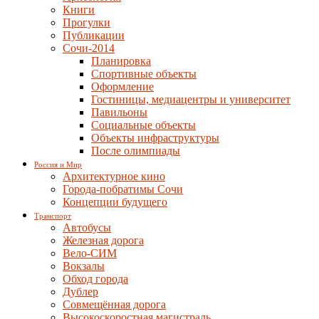
Книги
Прогулки
Публикации
Сочи-2014
Планировка
Спортивные объекты
Оформление
Гостиницы, медиацентры и университет
Павильоны
Социальные объекты
Объекты инфраструктуры
После олимпиады
Россия и Мир
Архитектурное кино
Города-побратимы Сочи
Концепции будущего
Транспорт
Автобусы
Железная дорога
Вело-СИМ
Вокзалы
Обход города
Дублер
Совмещённая дорога
Высокоскоростная магистраль