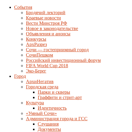
События
Бродячий лекторий
Краевые новости
Вести Минстроя РФ
Новое в законодательстве
Объявления и анонсы
Конкурсы
АрхРазрез
Сочи — гостеприимный город
СочиПешком
Российский инвестиционный форум
FIFA World Cup 2018
Эко-Берег
Город
АрхиНегатив
Городская среда
Парки и скверы
Граффити и стрит-арт
Культура
Идентичность
«Умный Сочи»
Администрация города и ГСС
Слушания
Документы