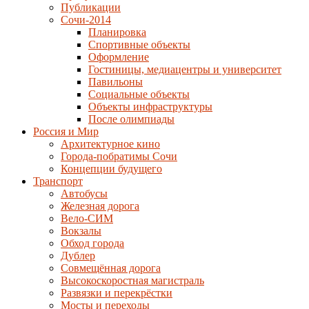
Публикации
Сочи-2014
Планировка
Спортивные объекты
Оформление
Гостиницы, медиацентры и университет
Павильоны
Социальные объекты
Объекты инфраструктуры
После олимпиады
Россия и Мир
Архитектурное кино
Города-побратимы Сочи
Концепции будущего
Транспорт
Автобусы
Железная дорога
Вело-СИМ
Вокзалы
Обход города
Дублер
Совмещённая дорога
Высокоскоростная магистраль
Развязки и перекрёстки
Мосты и переходы