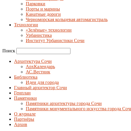
Парковки
Порты и марины
Канатные дороги
Черноморская кольцевая автомагистраль
Технологии
«Зелёные» технологии
Урбанистика
Институт Урбанистики Сочи
Поиск
Архитектура Сочи
АрхКалендарь
АС.Вестник
Библиотека
Идеи для города
Главный архитектор Сочи
Генплан
Памятники
Памятники архитектуры города Сочи
Памятники монументального искусства города Соч
О журнале
Партнёры
Архив