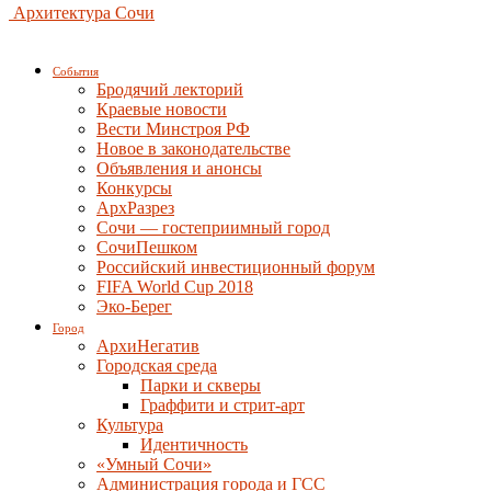
Архитектура Сочи
События
Бродячий лекторий
Краевые новости
Вести Минстроя РФ
Новое в законодательстве
Объявления и анонсы
Конкурсы
АрхРазрез
Сочи — гостеприимный город
СочиПешком
Российский инвестиционный форум
FIFA World Cup 2018
Эко-Берег
Город
АрхиНегатив
Городская среда
Парки и скверы
Граффити и стрит-арт
Культура
Идентичность
«Умный Сочи»
Администрация города и ГСС