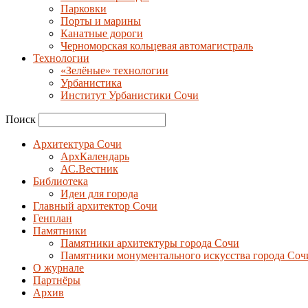
Парковки
Порты и марины
Канатные дороги
Черноморская кольцевая автомагистраль
Технологии
«Зелёные» технологии
Урбанистика
Институт Урбанистики Сочи
Поиск
Архитектура Сочи
АрхКалендарь
АС.Вестник
Библиотека
Идеи для города
Главный архитектор Сочи
Генплан
Памятники
Памятники архитектуры города Сочи
Памятники монументального искусства города Соч
О журнале
Партнёры
Архив