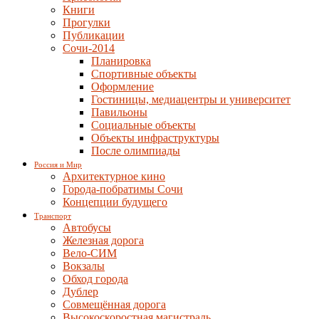
Книги
Прогулки
Публикации
Сочи-2014
Планировка
Спортивные объекты
Оформление
Гостиницы, медиацентры и университет
Павильоны
Социальные объекты
Объекты инфраструктуры
После олимпиады
Россия и Мир
Архитектурное кино
Города-побратимы Сочи
Концепции будущего
Транспорт
Автобусы
Железная дорога
Вело-СИМ
Вокзалы
Обход города
Дублер
Совмещённая дорога
Высокоскоростная магистраль