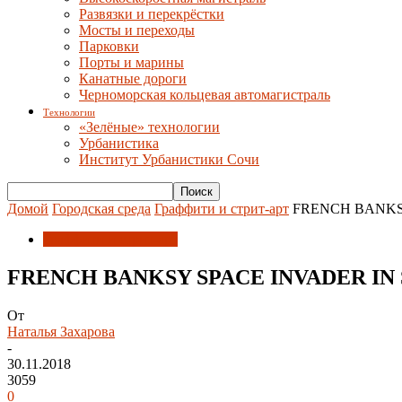
Развязки и перекрёстки
Мосты и переходы
Парковки
Порты и марины
Канатные дороги
Черноморская кольцевая автомагистраль
Технологии
«Зелёные» технологии
Урбанистика
Институт Урбанистики Сочи
Домой
Городская среда
Граффити и стрит-арт
FRENCH BANKS
Граффити и стрит-арт
FRENCH BANKSY SPACE INVADER IN
От
Наталья Захарова
-
30.11.2018
3059
0