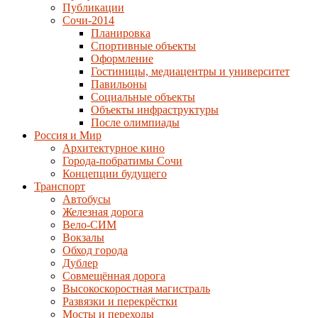
Публикации
Сочи-2014
Планировка
Спортивные объекты
Оформление
Гостиницы, медиацентры и университет
Павильоны
Социальные объекты
Объекты инфраструктуры
После олимпиады
Россия и Мир
Архитектурное кино
Города-побратимы Сочи
Концепции будущего
Транспорт
Автобусы
Железная дорога
Вело-СИМ
Вокзалы
Обход города
Дублер
Совмещённая дорога
Высокоскоростная магистраль
Развязки и перекрёстки
Мосты и переходы