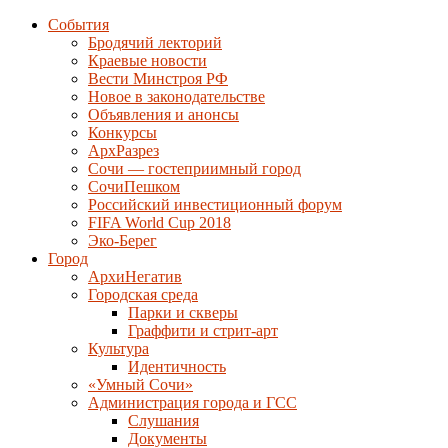
События
Бродячий лекторий
Краевые новости
Вести Минстроя РФ
Новое в законодательстве
Объявления и анонсы
Конкурсы
АрхРазрез
Сочи — гостеприимный город
СочиПешком
Российский инвестиционный форум
FIFA World Cup 2018
Эко-Берег
Город
АрхиНегатив
Городская среда
Парки и скверы
Граффити и стрит-арт
Культура
Идентичность
«Умный Сочи»
Администрация города и ГСС
Слушания
Документы