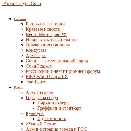
Архитектура Сочи
События
Бродячий лекторий
Краевые новости
Вести Минстроя РФ
Новое в законодательстве
Объявления и анонсы
Конкурсы
АрхРазрез
Сочи — гостеприимный город
СочиПешком
Российский инвестиционный форум
FIFA World Cup 2018
Эко-Берег
Город
АрхиНегатив
Городская среда
Парки и скверы
Граффити и стрит-арт
Культура
Идентичность
«Умный Сочи»
Администрация города и ГСС