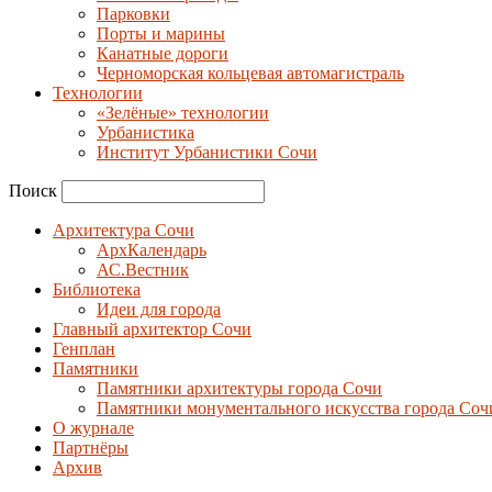
Парковки
Порты и марины
Канатные дороги
Черноморская кольцевая автомагистраль
Технологии
«Зелёные» технологии
Урбанистика
Институт Урбанистики Сочи
Поиск
Архитектура Сочи
АрхКалендарь
АС.Вестник
Библиотека
Идеи для города
Главный архитектор Сочи
Генплан
Памятники
Памятники архитектуры города Сочи
Памятники монументального искусства города Соч
О журнале
Партнёры
Архив