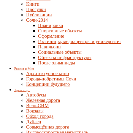
Книги
Прогулки
Публикации
Сочи-2014
Планировка
Спортивные объекты
Оформление
Гостиницы, медиацентры и университет
Павильоны
Социальные объекты
Объекты инфраструктуры
После олимпиады
Россия и Мир
Архитектурное кино
Города-побратимы Сочи
Концепции будущего
Транспорт
Автобусы
Железная дорога
Вело-СИМ
Вокзалы
Обход города
Дублер
Совмещённая дорога
Высокоскоростная магистраль