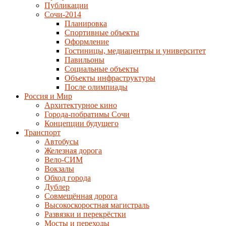
Публикации
Сочи-2014
Планировка
Спортивные объекты
Оформление
Гостиницы, медиацентры и университет
Павильоны
Социальные объекты
Объекты инфраструктуры
После олимпиады
Россия и Мир
Архитектурное кино
Города-побратимы Сочи
Концепции будущего
Транспорт
Автобусы
Железная дорога
Вело-СИМ
Вокзалы
Обход города
Дублер
Совмещённая дорога
Высокоскоростная магистраль
Развязки и перекрёстки
Мосты и переходы