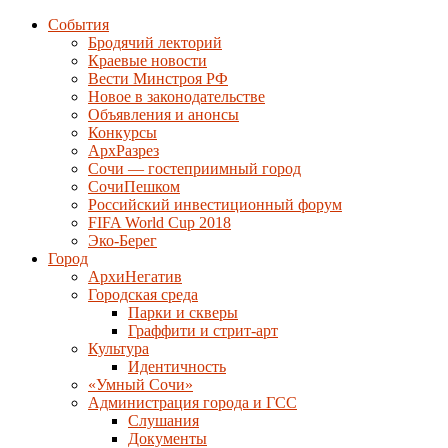
События
Бродячий лекторий
Краевые новости
Вести Минстроя РФ
Новое в законодательстве
Объявления и анонсы
Конкурсы
АрхРазрез
Сочи — гостеприимный город
СочиПешком
Российский инвестиционный форум
FIFA World Cup 2018
Эко-Берег
Город
АрхиНегатив
Городская среда
Парки и скверы
Граффити и стрит-арт
Культура
Идентичность
«Умный Сочи»
Администрация города и ГСС
Слушания
Документы