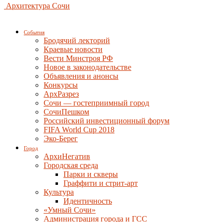
Архитектура Сочи
События
Бродячий лекторий
Краевые новости
Вести Минстроя РФ
Новое в законодательстве
Объявления и анонсы
Конкурсы
АрхРазрез
Сочи — гостеприимный город
СочиПешком
Российский инвестиционный форум
FIFA World Cup 2018
Эко-Берег
Город
АрхиНегатив
Городская среда
Парки и скверы
Граффити и стрит-арт
Культура
Идентичность
«Умный Сочи»
Администрация города и ГСС