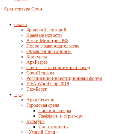
Архитектура Сочи
События
Бродячий лекторий
Краевые новости
Вести Минстроя РФ
Новое в законодательстве
Объявления и анонсы
Конкурсы
АрхРазрез
Сочи — гостеприимный город
СочиПешком
Российский инвестиционный форум
FIFA World Cup 2018
Эко-Берег
Город
АрхиНегатив
Городская среда
Парки и скверы
Граффити и стрит-арт
Культура
Идентичность
«Умный Сочи»