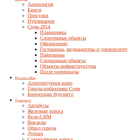
Археология
Книги
Прогулки
Публикации
Сочи-2014
Планировка
Спортивные объекты
Оформление
Гостиницы, медиацентры и университет
Павильоны
Социальные объекты
Объекты инфраструктуры
После олимпиады
Россия и Мир
Архитектурное кино
Города-побратимы Сочи
Концепции будущего
Транспорт
Автобусы
Железная дорога
Вело-СИМ
Вокзалы
Обход города
Дублер
Совмещённая дорога