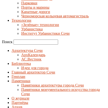
Парковки
Порты и марины
Канатные дороги
Черноморская кольцевая автомагистраль
Технологии
«Зелёные» технологии
Урбанистика
Институт Урбанистики Сочи
Поиск
Архитектура Сочи
АрхКалендарь
АС.Вестник
Библиотека
Идеи для города
Главный архитектор Сочи
Генплан
Памятники
Памятники архитектуры города Сочи
Памятники монументального искусства города
Сочи
О журнале
Партнёры
Архив