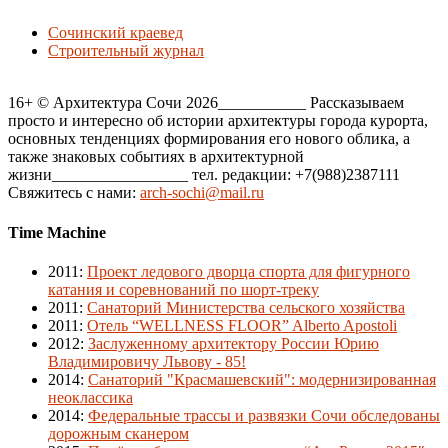
Сочинский краевед
Строительный журнал
16+ © Архитектура Сочи 2026___________ Рассказываем
просто и интересно об истории архитектуры города курорта,
основных тенденциях формирования его нового облика, а
также знаковых событиях в архитектурной
жизни_________________ тел. редакции: +7(988)2387111
Свяжитесь с нами:
arch-sochi@mail.ru
Time Machine
2011
:
Проект ледового дворца спорта для фигурного
катания и соревнований по шорт-треку
2011
:
Санаторий Министерства сельского хозяйства
2011
:
Отель “WELLNESS FLOOR” Alberto Apostoli
2012
:
Заслуженному архитектору России Юрию
Владимировичу Львову - 85!
2014
:
Санаторий "Красмашевский": модернизированная
неоклассика
2014
:
Федеральные трассы и развязки Сочи обследованы
дорожным сканером