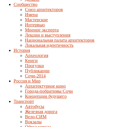
Сообщество
Союз архитекторов
Имена
Мастерские
Интервью
Мнение эксперта
Лекции и выступления
Национальная палата архитекторов
Локальная идентичность
История
Археология
Книги
Прогулки
Публикации
Сочи-2014
Россия и Мир
Архитектурное кино
Города-побратимы Сочи
Концепции будущего
Транспорт
Автобусы
Железная дорога
Вело-СИМ
Вокзалы
Обход города