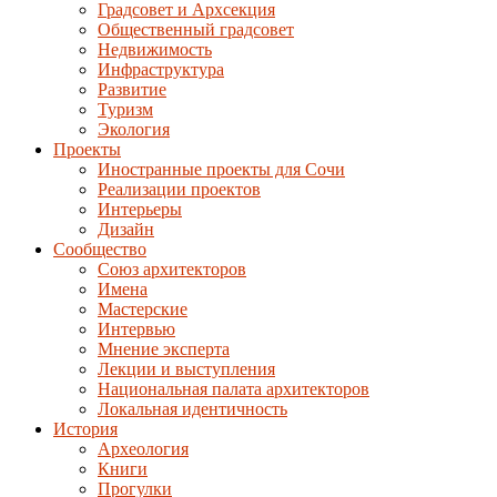
Градсовет и Архсекция
Общественный градсовет
Недвижимость
Инфраструктура
Развитие
Туризм
Экология
Проекты
Иностранные проекты для Сочи
Реализации проектов
Интерьеры
Дизайн
Сообщество
Союз архитекторов
Имена
Мастерские
Интервью
Мнение эксперта
Лекции и выступления
Национальная палата архитекторов
Локальная идентичность
История
Археология
Книги
Прогулки