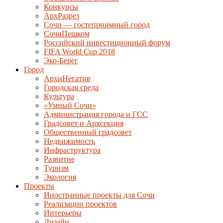
Конкурсы
АрхРазрез
Сочи — гостеприимный город
СочиПешком
Российский инвестиционный форум
FIFA World Cup 2018
Эко-Берег
Город
АрхиНегатив
Городская среда
Культура
«Умный Сочи»
Администрация города и ГСС
Градсовет и Архсекция
Общественный градсовет
Недвижимость
Инфраструктура
Развитие
Туризм
Экология
Проекты
Иностранные проекты для Сочи
Реализации проектов
Интерьеры
Дизайн