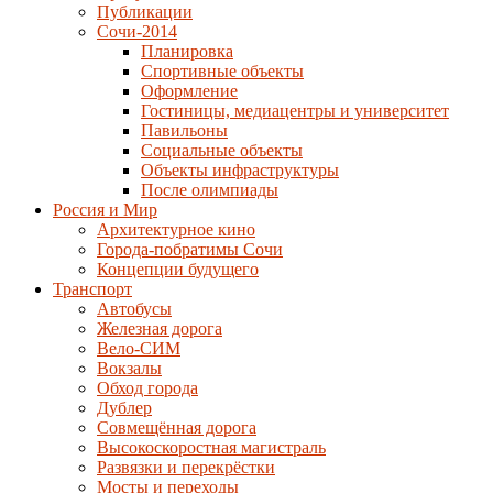
Публикации
Сочи-2014
Планировка
Спортивные объекты
Оформление
Гостиницы, медиацентры и университет
Павильоны
Социальные объекты
Объекты инфраструктуры
После олимпиады
Россия и Мир
Архитектурное кино
Города-побратимы Сочи
Концепции будущего
Транспорт
Автобусы
Железная дорога
Вело-СИМ
Вокзалы
Обход города
Дублер
Совмещённая дорога
Высокоскоростная магистраль
Развязки и перекрёстки
Мосты и переходы