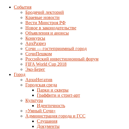
События
Бродячий лекторий
Краевые новости
Вести Минстроя РФ
Новое в законодательстве
Объявления и анонсы
Конкурсы
АрхРазрез
Сочи — гостеприимный город
СочиПешком
Российский инвестиционный форум
FIFA World Cup 2018
Эко-Берег
Город
АрхиНегатив
Городская среда
Парки и скверы
Граффити и стрит-арт
Культура
Идентичность
«Умный Сочи»
Администрация города и ГСС
Слушания
Документы