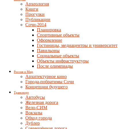
Археология
Книги
Прогулки
Публикации
Сочи-2014
Планировка
Спортивные объекты
Оформление
Гостиницы, медиацентры и университет
Павильоны
Социальные объекты
Объекты инфраструктуры
После олимпиады
Россия и Мир
Архитектурное кино
Города-побратимы Сочи
Концепции будущего
Транспорт
Автобусы
Железная дорога
Вело-СИМ
Вокзалы
Обход города
Дублер
Совмещённая дорога