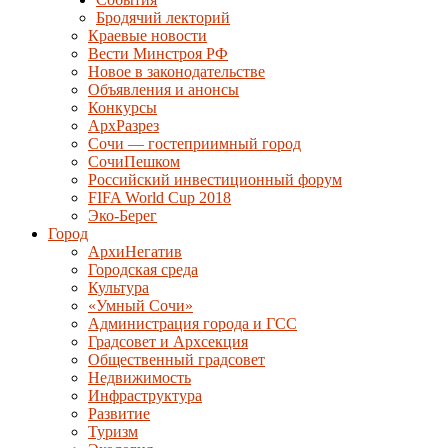
Бродячий лекторий
Краевые новости
Вести Минстроя РФ
Новое в законодательстве
Объявления и анонсы
Конкурсы
АрхРазрез
Сочи — гостеприимный город
СочиПешком
Российский инвестиционный форум
FIFA World Cup 2018
Эко-Берег
Город
АрхиНегатив
Городская среда
Культура
«Умный Сочи»
Администрация города и ГСС
Градсовет и Архсекция
Общественный градсовет
Недвижимость
Инфраструктура
Развитие
Туризм