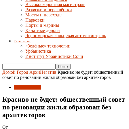
Высокоскоростная магистраль
Развязки и перекрёстки
Мосты и переходы
Парковки
Порты и марины
Канатные дороги
Черноморская кольцевая автомагистраль
Технологии
«Зелёные» технологии
Урбанистика
Институт Урбанистики Сочи
Домой
Город
АрхиНегатив
Красиво не будет: общественный
совет по реновации жилья образован без архитекторов
АрхиНегатив
Красиво не будет: общественный совет
по реновации жилья образован без
архитекторов
От