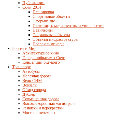
Публикации
Сочи-2014
Планировка
Спортивные объекты
Оформление
Гостиницы, медиацентры и университет
Павильоны
Социальные объекты
Объекты инфраструктуры
После олимпиады
Россия и Мир
Архитектурное кино
Города-побратимы Сочи
Концепции будущего
Транспорт
Автобусы
Железная дорога
Вело-СИМ
Вокзалы
Обход города
Дублер
Совмещённая дорога
Высокоскоростная магистраль
Развязки и перекрёстки
Мосты и переходы