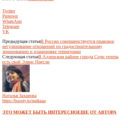
Twitter
Pinterest
WhatsApp
Telegram
VK
Предыдущая статья
В России совершенствуется правовое
регулирование отношений по градостроительному
зонированию и планировке территории
Следующая статья
В Адлерском районе города Сочи теперь
есть свой Элвис Пресли
Наталья Захарова
https://boosty.to/nutkaaa
ЭТО МОЖЕТ БЫТЬ ИНТЕРЕСНО
ЕЩЕ ОТ АВТОРА