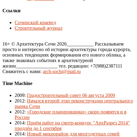
Ссылки
Сочинский краевед
Строительный журнал
16+ © Архитектура Сочи 2026___________ Рассказываем
просто и интересно об истории архитектуры города курорта,
основных тенденциях формирования его нового облика, а
также знаковых событиях в архитектурной
жизни_________________ тел. редакции: +7(988)2387111
Свяжитесь с нами:
arch-sochi@mail.ru
Time Machine
2009
:
Градостроительный совет 06 августа 2009
2012
:
Начался второй этап реконструкции центрального
рынка Сочи
2012
:
«Городские планировщики» скоро появятся и в
России
2014
:
Приём работ на смотр-конкурс "АрхРазрез 2014"
продлён до 1 сентября
2014
:
Новый микрорайон для многодетных семей