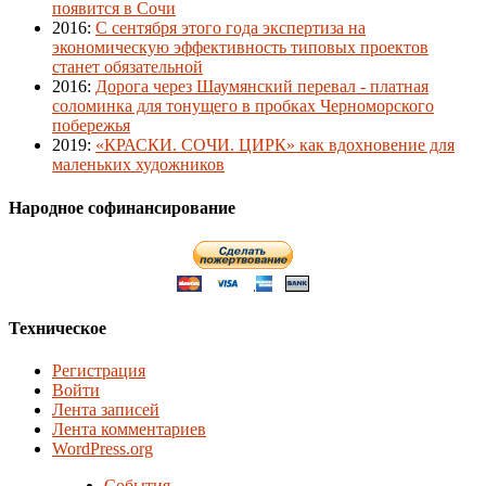
появится в Сочи
2016
:
С сентября этого года экспертиза на
экономическую эффективность типовых проектов
станет обязательной
2016
:
Дорога через Шаумянский перевал - платная
соломинка для тонущего в пробках Черноморского
побережья
2019
:
«КРАСКИ. СОЧИ. ЦИРК» как вдохновение для
маленьких художников
Народное софинансирование
Техническое
Регистрация
Войти
Лента записей
Лента комментариев
WordPress.org
События