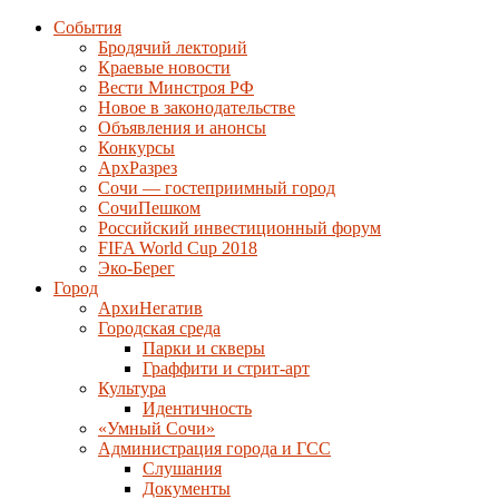
События
Бродячий лекторий
Краевые новости
Вести Минстроя РФ
Новое в законодательстве
Объявления и анонсы
Конкурсы
АрхРазрез
Сочи — гостеприимный город
СочиПешком
Российский инвестиционный форум
FIFA World Cup 2018
Эко-Берег
Город
АрхиНегатив
Городская среда
Парки и скверы
Граффити и стрит-арт
Культура
Идентичность
«Умный Сочи»
Администрация города и ГСС
Слушания
Документы