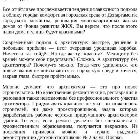
Всё отчётливее прослеживается тенденция завхозного подхода
к облику города: комфортная городская среда от Департамента
городского хозяйства, реновация многоквартирных жилых
домов от Фонда развития ЖКХ. Вы верите, что после этого
наши дома и улицы будут красивыми?
Современный подход к архитектуре: быстрее, дешевле и
побольше прибыли — итог очередная уродливая коробка.
Ничего и так сойдёт. Но где же тут красота? Медицину без
врачей можете себе представить? Сложно. А архитектуру без
архитектора? Почему-то можно. Тогда чего удивляться, что
новые здания не вписываются в городскую среду и хочется,
закрыв глаза, быстрее пройти мимо.
Многие думают, что архитектура — это про новое
строительство. Но качественная реконструкция, реставрация и
ренования также невозможны без профессионального участия
архитектора. Придумывать красивое не учат ни инженеров-
строителей, ни даже проектировщиков, задача которых
разрабатывать рабочие чертежи придуманного архитектором
здания. То есть, если ремонт делается без специалиста с
художественным образованием, получается некрасиво. Из
последних примеров можно и нужно выделить
реконструкцию детской спортшколы № 2 на ул. Поярко.