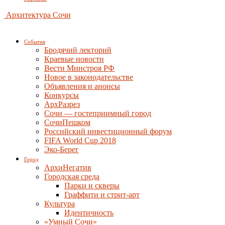
Архитектура Сочи
События
Бродячий лекторий
Краевые новости
Вести Минстроя РФ
Новое в законодательстве
Объявления и анонсы
Конкурсы
АрхРазрез
Сочи — гостеприимный город
СочиПешком
Российский инвестиционный форум
FIFA World Cup 2018
Эко-Берег
Город
АрхиНегатив
Городская среда
Парки и скверы
Граффити и стрит-арт
Культура
Идентичность
«Умный Сочи»