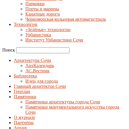
Парковки
Порты и марины
Канатные дороги
Черноморская кольцевая автомагистраль
Технологии
«Зелёные» технологии
Урбанистика
Институт Урбанистики Сочи
Поиск
Архитектура Сочи
АрхКалендарь
АС.Вестник
Библиотека
Идеи для города
Главный архитектор Сочи
Генплан
Памятники
Памятники архитектуры города Сочи
Памятники монументального искусства города
Сочи
О журнале
Партнёры
Архив