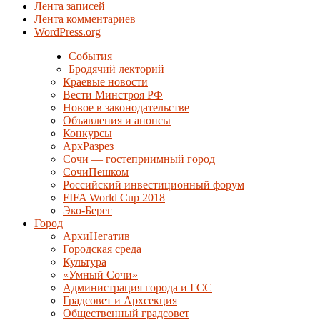
Лента записей
Лента комментариев
WordPress.org
События
Бродячий лекторий
Краевые новости
Вести Минстроя РФ
Новое в законодательстве
Объявления и анонсы
Конкурсы
АрхРазрез
Сочи — гостеприимный город
СочиПешком
Российский инвестиционный форум
FIFA World Cup 2018
Эко-Берег
Город
АрхиНегатив
Городская среда
Культура
«Умный Сочи»
Администрация города и ГСС
Градсовет и Архсекция
Общественный градсовет