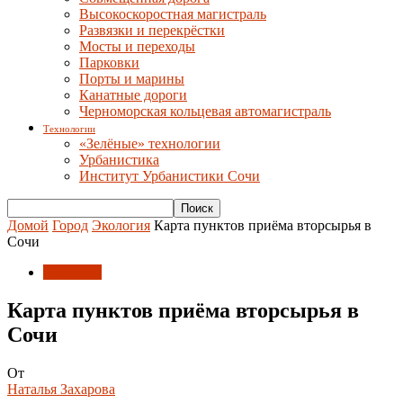
Высокоскоростная магистраль
Развязки и перекрёстки
Мосты и переходы
Парковки
Порты и марины
Канатные дороги
Черноморская кольцевая автомагистраль
Технологии
«Зелёные» технологии
Урбанистика
Институт Урбанистики Сочи
Домой
Город
Экология
Карта пунктов приёма вторсырья в
Сочи
Экология
Карта пунктов приёма вторсырья в
Сочи
От
Наталья Захарова