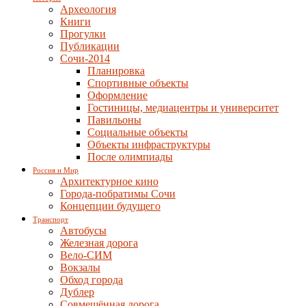
Археология
Книги
Прогулки
Публикации
Сочи-2014
Планировка
Спортивные объекты
Оформление
Гостиницы, медиацентры и университет
Павильоны
Социальные объекты
Объекты инфраструктуры
После олимпиады
Россия и Мир
Архитектурное кино
Города-побратимы Сочи
Концепции будущего
Транспорт
Автобусы
Железная дорога
Вело-СИМ
Вокзалы
Обход города
Дублер
Совмещённая дорога