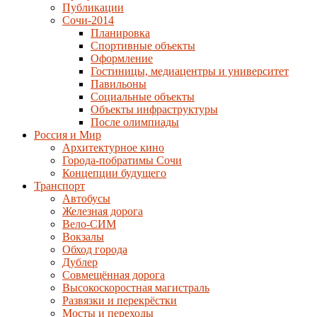
Публикации
Сочи-2014
Планировка
Спортивные объекты
Оформление
Гостиницы, медиацентры и университет
Павильоны
Социальные объекты
Объекты инфраструктуры
После олимпиады
Россия и Мир
Архитектурное кино
Города-побратимы Сочи
Концепции будущего
Транспорт
Автобусы
Железная дорога
Вело-СИМ
Вокзалы
Обход города
Дублер
Совмещённая дорога
Высокоскоростная магистраль
Развязки и перекрёстки
Мосты и переходы