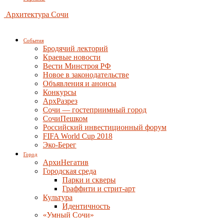
Архитектура Сочи
События
Бродячий лекторий
Краевые новости
Вести Минстроя РФ
Новое в законодательстве
Объявления и анонсы
Конкурсы
АрхРазрез
Сочи — гостеприимный город
СочиПешком
Российский инвестиционный форум
FIFA World Cup 2018
Эко-Берег
Город
АрхиНегатив
Городская среда
Парки и скверы
Граффити и стрит-арт
Культура
Идентичность
«Умный Сочи»