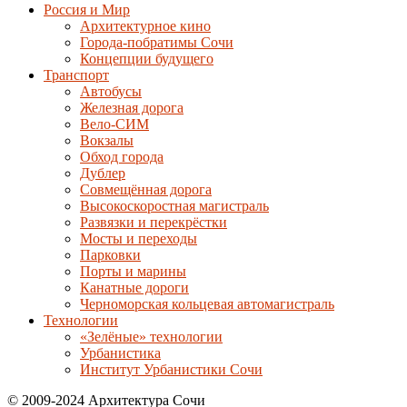
Россия и Мир
Архитектурное кино
Города-побратимы Сочи
Концепции будущего
Транспорт
Автобусы
Железная дорога
Вело-СИМ
Вокзалы
Обход города
Дублер
Совмещённая дорога
Высокоскоростная магистраль
Развязки и перекрёстки
Мосты и переходы
Парковки
Порты и марины
Канатные дороги
Черноморская кольцевая автомагистраль
Технологии
«Зелёные» технологии
Урбанистика
Институт Урбанистики Сочи
© 2009-2024 Архитектура Сочи