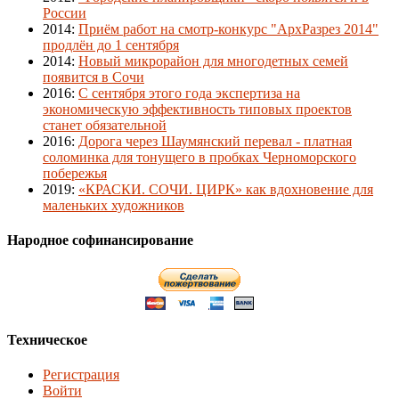
России
2014
:
Приём работ на смотр-конкурс "АрхРазрез 2014"
продлён до 1 сентября
2014
:
Новый микрорайон для многодетных семей
появится в Сочи
2016
:
С сентября этого года экспертиза на
экономическую эффективность типовых проектов
станет обязательной
2016
:
Дорога через Шаумянский перевал - платная
соломинка для тонущего в пробках Черноморского
побережья
2019
:
«КРАСКИ. СОЧИ. ЦИРК» как вдохновение для
маленьких художников
Народное софинансирование
Техническое
Регистрация
Войти