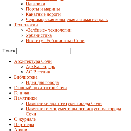
Парковки
Порты и марины
Канатные дороги
Черноморская кольцевая автомагистраль
Технологии
«Зелёные» технологии
Урбанистика
Институт Урбанистики Сочи
Поиск
Архитектура Сочи
АрхКалендарь
АС.Вестник
Библиотека
Идеи для города
Главный архитектор Сочи
Генплан
Памятники
Памятники архитектуры города Сочи
Памятники монументального искусства города
Сочи
О журнале
Партнёры
Архив