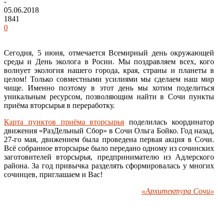
-
05.06.2018
1841
0
Сегодня, 5 июня, отмечается Всемирный день окружающей
среды и День эколога в Росии. Мы поздравляем всех, кого
волнует экология нашего города, края, страны и планеты в
целом! Только совместными усилиями мы сделаем наш мир
чище. Именно поэтому в этот день мы хотим поделиться
уникальным ресурсом, позволяющим найти в Сочи пункты
приёма вторсырья в переработку.
Карта пунктов приёма вторсырья
поделилась координатор
движения «РазДельный Сбор» в Сочи Ольга Бойко. Год назад,
27-го мая, движением была проведена первая акция в Сочи.
Всё собранное вторсырье было передано одному из сочинских
заготовителей вторсырья, предпринимателю из Адлерского
района. За год привычка разделять сформировалась у многих
сочинцев, приглашаем и Вас!
«Архитектура Сочи»