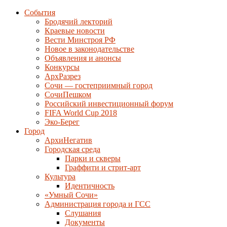
События
Бродячий лекторий
Краевые новости
Вести Минстроя РФ
Новое в законодательстве
Объявления и анонсы
Конкурсы
АрхРазрез
Сочи — гостеприимный город
СочиПешком
Российский инвестиционный форум
FIFA World Cup 2018
Эко-Берег
Город
АрхиНегатив
Городская среда
Парки и скверы
Граффити и стрит-арт
Культура
Идентичность
«Умный Сочи»
Администрация города и ГСС
Слушания
Документы