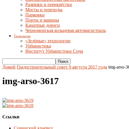
Развязки и перекрёстки
Мосты и переходы
Парковки
Порты и марины
Канатные дороги
Черноморская кольцевая автомагистраль
Технологии
«Зелёные» технологии
Урбанистика
Институт Урбанистики Сочи
Домой
Градостроительный совет 9 августа 2017 года
img-arso-3
img-arso-3617
Ссылки
Сочинский краевед