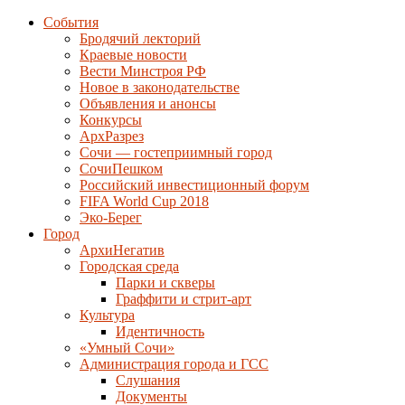
События
Бродячий лекторий
Краевые новости
Вести Минстроя РФ
Новое в законодательстве
Объявления и анонсы
Конкурсы
АрхРазрез
Сочи — гостеприимный город
СочиПешком
Российский инвестиционный форум
FIFA World Cup 2018
Эко-Берег
Город
АрхиНегатив
Городская среда
Парки и скверы
Граффити и стрит-арт
Культура
Идентичность
«Умный Сочи»
Администрация города и ГСС
Слушания
Документы