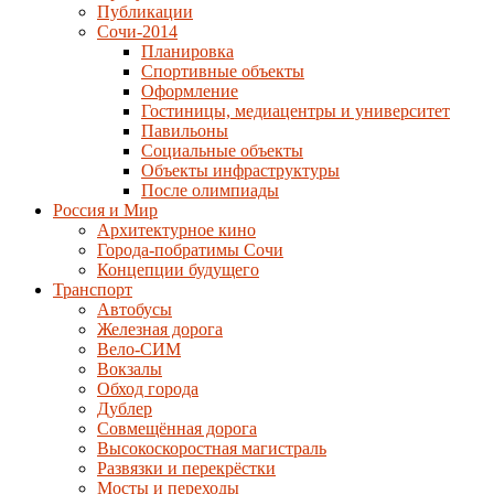
Публикации
Сочи-2014
Планировка
Спортивные объекты
Оформление
Гостиницы, медиацентры и университет
Павильоны
Социальные объекты
Объекты инфраструктуры
После олимпиады
Россия и Мир
Архитектурное кино
Города-побратимы Сочи
Концепции будущего
Транспорт
Автобусы
Железная дорога
Вело-СИМ
Вокзалы
Обход города
Дублер
Совмещённая дорога
Высокоскоростная магистраль
Развязки и перекрёстки
Мосты и переходы