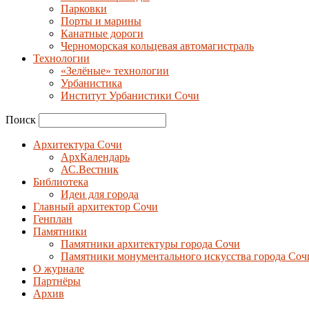
Парковки
Порты и марины
Канатные дороги
Черноморская кольцевая автомагистраль
Технологии
«Зелёные» технологии
Урбанистика
Институт Урбанистики Сочи
Поиск
Архитектура Сочи
АрхКалендарь
АС.Вестник
Библиотека
Идеи для города
Главный архитектор Сочи
Генплан
Памятники
Памятники архитектуры города Сочи
Памятники монументального искусства города Соч
О журнале
Партнёры
Архив