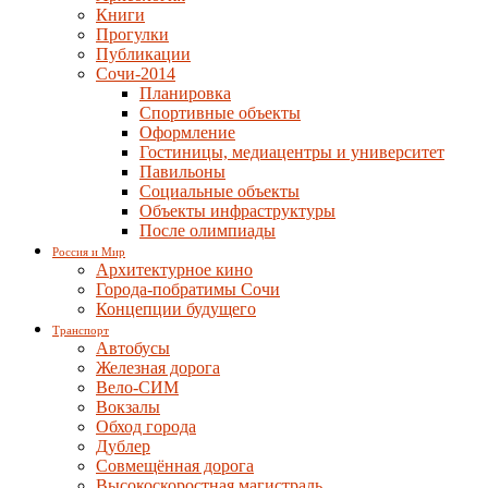
Книги
Прогулки
Публикации
Сочи-2014
Планировка
Спортивные объекты
Оформление
Гостиницы, медиацентры и университет
Павильоны
Социальные объекты
Объекты инфраструктуры
После олимпиады
Россия и Мир
Архитектурное кино
Города-побратимы Сочи
Концепции будущего
Транспорт
Автобусы
Железная дорога
Вело-СИМ
Вокзалы
Обход города
Дублер
Совмещённая дорога
Высокоскоростная магистраль