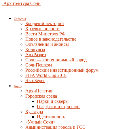
Архитектура Сочи
События
Бродячий лекторий
Краевые новости
Вести Минстроя РФ
Новое в законодательстве
Объявления и анонсы
Конкурсы
АрхРазрез
Сочи — гостеприимный город
СочиПешком
Российский инвестиционный форум
FIFA World Cup 2018
Эко-Берег
Город
АрхиНегатив
Городская среда
Парки и скверы
Граффити и стрит-арт
Культура
Идентичность
«Умный Сочи»
Администрация города и ГСС