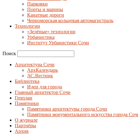
Парковки
Порты и марины
Канатные дороги
Черноморская кольцевая автомагистраль
Технологии
«Зелёные» технологии
Урбанистика
Институт Урбанистики Сочи
Поиск
Архитектура Сочи
АрхКалендарь
АС.Вестник
Библиотека
Идеи для города
Главный архитектор Сочи
Генплан
Памятники
Памятники архитектуры города Сочи
Памятники монументального искусства города Соч
О журнале
Партнёры
Архив