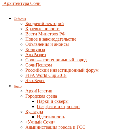
Архитектура Сочи
События
Бродячий лекторий
Краевые новости
Вести Минстроя РФ
Новое в законодательстве
Объявления и анонсы
Конкурсы
АрхРазрез
Сочи — гостеприимный город
СочиПешком
Российский инвестиционный форум
FIFA World Cup 2018
Эко-Берег
Город
АрхиНегатив
Городская среда
Парки и скверы
Граффити и стрит-арт
Культура
Идентичность
«Умный Сочи»
Администрация города и ГСС