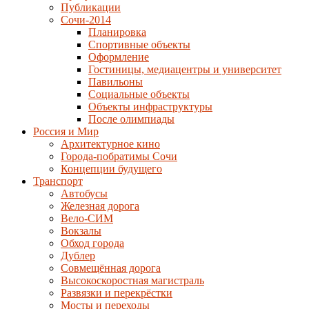
Публикации
Сочи-2014
Планировка
Спортивные объекты
Оформление
Гостиницы, медиацентры и университет
Павильоны
Социальные объекты
Объекты инфраструктуры
После олимпиады
Россия и Мир
Архитектурное кино
Города-побратимы Сочи
Концепции будущего
Транспорт
Автобусы
Железная дорога
Вело-СИМ
Вокзалы
Обход города
Дублер
Совмещённая дорога
Высокоскоростная магистраль
Развязки и перекрёстки
Мосты и переходы