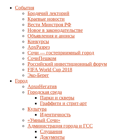
События
Бродячий лекторий
Краевые новости
Вести Минстроя РФ
Новое в законодательстве
Объявления и анонсы
Конкурсы
АрхРазрез
Сочи — гостеприимный город
СочиПешком
Российский инвестиционный форум
FIFA World Cup 2018
Эко-Берег
Город
АрхиНегатив
Городская среда
Парки и скверы
Граффити и стрит-арт
Культура
Идентичность
«Умный Сочи»
Администрация города и ГСС
Слушания
Документы