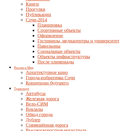
Книги
Прогулки
Публикации
Сочи-2014
Планировка
Спортивные объекты
Оформление
Гостиницы, медиацентры и университет
Павильоны
Социальные объекты
Объекты инфраструктуры
После олимпиады
Россия и Мир
Архитектурное кино
Города-побратимы Сочи
Концепции будущего
Транспорт
Автобусы
Железная дорога
Вело-СИМ
Вокзалы
Обход города
Дублер
Совмещённая дорога
Высокоскоростная магистраль