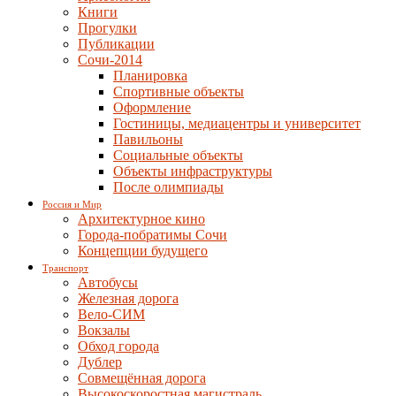
Книги
Прогулки
Публикации
Сочи-2014
Планировка
Спортивные объекты
Оформление
Гостиницы, медиацентры и университет
Павильоны
Социальные объекты
Объекты инфраструктуры
После олимпиады
Россия и Мир
Архитектурное кино
Города-побратимы Сочи
Концепции будущего
Транспорт
Автобусы
Железная дорога
Вело-СИМ
Вокзалы
Обход города
Дублер
Совмещённая дорога
Высокоскоростная магистраль