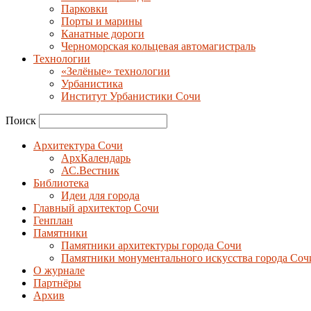
Парковки
Порты и марины
Канатные дороги
Черноморская кольцевая автомагистраль
Технологии
«Зелёные» технологии
Урбанистика
Институт Урбанистики Сочи
Поиск
Архитектура Сочи
АрхКалендарь
АС.Вестник
Библиотека
Идеи для города
Главный архитектор Сочи
Генплан
Памятники
Памятники архитектуры города Сочи
Памятники монументального искусства города Соч
О журнале
Партнёры
Архив