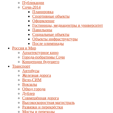
Публикации
Сочи-2014
Планировка
Спортивные объекты
Оформление
Гостиницы, медиацентры и университет
Павильоны
Социальные объекты
Объекты инфраструктуры
После олимпиады
Россия и Мир
Архитектурное кино
Города-побратимы Сочи
Концепции будущего
Транспорт
Автобусы
Железная дорога
Вело-СИМ
Вокзалы
Обход города
Дублер
Совмещённая дорога
Высокоскоростная магистраль
Развязки и перекрёстки
Мосты и переходы