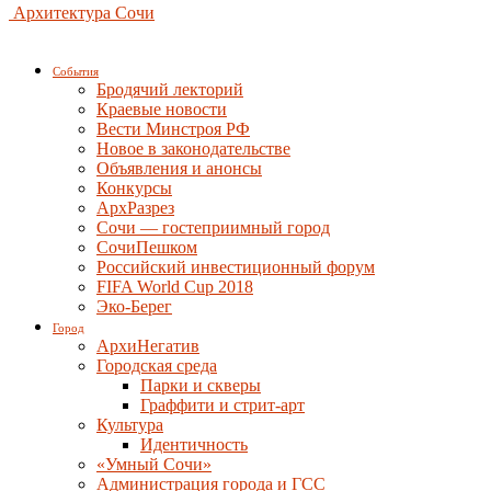
Архитектура Сочи
События
Бродячий лекторий
Краевые новости
Вести Минстроя РФ
Новое в законодательстве
Объявления и анонсы
Конкурсы
АрхРазрез
Сочи — гостеприимный город
СочиПешком
Российский инвестиционный форум
FIFA World Cup 2018
Эко-Берег
Город
АрхиНегатив
Городская среда
Парки и скверы
Граффити и стрит-арт
Культура
Идентичность
«Умный Сочи»
Администрация города и ГСС