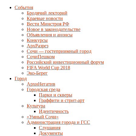
События
Бродячий лекторий
Краевые новости
Вести Минстроя РФ
Новое в законодательстве
Объявления и анонсы
Конкурсы
АрхРазрез
Сочи — гостеприимный город
СочиПешком
Российский инвестиционный форум
FIFA World Cup 2018
Эко-Берег
Город
АрхиНегатив
Городская среда
Парки и скверы
Граффити и стрит-арт
Культура
Идентичность
«Умный Сочи»
Администрация города и ГСС
Слушания
Документы