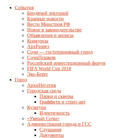
События
Бродячий лекторий
Краевые новости
Вести Минстроя РФ
Новое в законодательстве
Объявления и анонсы
Конкурсы
АрхРазрез
Сочи — гостеприимный город
СочиПешком
Российский инвестиционный форум
FIFA World Cup 2018
Эко-Берег
Город
АрхиНегатив
Городская среда
Парки и скверы
Граффити и стрит-арт
Культура
Идентичность
«Умный Сочи»
Администрация города и ГСС
Слушания
Документы