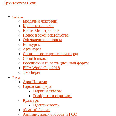
Архитектура Сочи
События
Бродячий лекторий
Краевые новости
Вести Минстроя РФ
Новое в законодательстве
Объявления и анонсы
Конкурсы
АрхРазрез
Сочи — гостеприимный город
СочиПешком
Российский инвестиционный форум
FIFA World Cup 2018
Эко-Берег
Город
АрхиНегатив
Городская среда
Парки и скверы
Граффити и стрит-арт
Культура
Идентичность
«Умный Сочи»
Администрация города и ГСС