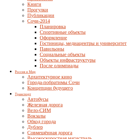
Книги
Прогулки
Публикации
Сочи-2014
Планировка
Спортивные объекты
Оформление
Гостиницы, медиацентры и университет
Павильоны
Социальные объекты
Объекты инфраструктуры
После олимпиады
Россия и Мир
Архитектурное кино
Города-побратимы Сочи
Концепции будущего
Транспорт
Автобусы
Железная дорога
Вело-СИМ
Вокзалы
Обход города
Дублер
Совмещённая дорога
Высокоскоростная магистраль