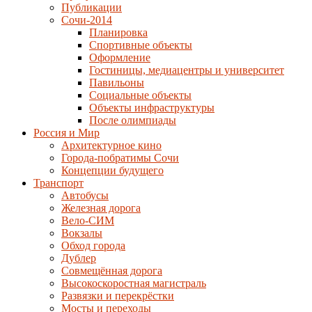
Публикации
Сочи-2014
Планировка
Спортивные объекты
Оформление
Гостиницы, медиацентры и университет
Павильоны
Социальные объекты
Объекты инфраструктуры
После олимпиады
Россия и Мир
Архитектурное кино
Города-побратимы Сочи
Концепции будущего
Транспорт
Автобусы
Железная дорога
Вело-СИМ
Вокзалы
Обход города
Дублер
Совмещённая дорога
Высокоскоростная магистраль
Развязки и перекрёстки
Мосты и переходы