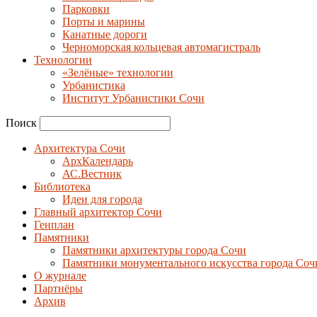
Парковки
Порты и марины
Канатные дороги
Черноморская кольцевая автомагистраль
Технологии
«Зелёные» технологии
Урбанистика
Институт Урбанистики Сочи
Поиск
Архитектура Сочи
АрхКалендарь
АС.Вестник
Библиотека
Идеи для города
Главный архитектор Сочи
Генплан
Памятники
Памятники архитектуры города Сочи
Памятники монументального искусства города Соч
О журнале
Партнёры
Архив