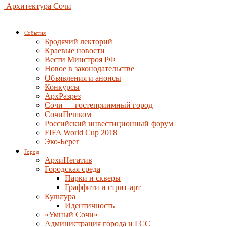
Архитектура Сочи
События
Бродячий лекторий
Краевые новости
Вести Минстроя РФ
Новое в законодательстве
Объявления и анонсы
Конкурсы
АрхРазрез
Сочи — гостеприимный город
СочиПешком
Российский инвестиционный форум
FIFA World Cup 2018
Эко-Берег
Город
АрхиНегатив
Городская среда
Парки и скверы
Граффити и стрит-арт
Культура
Идентичность
«Умный Сочи»
Администрация города и ГСС