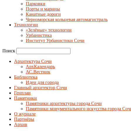
Парковки
Порты и марины
Канатные дороги
Черноморская кольцевая автомагистраль
Технологии
«Зелёные» технологии
Урбанистика
Институт Урбанистики Сочи
Поиск
Архитектура Сочи
АрхКалендарь
АС.Вестник
Библиотека
Идеи для города
Главный архитектор Сочи
Генплан
Памятники
Памятники архитектуры города Сочи
Памятники монументального искусства города Соч
О журнале
Партнёры
Архив