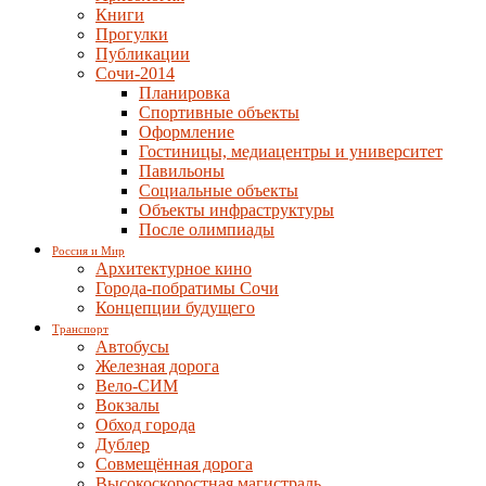
Книги
Прогулки
Публикации
Сочи-2014
Планировка
Спортивные объекты
Оформление
Гостиницы, медиацентры и университет
Павильоны
Социальные объекты
Объекты инфраструктуры
После олимпиады
Россия и Мир
Архитектурное кино
Города-побратимы Сочи
Концепции будущего
Транспорт
Автобусы
Железная дорога
Вело-СИМ
Вокзалы
Обход города
Дублер
Совмещённая дорога
Высокоскоростная магистраль