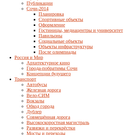
Публикации
Сочи-2014
Планировка
Спортивные объекты
Оформление
Гостиницы, медиацентры и университет
Павильоны
Социальные объекты
Объекты инфраструктуры
После олимпиады
Россия и Мир
Архитектурное кино
Города-побратимы Сочи
Концепции будущего
Транспорт
Автобусы
Железная дорога
Вело-СИМ
Вокзалы
Обход города
Дублер
Совмещённая дорога
Высокоскоростная магистраль
Развязки и перекрёстки
Мосты и переходы