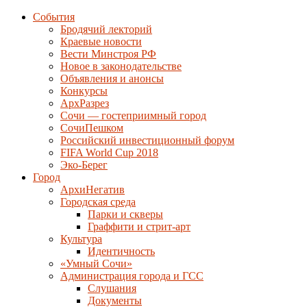
События
Бродячий лекторий
Краевые новости
Вести Минстроя РФ
Новое в законодательстве
Объявления и анонсы
Конкурсы
АрхРазрез
Сочи — гостеприимный город
СочиПешком
Российский инвестиционный форум
FIFA World Cup 2018
Эко-Берег
Город
АрхиНегатив
Городская среда
Парки и скверы
Граффити и стрит-арт
Культура
Идентичность
«Умный Сочи»
Администрация города и ГСС
Слушания
Документы