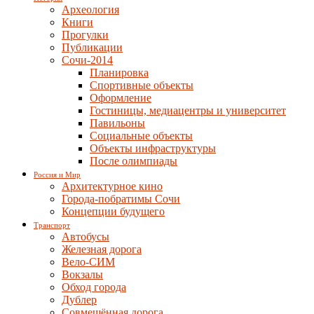
Археология
Книги
Прогулки
Публикации
Сочи-2014
Планировка
Спортивные объекты
Оформление
Гостиницы, медиацентры и университет
Павильоны
Социальные объекты
Объекты инфраструктуры
После олимпиады
Россия и Мир
Архитектурное кино
Города-побратимы Сочи
Концепции будущего
Транспорт
Автобусы
Железная дорога
Вело-СИМ
Вокзалы
Обход города
Дублер
Совмещённая дорога