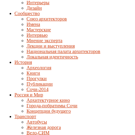
Интерьеры
Дизайн
Сообщество
Союз архитекторов
Имена
Мастерские
Интервью
Мнение эксперта
Лекции и выступления
Национальная палата архитекторов
Локальная идентичность
История
Археология
Книги
Прогулки
Публикации
Сочи-2014
Россия и Мир
Архитектурное кино
Города-побратимы Сочи
Концепции будущего
Транспорт
Автобусы
Железная дорога
Вело-СИМ