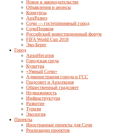
Новое в законодательстве
Объявления и анонсы
Конкурсы
АрхРазрез
Сочи — гостеприимный город
СочиПешком
Российский инвестиционный форум
FIFA World Cup 2018
Эко-Берег
Город
АрхиНегатив
Городская среда
Культура
«Умный Сочи»
Администрация города и ГСС
Градсовет и Архсекция
Общественный градсовет
Недвижимость
Инфраструктура
Развитие
Туризм
Экология
Проекты
Иностранные проекты для Сочи
Реализации проектов