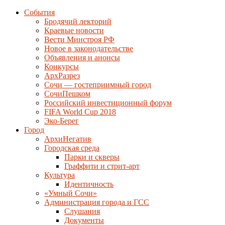
События
Бродячий лекторий
Краевые новости
Вести Минстроя РФ
Новое в законодательстве
Объявления и анонсы
Конкурсы
АрхРазрез
Сочи — гостеприимный город
СочиПешком
Российский инвестиционный форум
FIFA World Cup 2018
Эко-Берег
Город
АрхиНегатив
Городская среда
Парки и скверы
Граффити и стрит-арт
Культура
Идентичность
«Умный Сочи»
Администрация города и ГСС
Слушания
Документы