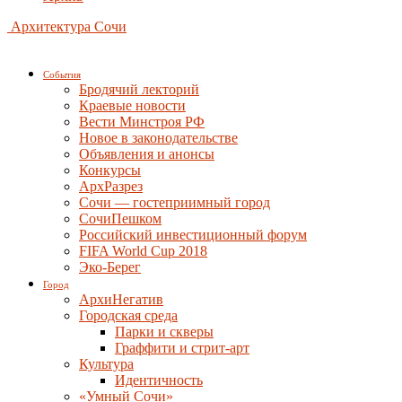
Архитектура Сочи
События
Бродячий лекторий
Краевые новости
Вести Минстроя РФ
Новое в законодательстве
Объявления и анонсы
Конкурсы
АрхРазрез
Сочи — гостеприимный город
СочиПешком
Российский инвестиционный форум
FIFA World Cup 2018
Эко-Берег
Город
АрхиНегатив
Городская среда
Парки и скверы
Граффити и стрит-арт
Культура
Идентичность
«Умный Сочи»