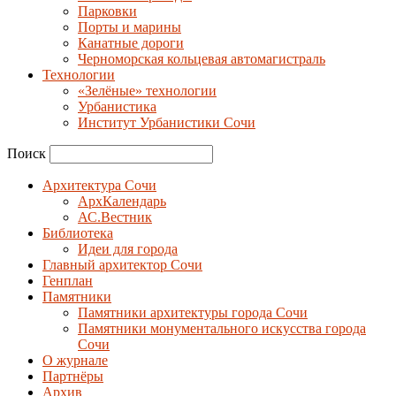
Парковки
Порты и марины
Канатные дороги
Черноморская кольцевая автомагистраль
Технологии
«Зелёные» технологии
Урбанистика
Институт Урбанистики Сочи
Поиск
Архитектура Сочи
АрхКалендарь
АС.Вестник
Библиотека
Идеи для города
Главный архитектор Сочи
Генплан
Памятники
Памятники архитектуры города Сочи
Памятники монументального искусства города
Сочи
О журнале
Партнёры
Архив