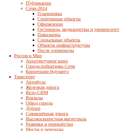
Публикации
Сочи-2014
Планировка
Спортивные объекты
Оформление
Гостиницы, медиацентры и университет
Павильоны
Социальные объекты
Объекты инфраструктуры
После олимпиады
Россия и Мир
Архитектурное кино
Города-побратимы Сочи
Концепции будущего
Транспорт
Автобусы
Железная дорога
Вело-СИМ
Вокзалы
Обход города
Дублер
Совмещённая дорога
Высокоскоростная магистраль
Развязки и перекрёстки
Мосты и переходы