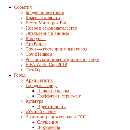
События
Бродячий лекторий
Краевые новости
Вести Минстроя РФ
Новое в законодательстве
Объявления и анонсы
Конкурсы
АрхРазрез
Сочи — гостеприимный город
СочиПешком
Российский инвестиционный форум
FIFA World Cup 2018
Эко-Берег
Город
АрхиНегатив
Городская среда
Парки и скверы
Граффити и стрит-арт
Культура
Идентичность
«Умный Сочи»
Администрация города и ГСС
Слушания
Документы