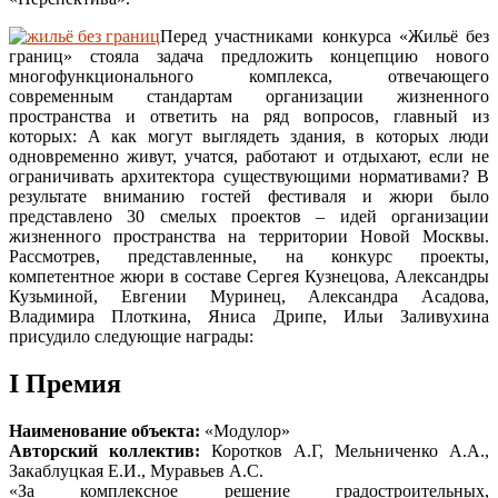
Перед участниками конкурса «Жильё без
границ» стояла задача предложить концепцию нового
многофункционального комплекса, отвечающего
современным стандартам организации жизненного
пространства и ответить на ряд вопросов, главный из
которых: А как могут выглядеть здания, в которых люди
одновременно живут, учатся, работают и отдыхают, если не
ограничивать архитектора существующими нормативами? В
результате вниманию гостей фестиваля и жюри было
представлено 30 смелых проектов – идей организации
жизненного пространства на территории Новой Москвы.
Рассмотрев, представленные, на конкурс проекты,
компетентное жюри в составе Сергея Кузнецова, Александры
Кузьминой, Евгении Муринец, Александра Асадова,
Владимира Плоткина, Яниса Дрипе, Ильи Заливухина
присудило следующие награды:
I Премия
Наименование объекта:
«Модулор»
Авторский коллектив:
Коротков А.Г, Мельниченко А.А.,
Закаблуцкая Е.И., Муравьев А.С.
«За комплексное решение градостроительных,