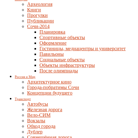
Археология
Книги
Прогулки
Публикации
Сочи-2014
Планировка
Спортивные объекты
Оформление
Гостиницы, медиацентры и университет
Павильоны
Социальные объекты
Объекты инфраструктуры
После олимпиады
Россия и Мир
Архитектурное кино
Города-побратимы Сочи
Концепции будущего
Транспорт
Автобусы
Железная дорога
Вело-СИМ
Вокзалы
Обход города
Дублер
Совмещённая дорога