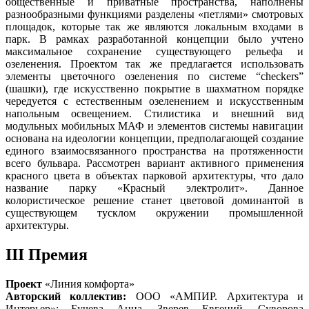
общественные и приватные пространства, наполнены
разнообразными функциями разделены «петлями» смотровых
площадок, которые так же являются локальным входами в
парк. В рамках разработанной концепции было учтено
максимальное сохранение существующего рельефа и
озеленения. Проектом так же предлагается использовать
элементы цветочного озеленения по системе “checkers”
(шашки), где искусственно покрытие в шахматном порядке
чередуется с естественным озеленением и искусственным
напольным освещением. Стилистика и внешний вид
модульных мобильных МАФ и элементов системы навигации
основана на идеологии концепции, предполагающей создание
единого взаимосвязанного пространства на протяженности
всего бульвара. Рассмотрен вариант активного применения
красного цвета в объектах парковой архитектуры, что дало
название парку «Красный электролит». Данное
колористическое решение станет цветовой доминантой в
существующем тусклом окружении промышленной
архитектуры.
III Премия
Проект
«Линия комфорта»
Авторский коллектив:
ООО «АМПИР. Архитектура и
Интерьер»: Бучева Анна, Зверев Евгений, Суворова