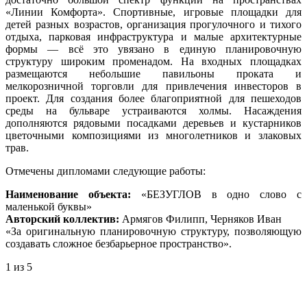
«Линии Комфорта». Спортивные, игровые площадки для
детей разных возрастов, организация прогулочного и тихого
отдыха, парковая инфраструктура и малые архитектурные
формы — всё это увязано в единую планировочную
структуру широким променадом. На входных площадках
размещаются небольшие павильоны проката и
мелкорозничной торговли для привлечения инвесторов в
проект. Для создания более благоприятной для пешеходов
среды на бульваре устраиваются холмы. Насаждения
дополняются рядовыми посадками деревьев и кустарников
цветочными композициями из многолетников и злаковых
трав.
Отмечены дипломами следующие работы:
Наименование объекта:
«БЕЗУГЛОВ в одно слово с
маленькой буквы»
Авторский коллектив:
Армягов Филипп, Черняков Иван
«За оригинальную планировочную структуру, позволяющую
создавать сложное безбарьерное пространство».
1
из 5