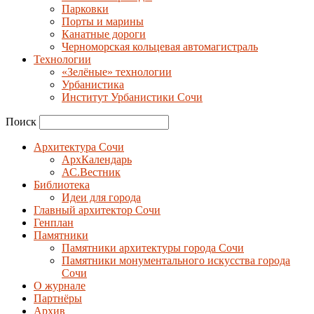
Парковки
Порты и марины
Канатные дороги
Черноморская кольцевая автомагистраль
Технологии
«Зелёные» технологии
Урбанистика
Институт Урбанистики Сочи
Поиск
Архитектура Сочи
АрхКалендарь
АС.Вестник
Библиотека
Идеи для города
Главный архитектор Сочи
Генплан
Памятники
Памятники архитектуры города Сочи
Памятники монументального искусства города
Сочи
О журнале
Партнёры
Архив