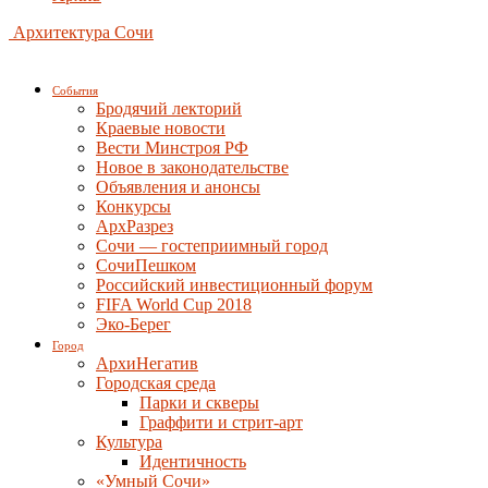
Архитектура Сочи
События
Бродячий лекторий
Краевые новости
Вести Минстроя РФ
Новое в законодательстве
Объявления и анонсы
Конкурсы
АрхРазрез
Сочи — гостеприимный город
СочиПешком
Российский инвестиционный форум
FIFA World Cup 2018
Эко-Берег
Город
АрхиНегатив
Городская среда
Парки и скверы
Граффити и стрит-арт
Культура
Идентичность
«Умный Сочи»