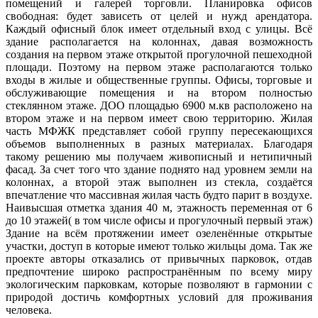
помещений и галерей торговли. Планировка офисов
свободная: будет зависеть от целей и нужд арендатора.
Каждый офисный блок имеет отдельный вход с улицы. Всё
здание располагается на колоннах, давая возможность
создания на первом этаже открытой прогулочной пешеходной
площади. Поэтому на первом этаже располагаются только
входы в жилые и общественные группы. Офисы, торговые и
обслуживающие помещения и на втором полностью
стеклянном этаже. ДОО площадью 6900 м.кв расположено на
втором этаже и на первом имеет свою территорию. Жилая
часть МФЖК представляет собой группу пересекающихся
объемов выполненных в разных материалах. Благодаря
такому решению мы получаем живописный и нетипичный
фасад. За счет того что здание поднято над уровнем земли на
колоннах, а второй этаж выполнен из стекла, создаётся
впечатление что массивная жилая часть будто парит в воздухе.
Наивысшая отметка здания 40 м, этажность переменная от 6
до 10 этажей( в том числе офисы и прогулочный первый этаж)
Здание на всём протяжении имеет озеленённые открытые
участки, доступ в которые имеют только жильцы дома. Так же
проекте авторы отказались от привычных парковок, отдав
предпочтение широко распространённым по всему миру
экологическим парковкам, которые позволяют в гармонии с
природой достичь комфортных условий для проживания
человека.