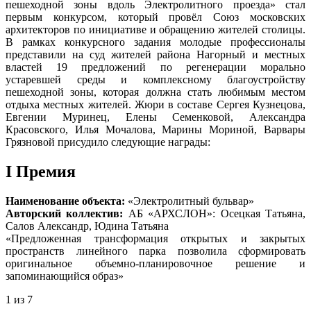
пешеходной зоны вдоль Электролитного проезда» стал
первым конкурсом, который провёл Союз московских
архитекторов по инициативе и обращению жителей столицы.
В рамках конкурсного задания молодые профессионалы
представили на суд жителей района Нагорный и местных
властей 19 предложений по регенерации морально
устаревшей среды и комплексному благоустройству
пешеходной зоны, которая должна стать любимым местом
отдыха местных жителей. Жюри в составе Сергея Кузнецова,
Евгении Муринец, Елены Семенковой, Александра
Красовского, Илья Мочалова, Марины Мориной, Варвары
Грязновой присудило следующие награды:
I Премия
Наименование объекта:
«Электролитный бульвар»
Авторский коллектив:
АБ «АРХСЛОН»: Осецкая Татьяна,
Салов Александр, Юдина Татьяна
«Предложенная трансформация открытых и закрытых
пространств линейного парка позволила сформировать
оригинальное объемно-планировочное решение и
запоминающийся образ»
1
из 7