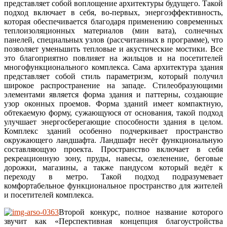
представляет собой воплощение архитектуры будущего. Такой
подход включает в себя, во-первых, энергоэффективность,
которая обеспечивается благодаря применению современных
теплоизоляционных материалов (мин вата), солнечных
панелей, специальных узлов (рассчитанных в программе), что
позволяет уменьшить тепловые и акустические мостики. Все
это благоприятно повлияет на жильцов и на посетителей
многофункционального комплекса. Сама архитектура здания
представляет собой стиль параметризм, который получил
широкое распространение на западе. Стилеобразующими
элементами является форма здания и паттерны, создающие
узор оконных проемов. Форма зданий имеет компактную,
обтекаемую форму, сужающуюся от основания, такой подход
улучшает энергосберегающие способности здания в целом.
Комплекс зданий особенно подчеркивает пространство
окружающего ландшафта. Ландшафт несёт функциональную
составляющую проекта. Пространство включает в себя
рекреационную зону, пруды, навесы, озеленение, беговые
дорожки, магазины, а также пандусом который ведёт к
переходу в метро. Такой подход подразумевает
комфортабельное функциональное пространство для жителей
и посетителей комплекса.
Второй конкурс, полное название которого
звучит как «Перспективная концепция благоустройства