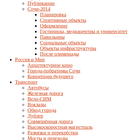
Публикации
Сочи-2014
Планировка
Спортивные объекты
Оформление
Гостиницы, медиацентры и университет
Павильоны
Социальные объекты
Объекты инфраструктуры
После олимпиады
Россия и Мир
Архитектурное кино
Города-побратимы Сочи
Концепции будущего
Транспорт
Автобусы
Железная дорога
Вело-СИМ
Вокзалы
Обход города
Дублер
Совмещённая дорога
Высокоскоростная магистраль
Развязки и перекрёстки
Мосты и переходы