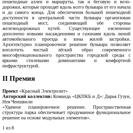
пешеходные аллеи и маршруты, так и беговую и вело-
дорожки, которые проходят вдоль всего бульвара от его начала
и до самого конца. Для обеспечения большей пешеходной
доступности в центральной части бульвара организован
пешеходный мост, соединяющий обе стороны
железнодорожных путей. Существующее озеленение
дополнено новыми насаждениями и газонами вдоль линий
автомобильного проезда и зоны жилой застройки.
Архитектурно планировочное решение бульвара позволяет
воплотить чистый лёгкий образ современного
многофункционального пространства городской среды с
яркими стилевыми доминантами и комфортной
инфраструктурой.
II Премия
Проект
«Красный Электролит»
Авторский коллектив:
Команда «ЦКПКБ и Д»: Дарья Гузун,
Нея Чеишвили
«Удачное планировочное решение. Пространственная
структура парка обеспечивает продуманное функциональное
решение на основе модульных элементов».
1
из 8