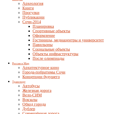
Археология
Книги
Прогулки
Публикации
Сочи-2014
Планировка
Спортивные объекты
Оформление
Гостиницы, медиацентры и университет
Павильоны
Социальные объекты
Объекты инфраструктуры
После олимпиады
Россия и Мир
Архитектурное кино
Города-побратимы Сочи
Концепции будущего
Транспорт
Автобусы
Железная дорога
Вело-СИМ
Вокзалы
Обход города
Дублер
Совмещённая дорога