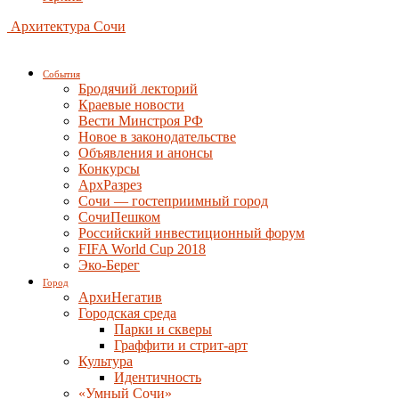
Архитектура Сочи
События
Бродячий лекторий
Краевые новости
Вести Минстроя РФ
Новое в законодательстве
Объявления и анонсы
Конкурсы
АрхРазрез
Сочи — гостеприимный город
СочиПешком
Российский инвестиционный форум
FIFA World Cup 2018
Эко-Берег
Город
АрхиНегатив
Городская среда
Парки и скверы
Граффити и стрит-арт
Культура
Идентичность
«Умный Сочи»