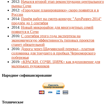
2012
:
Начался второй этап реконструкции центрального
рынка Сочи
2012
:
«Городские планировщики» скоро появятся и в
России
2014
:
Приём работ на смотр-конкурс "АрхРазрез 2014"
продлён до 1 сентября
2014
:
Новый микрорайон для многодетных семей
появится в Сочи
2016
:
С сентября этого года экспертиза на
экономическую эффективность типовых проектов
станет обязательной
2016
:
Дорога через Шаумянский перевал - платная
соломинка для тонущего в пробках Черноморского
побережья
2019
:
«КРАСКИ. СОЧИ. ЦИРК» как вдохновение для
маленьких художников
Народное софинансирование
Техническое