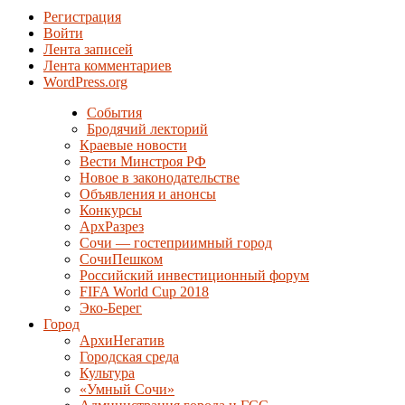
Регистрация
Войти
Лента записей
Лента комментариев
WordPress.org
События
Бродячий лекторий
Краевые новости
Вести Минстроя РФ
Новое в законодательстве
Объявления и анонсы
Конкурсы
АрхРазрез
Сочи — гостеприимный город
СочиПешком
Российский инвестиционный форум
FIFA World Cup 2018
Эко-Берег
Город
АрхиНегатив
Городская среда
Культура
«Умный Сочи»