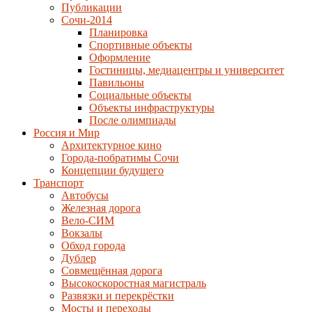
Публикации
Сочи-2014
Планировка
Спортивные объекты
Оформление
Гостиницы, медиацентры и университет
Павильоны
Социальные объекты
Объекты инфраструктуры
После олимпиады
Россия и Мир
Архитектурное кино
Города-побратимы Сочи
Концепции будущего
Транспорт
Автобусы
Железная дорога
Вело-СИМ
Вокзалы
Обход города
Дублер
Совмещённая дорога
Высокоскоростная магистраль
Развязки и перекрёстки
Мосты и переходы