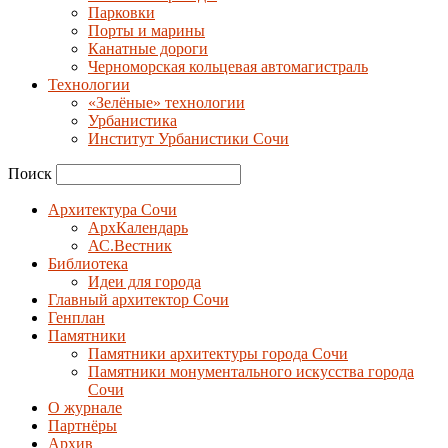
Парковки
Порты и марины
Канатные дороги
Черноморская кольцевая автомагистраль
Технологии
«Зелёные» технологии
Урбанистика
Институт Урбанистики Сочи
Поиск
Архитектура Сочи
АрхКалендарь
АС.Вестник
Библиотека
Идеи для города
Главный архитектор Сочи
Генплан
Памятники
Памятники архитектуры города Сочи
Памятники монументального искусства города
Сочи
О журнале
Партнёры
Архив