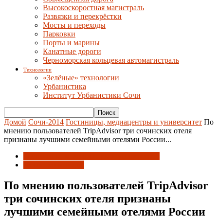
Высокоскоростная магистраль
Развязки и перекрёстки
Мосты и переходы
Парковки
Порты и марины
Канатные дороги
Черноморская кольцевая автомагистраль
Технологии
«Зелёные» технологии
Урбанистика
Институт Урбанистики Сочи
Домой
Сочи-2014
Гостиницы, медиацентры и университет
По
мнению пользователей TripAdvisor три сочинских отеля
признаны лучшими семейными отелями России...
Гостиницы, медиацентры и университет
После олимпиады
По мнению пользователей TripAdvisor
три сочинских отеля признаны
лучшими семейными отелями России