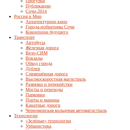
Прогулки
Публикации
Сочи-2014
Россия и Мир
Архитектурное кино
Города-побратимы Сочи
Концепции будущего
Транспорт
Автобусы
Железная дорога
Вело-СИМ
Вокзалы
Обход города
Дублер
Совмещённая дорога
Высокоскоростная магистраль
Развязки и перекрёстки
Мосты и переходы
Парковки
Порты и марины
Канатные дороги
Черноморская кольцевая автомагистраль
Технологии
«Зелёные» технологии
Урбанистика