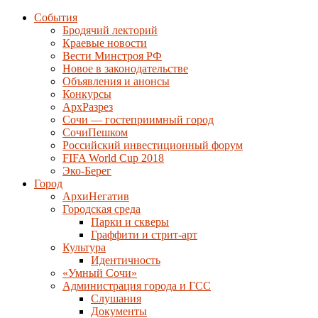
События
Бродячий лекторий
Краевые новости
Вести Минстроя РФ
Новое в законодательстве
Объявления и анонсы
Конкурсы
АрхРазрез
Сочи — гостеприимный город
СочиПешком
Российский инвестиционный форум
FIFA World Cup 2018
Эко-Берег
Город
АрхиНегатив
Городская среда
Парки и скверы
Граффити и стрит-арт
Культура
Идентичность
«Умный Сочи»
Администрация города и ГСС
Слушания
Документы