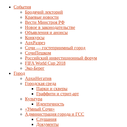
События
Бродячий лекторий
Краевые новости
Вести Минстроя РФ
Новое в законодательстве
Объявления и анонсы
Конкурсы
АрхРазрез
Сочи — гостеприимный город
СочиПешком
Российский инвестиционный форум
FIFA World Cup 2018
Эко-Берег
Город
АрхиНегатив
Городская среда
Парки и скверы
Граффити и стрит-арт
Культура
Идентичность
«Умный Сочи»
Администрация города и ГСС
Слушания
Документы