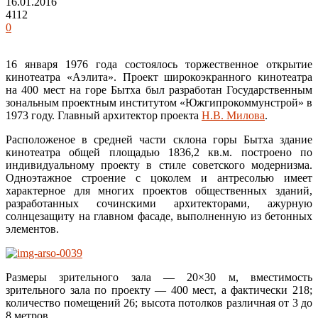
16.01.2016
4112
0
16 января 1976 года состоялось торжественное открытие
кинотеатра «Аэлита». Проект широкоэкранного кинотеатра
на 400 мест на горе Бытха был разработан Государственным
зональным проектным институтом «Южгипрокоммунстрой» в
1973 году. Главный архитектор проекта
Н.В. Милова
.
Расположеное в средней части склона горы Бытха здание
кинотеатра общей площадью 1836,2 кв.м. построено по
индивидуальному проекту в стиле советского модернизма.
Одноэтажное строение с цоколем и антресолью имеет
характерное для многих проектов общественных зданий,
разработанных сочинскими архитекторами, ажурную
солнцезащиту на главном фасаде, выполненную из бетонных
элементов.
Размеры зрительного зала — 20×30 м, вместимость
зрительного зала по проекту — 400 мест, а фактически 218;
количество помещений 26; высота потолков различная от 3 до
8 метров.