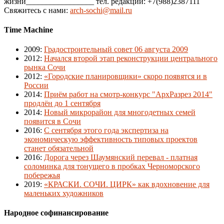
жизни_________________ тел. редакции: +7(988)2387111
Свяжитесь с нами:
arch-sochi@mail.ru
Time Machine
2009
:
Градостроительный совет 06 августа 2009
2012
:
Начался второй этап реконструкции центрального
рынка Сочи
2012
:
«Городские планировщики» скоро появятся и в
России
2014
:
Приём работ на смотр-конкурс "АрхРазрез 2014"
продлён до 1 сентября
2014
:
Новый микрорайон для многодетных семей
появится в Сочи
2016
:
С сентября этого года экспертиза на
экономическую эффективность типовых проектов
станет обязательной
2016
:
Дорога через Шаумянский перевал - платная
соломинка для тонущего в пробках Черноморского
побережья
2019
:
«КРАСКИ. СОЧИ. ЦИРК» как вдохновение для
маленьких художников
Народное софинансирование