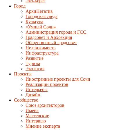
Эко-Берег
Город
АрхиНегатив
Городская среда
Культура
«Умный Сочи»
Администрация города и ГСС
Градсовет и Архсекция
Общественный градсовет
Недвижимость
Инфраструктура
Развитие
Туризм
Экология
Проекты
Иностранные проекты для Сочи
Реализации проектов
Интерьеры
Дизайн
Сообщество
Союз архитекторов
Имена
Мастерские
Интервью
Мнение эксперта