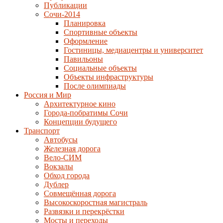
Публикации
Сочи-2014
Планировка
Спортивные объекты
Оформление
Гостиницы, медиацентры и университет
Павильоны
Социальные объекты
Объекты инфраструктуры
После олимпиады
Россия и Мир
Архитектурное кино
Города-побратимы Сочи
Концепции будущего
Транспорт
Автобусы
Железная дорога
Вело-СИМ
Вокзалы
Обход города
Дублер
Совмещённая дорога
Высокоскоростная магистраль
Развязки и перекрёстки
Мосты и переходы