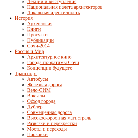
Лекции и выступления
Национальная палата архитекторов
Локальная идентичность
История
Археология
Книги
Прогулки
Публикации
Сочи-2014
Россия и Мир
Архитектурное кино
Города-побратимы Сочи
Концепции будущего
Транспорт
Автобусы
Железная дорога
Вело-СИМ
Вокзалы
Обход города
Дублер
Совмещённая дорога
Высокоскоростная магистраль
Развязки и перекрёстки
Мосты и переходы
Парковки