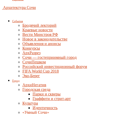
Архитектура Сочи
События
Бродячий лекторий
Краевые новости
Вести Минстроя РФ
Новое в законодательстве
Объявления и анонсы
Конкурсы
АрхРазрез
Сочи — гостеприимный город
СочиПешком
Российский инвестиционный форум
FIFA World Cup 2018
Эко-Берег
Город
АрхиНегатив
Городская среда
Парки и скверы
Граффити и стрит-арт
Культура
Идентичность
«Умный Сочи»