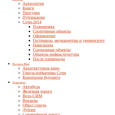
Археология
Книги
Прогулки
Публикации
Сочи-2014
Планировка
Спортивные объекты
Оформление
Гостиницы, медиацентры и университет
Павильоны
Социальные объекты
Объекты инфраструктуры
После олимпиады
Россия и Мир
Архитектурное кино
Города-побратимы Сочи
Концепции будущего
Транспорт
Автобусы
Железная дорога
Вело-СИМ
Вокзалы
Обход города
Дублер
Совмещённая дорога