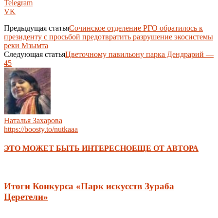
Telegram
VK
Предыдущая статья
Сочинское отделение РГО обратилось к
президенту с просьбой предотвратить разрушение экосистемы
реки Мзымта
Следующая статья
Цветочному павильону парка Дендрарий —
45
Наталья Захарова
https://boosty.to/nutkaaa
ЭТО МОЖЕТ БЫТЬ ИНТЕРЕСНО
ЕЩЕ ОТ АВТОРА
Итоги Конкурса «Парк искусств Зураба
Церетели»