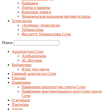
Парковки
Порты и марины
Канатные дороги
Черноморская кольцевая автомагистраль
Технологии
«Зелёные» технологии
Урбанистика
Институт Урбанистики Сочи
Поиск
Архитектура Сочи
АрхКалендарь
АС.Вестник
Библиотека
Идеи для города
Главный архитектор Сочи
Генплан
Памятники
Памятники архитектуры города Сочи
Памятники монументального искусства города
Сочи
О журнале
Партнёры
Архив