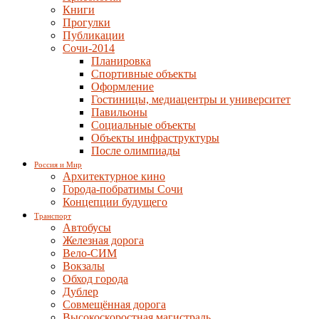
Книги
Прогулки
Публикации
Сочи-2014
Планировка
Спортивные объекты
Оформление
Гостиницы, медиацентры и университет
Павильоны
Социальные объекты
Объекты инфраструктуры
После олимпиады
Россия и Мир
Архитектурное кино
Города-побратимы Сочи
Концепции будущего
Транспорт
Автобусы
Железная дорога
Вело-СИМ
Вокзалы
Обход города
Дублер
Совмещённая дорога
Высокоскоростная магистраль