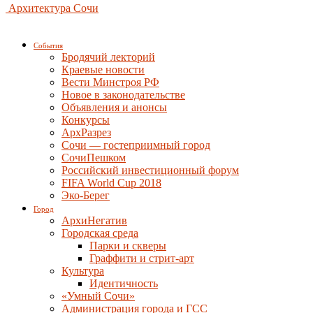
Архитектура Сочи
События
Бродячий лекторий
Краевые новости
Вести Минстроя РФ
Новое в законодательстве
Объявления и анонсы
Конкурсы
АрхРазрез
Сочи — гостеприимный город
СочиПешком
Российский инвестиционный форум
FIFA World Cup 2018
Эко-Берег
Город
АрхиНегатив
Городская среда
Парки и скверы
Граффити и стрит-арт
Культура
Идентичность
«Умный Сочи»
Администрация города и ГСС