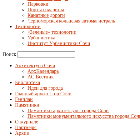
Парковки
Порты и марины
Канатные дороги
Черноморская кольцевая автомагистраль
Технологии
«Зелёные» технологии
Урбанистика
Институт Урбанистики Сочи
Поиск
Архитектура Сочи
АрхКалендарь
АС.Вестник
Библиотека
Идеи для города
Главный архитектор Сочи
Генплан
Памятники
Памятники архитектуры города Сочи
Памятники монументального искусства города Соч
О журнале
Партнёры
Архив