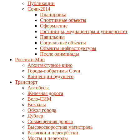
Публикации
Сочи-2014
Планировка
Спортивные объекты
Оформление
Гостиницы, медиацентры и университет
Павильоны
Социальные объекты
Объекты инфраструктуры
После олимпиады
Россия и Мир
Архитектурное кино
Города-побратимы Сочи
Концепции будущего
Транспорт
Автобусы
Железная дорога
Вело-СИМ
Вокзалы
Обход города
Дублер
Совмещённая дорога
Высокоскоростная магистраль
Развязки и перекрёстки
Мосты и переходы