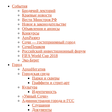
События
Бродячий лекторий
Краевые новости
Вести Минстроя РФ
Новое в законодательстве
Объявления и анонсы
Конкурсы
АрхРазрез
Сочи — гостеприимный город
СочиПешком
Российский инвестиционный форум
FIFA World Cup 2018
Эко-Берег
Город
АрхиНегатив
Городская среда
Парки и скверы
Граффити и стрит-арт
Культура
Идентичность
«Умный Сочи»
Администрация города и ГСС
Слушания
Документы