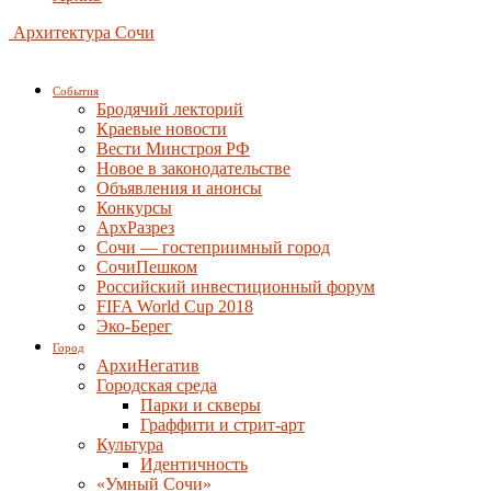
Архитектура Сочи
События
Бродячий лекторий
Краевые новости
Вести Минстроя РФ
Новое в законодательстве
Объявления и анонсы
Конкурсы
АрхРазрез
Сочи — гостеприимный город
СочиПешком
Российский инвестиционный форум
FIFA World Cup 2018
Эко-Берег
Город
АрхиНегатив
Городская среда
Парки и скверы
Граффити и стрит-арт
Культура
Идентичность
«Умный Сочи»