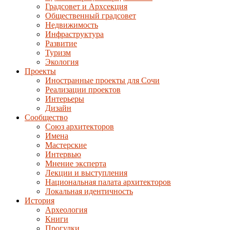
Градсовет и Архсекция
Общественный градсовет
Недвижимость
Инфраструктура
Развитие
Туризм
Экология
Проекты
Иностранные проекты для Сочи
Реализации проектов
Интерьеры
Дизайн
Сообщество
Союз архитекторов
Имена
Мастерские
Интервью
Мнение эксперта
Лекции и выступления
Национальная палата архитекторов
Локальная идентичность
История
Археология
Книги
Прогулки