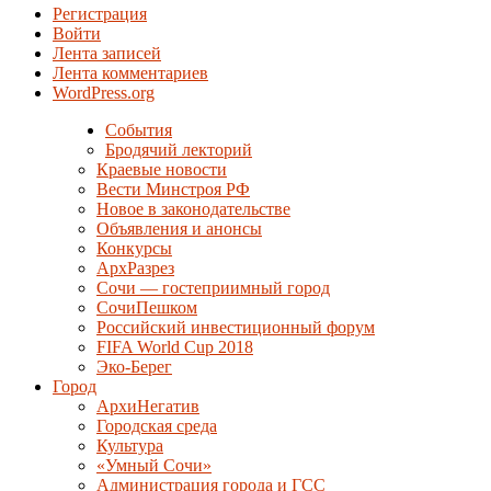
Регистрация
Войти
Лента записей
Лента комментариев
WordPress.org
События
Бродячий лекторий
Краевые новости
Вести Минстроя РФ
Новое в законодательстве
Объявления и анонсы
Конкурсы
АрхРазрез
Сочи — гостеприимный город
СочиПешком
Российский инвестиционный форум
FIFA World Cup 2018
Эко-Берег
Город
АрхиНегатив
Городская среда
Культура
«Умный Сочи»
Администрация города и ГСС