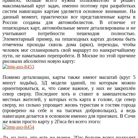
правило, больше всего нужна пользователю и решает
максимальный круг задач, именно поэтому при разработках
систем навигации картам уделяется основное внимание. На
данный момент, практически все представленные карты в
России созданы для автомобилистов. В отличие от
пешеходных карт, автомобильные менее детализированы и не
учитывают потребности пешеходов полностью.
Элементарный пример, на пешеходных картах должны быть
отмечены проходы сквозь дома (арки), переходы, чтобы
человек мог спланировать свой маршрут по наикратчайшему
пути, не наматываю перепробеги. В Москве по этой причине
рисовали абсолютно новую карту:
Помимо детализации, карты также имеют масштаб (круг 5
минут ходьбы), 3Д модели зданий, по которым можно
ориентироваться, и, что самое важное, у них не закреплён
север сверху. Последнее хоть и ставит в замешательство
местных жителей, у которых есть карта в голове, где север
сверху, но сильно упрощает жизнь туристам и гостям города
(проверено на себе и на тысячах добровольцах), а ведь
навигация делается в основном именно для приезжих. В Сочи
же взяли просто карту у 2Гиса без всего этого:
Да, из того, что есть на рынке, 2Гис больше всего подходит