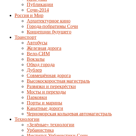
Публикации
Сочи-2014
Россия и Мир
Архитектурное кино
Города-побратимы Сочи
Концепции будущего
Транспорт
Автобусы
Железная дорога
Вело-СИМ
Вокзалы
Обход города
Дублер
Совмещённая дорога
Высокоскоростная магистраль
Развязки и перекрёстки
Мосты и переходы
Парковки
Порты и марины
Канатные дороги
Черноморская кольцевая автомагистраль
Технологии
«Зелёные» технологии
Урбанистика
Институт Урбанистики Сочи