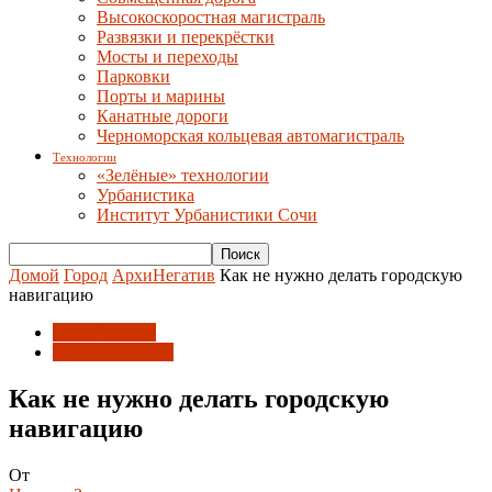
Высокоскоростная магистраль
Развязки и перекрёстки
Мосты и переходы
Парковки
Порты и марины
Канатные дороги
Черноморская кольцевая автомагистраль
Технологии
«Зелёные» технологии
Урбанистика
Институт Урбанистики Сочи
Домой
Город
АрхиНегатив
Как не нужно делать городскую
навигацию
АрхиНегатив
Городская среда
Как не нужно делать городскую
навигацию
От