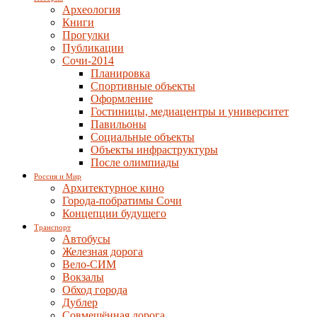
Археология
Книги
Прогулки
Публикации
Сочи-2014
Планировка
Спортивные объекты
Оформление
Гостиницы, медиацентры и университет
Павильоны
Социальные объекты
Объекты инфраструктуры
После олимпиады
Россия и Мир
Архитектурное кино
Города-побратимы Сочи
Концепции будущего
Транспорт
Автобусы
Железная дорога
Вело-СИМ
Вокзалы
Обход города
Дублер
Совмещённая дорога