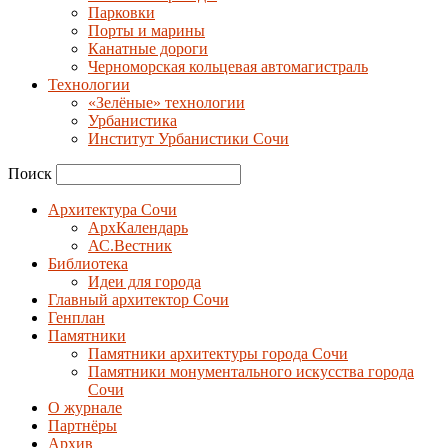
Парковки
Порты и марины
Канатные дороги
Черноморская кольцевая автомагистраль
Технологии
«Зелёные» технологии
Урбанистика
Институт Урбанистики Сочи
Поиск
Архитектура Сочи
АрхКалендарь
АС.Вестник
Библиотека
Идеи для города
Главный архитектор Сочи
Генплан
Памятники
Памятники архитектуры города Сочи
Памятники монументального искусства города
Сочи
О журнале
Партнёры
Архив