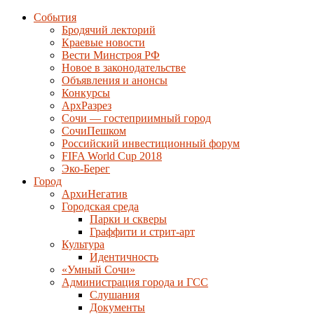
События
Бродячий лекторий
Краевые новости
Вести Минстроя РФ
Новое в законодательстве
Объявления и анонсы
Конкурсы
АрхРазрез
Сочи — гостеприимный город
СочиПешком
Российский инвестиционный форум
FIFA World Cup 2018
Эко-Берег
Город
АрхиНегатив
Городская среда
Парки и скверы
Граффити и стрит-арт
Культура
Идентичность
«Умный Сочи»
Администрация города и ГСС
Слушания
Документы