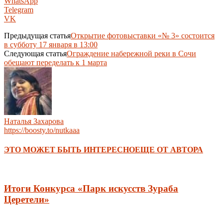
WhatsApp
Telegram
VK
Предыдущая статья
Открытие фотовыставки «№ 3» состоится
в субботу 17 января в 13:00
Следующая статья
Ограждение набережной реки в Сочи
обещают переделать к 1 марта
Наталья Захарова
https://boosty.to/nutkaaa
ЭТО МОЖЕТ БЫТЬ ИНТЕРЕСНО
ЕЩЕ ОТ АВТОРА
Итоги Конкурса «Парк искусств Зураба
Церетели»