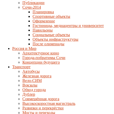
Публикации
Сочи-2014
Планировка
Спортивные объекты
Оформление
Гостиницы, медиацентры и университет
Павильоны
Социальные объекты
Объекты инфраструктуры
После олимпиады
Россия и Мир
Архитектурное кино
Города-побратимы Сочи
Концепции будущего
Транспорт
Автобусы
Железная дорога
Вело-СИМ
Вокзалы
Обход города
Дублер
Совмещённая дорога
Высокоскоростная магистраль
Развязки и перекрёстки
Мосты и переходы