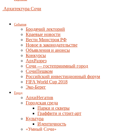
Архитектура Сочи
События
Бродячий лекторий
Краевые новости
Вести Минстроя РФ
Новое в законодательстве
Объявления и анонсы
Конкурсы
АрхРазрез
Сочи — гостеприимный город
СочиПешком
Российский инвестиционный форум
FIFA World Cup 2018
Эко-Берег
Город
АрхиНегатив
Городская среда
Парки и скверы
Граффити и стрит-арт
Культура
Идентичность
«Умный Сочи»