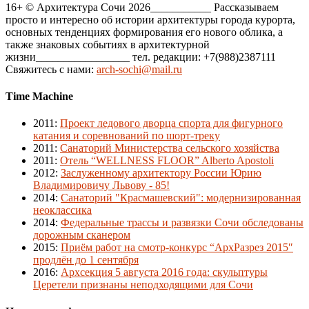
16+ © Архитектура Сочи 2026___________ Рассказываем
просто и интересно об истории архитектуры города курорта,
основных тенденциях формирования его нового облика, а
также знаковых событиях в архитектурной
жизни_________________ тел. редакции: +7(988)2387111
Свяжитесь с нами:
arch-sochi@mail.ru
Time Machine
2011
:
Проект ледового дворца спорта для фигурного
катания и соревнований по шорт-треку
2011
:
Санаторий Министерства сельского хозяйства
2011
:
Отель “WELLNESS FLOOR” Alberto Apostoli
2012
:
Заслуженному архитектору России Юрию
Владимировичу Львову - 85!
2014
:
Санаторий "Красмашевский": модернизированная
неоклассика
2014
:
Федеральные трассы и развязки Сочи обследованы
дорожным сканером
2015
:
Приём работ на смотр-конкурс “АрхРазрез 2015″
продлён до 1 сентября
2016
:
Архсекция 5 августа 2016 года: скульптуры
Церетели признаны неподходящими для Сочи