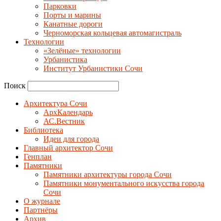
Парковки
Порты и марины
Канатные дороги
Черноморская кольцевая автомагистраль
Технологии
«Зелёные» технологии
Урбанистика
Институт Урбанистики Сочи
Поиск
Архитектура Сочи
АрхКалендарь
АС.Вестник
Библиотека
Идеи для города
Главный архитектор Сочи
Генплан
Памятники
Памятники архитектуры города Сочи
Памятники монументального искусства города
Сочи
О журнале
Партнёры
Архив