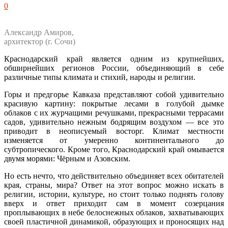
0
Александр Амиров,
архитектор (г. Сочи)
Краснодарский край является одним из крупнейших,
обширнейших регионов России, объединяющий в себе
различные типы климата и стихий, народы и религии.
Горы и предгорье Кавказа представляют собой удивительно
красивую картину: покрытые лесами в голубой дымке
облаков с их журчащими речушками, прекрасными террасами
садов, удивительно нежным бодрящим воздухом — все это
приводит в неописуемый восторг. Климат местности
изменяется от умеренно континентального до
субтропического. Кроме того, Краснодарский край омывается
двумя морями: Чёрным и Азовским.
Но есть нечто, что действительно объединяет всех обитателей
края, страны, мира? Ответ на этот вопрос можно искать в
религии, истории, культуре, но стоит только поднять голову
вверх и ответ приходит сам в момент созерцания
проплывающих в небе белоснежных облаков, захватывающих
своей пластичной динамикой, образующих и проносящих над