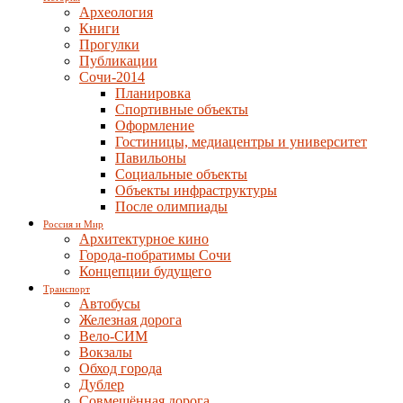
Археология
Книги
Прогулки
Публикации
Сочи-2014
Планировка
Спортивные объекты
Оформление
Гостиницы, медиацентры и университет
Павильоны
Социальные объекты
Объекты инфраструктуры
После олимпиады
Россия и Мир
Архитектурное кино
Города-побратимы Сочи
Концепции будущего
Транспорт
Автобусы
Железная дорога
Вело-СИМ
Вокзалы
Обход города
Дублер
Совмещённая дорога