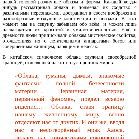
нашей головой различные образы и формы. Каждый когда-
нибудь рассматривал облака и подмечал их сходство с
различными персонажами, достраивал в своем воображении
разнообразные воздушные конструкции и пейзажи. В этот
момент мы на секунду забываем обо всём, и можем лишь
наслаждаться их красотой и умиротворенностью. Ещё в
древности люди приписывали облакам мистические свойства,
отождествляя их с летательными аппаратами богов или
совершенным жилищем, парящим в небесах.
В китайском символизме облака служили своеобразной
границей, отделявшей нас от потусторонних миров:
«Облака, туманы, дымки; знакомые
фантасмы полной безвестности
материи… Первичная материя,
первичный феномен, предел всякою
видения… Облака, ставя границу
нашему жизненному миру, вечно
отделяют нас от других. И они же, вводя
нас в несотворённый мрак Хаоса,
делают нас причастными сокровенной