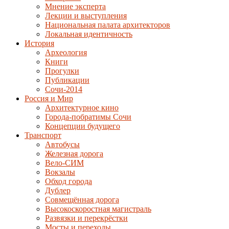
Мнение эксперта
Лекции и выступления
Национальная палата архитекторов
Локальная идентичность
История
Археология
Книги
Прогулки
Публикации
Сочи-2014
Россия и Мир
Архитектурное кино
Города-побратимы Сочи
Концепции будущего
Транспорт
Автобусы
Железная дорога
Вело-СИМ
Вокзалы
Обход города
Дублер
Совмещённая дорога
Высокоскоростная магистраль
Развязки и перекрёстки
Мосты и переходы