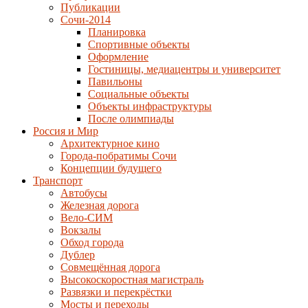
Публикации
Сочи-2014
Планировка
Спортивные объекты
Оформление
Гостиницы, медиацентры и университет
Павильоны
Социальные объекты
Объекты инфраструктуры
После олимпиады
Россия и Мир
Архитектурное кино
Города-побратимы Сочи
Концепции будущего
Транспорт
Автобусы
Железная дорога
Вело-СИМ
Вокзалы
Обход города
Дублер
Совмещённая дорога
Высокоскоростная магистраль
Развязки и перекрёстки
Мосты и переходы