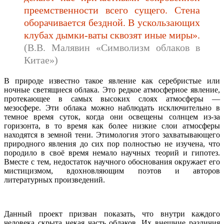
преемственности всего сущего. Стена
оборачивается бездной. В ускользающих
клубах дымки-ваты сквозят иные миры».
(В.В. Малявин «Символизм облаков в
Китае»)
В природе известно такое явление как серебристые или
ночные светящиеся облака. Это редкое атмосферное явление,
протекающее в самых высоких слоях атмосферы —
мезосфере. Эти облака можно наблюдать исключительно в
темное время суток, когда они освещены солнцем из-за
горизонта, в то время как более низкие слои атмосферы
находятся в земной тени. Этимология этого захватывающего
природного явления до сих пор полностью не изучена, что
породило в своё время немало научных теорий и гипотез.
Вместе с тем, недостаток научного обоснования окружает его
мистицизмом, вдохновляющим поэтов и авторов
литературных произведений.
Данный проект призван показать, что внутри каждого
человека скрыта некая часть облаков. Их внешние различия