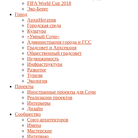
FIFA World Cup 2018
Эко-Берег
Город
АрхиНегатив
Городская среда
Культура
«Умный Сочи»
Администрация города и ГСС
Градсовет и Архсекция
Общественный градсовет
Недвижимость
Инфраструктура
Развитие
Туризм
Экология
Проекты
Иностранные проекты для Сочи
Реализации проектов
Интерьеры
Дизайн
Сообщество
Союз архитекторов
Имена
Мастерские
Интервью