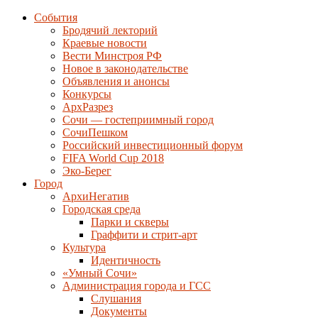
События
Бродячий лекторий
Краевые новости
Вести Минстроя РФ
Новое в законодательстве
Объявления и анонсы
Конкурсы
АрхРазрез
Сочи — гостеприимный город
СочиПешком
Российский инвестиционный форум
FIFA World Cup 2018
Эко-Берег
Город
АрхиНегатив
Городская среда
Парки и скверы
Граффити и стрит-арт
Культура
Идентичность
«Умный Сочи»
Администрация города и ГСС
Слушания
Документы