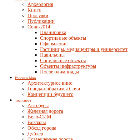
Археология
Книги
Прогулки
Публикации
Сочи-2014
Планировка
Спортивные объекты
Оформление
Гостиницы, медиацентры и университет
Павильоны
Социальные объекты
Объекты инфраструктуры
После олимпиады
Россия и Мир
Архитектурное кино
Города-побратимы Сочи
Концепции будущего
Транспорт
Автобусы
Железная дорога
Вело-СИМ
Вокзалы
Обход города
Дублер
Совмещённая дорога