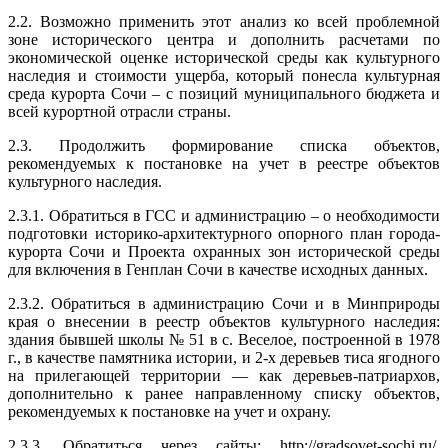
2.2. Возможно применить этот анализ ко всей проблемной
зоне исторического центра и дополнить расчетами по
экономической оценке исторической среды как культурного
наследия и стоимости ущерба, который понесла культурная
среда курорта Сочи – с позиций муниципального бюджета и
всей курортной отрасли страны.
2.3. Продолжить формирование списка объектов,
рекомендуемых к постановке на учет в реестре объектов
культурного наследия.
2.3.1. Обратиться в ГСС и администрацию – о необходимости
подготовки историко-архитектурного опорного план города-
курорта Сочи и Проекта охранных зон исторической среды
для включения в Генплан Сочи в качестве исходных данных.
2.3.2. Обратиться в администрацию Сочи и в Минприроды
края о внесении в реестр объектов культурного наследия:
здания бывшей школы № 51 в с. Веселое, построенной в 1978
г., в качестве памятника истории, и 2-х деревьев тиса ягодного
на прилегающей территории — как деревьев-патриархов,
дополнительно к ранее направленному списку объектов,
рекомендуемых к постановке на учет и охрану.
2.3.3. Обратиться через сайты: http://gradsovet-sochi.ru/,