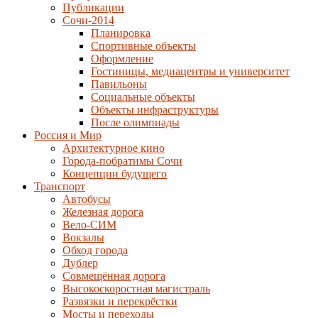
Публикации
Сочи-2014
Планировка
Спортивные объекты
Оформление
Гостиницы, медиацентры и университет
Павильоны
Социальные объекты
Объекты инфраструктуры
После олимпиады
Россия и Мир
Архитектурное кино
Города-побратимы Сочи
Концепции будущего
Транспорт
Автобусы
Железная дорога
Вело-СИМ
Вокзалы
Обход города
Дублер
Совмещённая дорога
Высокоскоростная магистраль
Развязки и перекрёстки
Мосты и переходы