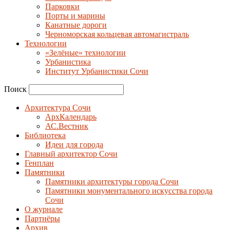
Парковки
Порты и марины
Канатные дороги
Черноморская кольцевая автомагистраль
Технологии
«Зелёные» технологии
Урбанистика
Институт Урбанистики Сочи
Поиск
Архитектура Сочи
АрхКалендарь
АС.Вестник
Библиотека
Идеи для города
Главный архитектор Сочи
Генплан
Памятники
Памятники архитектуры города Сочи
Памятники монументального искусства города
Сочи
О журнале
Партнёры
Архив