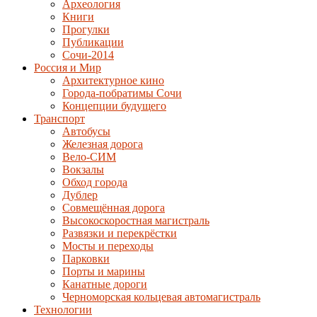
Археология
Книги
Прогулки
Публикации
Сочи-2014
Россия и Мир
Архитектурное кино
Города-побратимы Сочи
Концепции будущего
Транспорт
Автобусы
Железная дорога
Вело-СИМ
Вокзалы
Обход города
Дублер
Совмещённая дорога
Высокоскоростная магистраль
Развязки и перекрёстки
Мосты и переходы
Парковки
Порты и марины
Канатные дороги
Черноморская кольцевая автомагистраль
Технологии