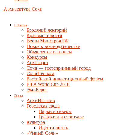
Архитектура Сочи
События
Бродячий лекторий
Краевые новости
Вести Минстроя РФ
Новое в законодательстве
Объявления и анонсы
Конкурсы
АрхРазрез
Сочи — гостеприимный город
СочиПешком
Российский инвестиционный форум
FIFA World Cup 2018
Эко-Берег
Город
АрхиНегатив
Городская среда
Парки и скверы
Граффити и стрит-арт
Культура
Идентичность
«Умный Сочи»