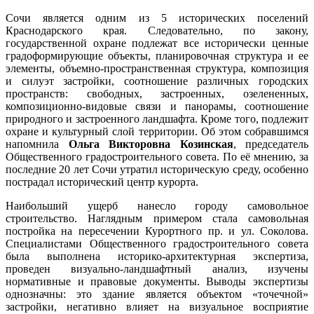
Сочи является одним из 5 исторических поселений
Краснодарского края. Следовательно, по закону,
государственной охране подлежат все исторически ценные
градоформирующие объекты, планировочная структура и ее
элементы, объемно-пространственная структура, композиция
и силуэт застройки, соотношение различных городских
пространств: свободных, застроенных, озелененных,
композиционно-видовые связи и панорамы, соотношение
природного и застроенного ландшафта. Кроме того, подлежит
охране и культурный слой территории. Об этом собравшимся
напомнила
Ольга Викторовна Козинская
, председатель
Общественного градостроительного совета. По её мнению, за
последние 20 лет Сочи утратил историческую среду, особенно
пострадал исторический центр курорта.
Наибольший ущерб нанесло городу самовольное
строительство. Наглядным примером стала самовольная
постройка на пересечении Курортного пр. и ул. Соколова.
Специалистами Общественного градостроительного совета
была выполнена историко-архитектурная экспертиза,
проведен визуально-ландшафтный анализ, изучены
нормативные и правовые документы. Выводы экспертизы
однозначны: это здание является объектом «точечной»
застройки, негативно влияет на визуальное восприятие