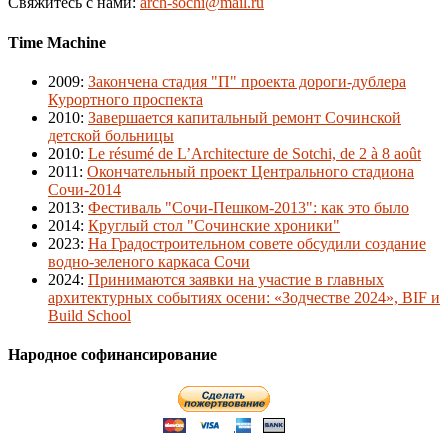
Свяжитесь с нами:
arch-sochi@mail.ru
Time Machine
2009
:
Закончена стадия "П" проекта дороги-дублера
Курортного проспекта
2010
:
Завершается капитальный ремонт Сочинской
детской больницы
2010
:
Le résumé de L’Architecture de Sotchi, de 2 à 8 août
2011
:
Окончательный проект Центрального стадиона
Сочи-2014
2013
:
Фестиваль "Сочи-Пешком-2013": как это было
2014
:
Круглый стол "Сочинские хроники"
2023
:
На Градостроительном совете обсудили создание
водно-зеленого каркаса Сочи
2024
:
Принимаются заявки на участие в главных
архитектурных событиях осени: «Зодчестве 2024», BIF и
Build School
Народное софинансирование