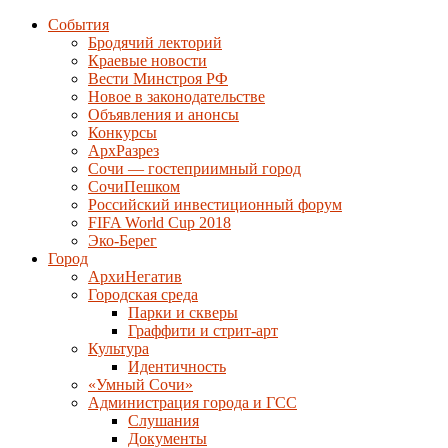
События
Бродячий лекторий
Краевые новости
Вести Минстроя РФ
Новое в законодательстве
Объявления и анонсы
Конкурсы
АрхРазрез
Сочи — гостеприимный город
СочиПешком
Российский инвестиционный форум
FIFA World Cup 2018
Эко-Берег
Город
АрхиНегатив
Городская среда
Парки и скверы
Граффити и стрит-арт
Культура
Идентичность
«Умный Сочи»
Администрация города и ГСС
Слушания
Документы