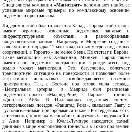
Специалисты компании
«Магистрат»
вспоминают наиболее
успешные мировые примеры по комплексному освоению
подземного пространства.
Лидером в этой области является Канада. Города этой страны
имеют огромные освоенные подземелья, занятые и
инфраструктурными объектами, и разнообразными
общественными зонами. Например, в Монреале создано в
совокупности порядка 12 млн. квадратных метров подземных
сооружений, в Торонто – не менее 6 млн. Не отстает и Европа.
Такие мегаполисы как Хельсинки, Мюнхен, Париж также
имеют свои подземные экстраполяции. Прежде всего, под
землю уходят магистрали. Это, безусловно, облегчает
транспортную ситуацию на поверхности и позволяет более
эффективно использовать освобождающееся наземное
пространство. Так, в Бостоне под землю ушла эстакада
«Центральная артерия», в Мадриде был реализован
подземный проект «Мадрид-Рио», в Париже – тоннель
«Дюплекс А86». В Нидерландах подземная система
легкорельсовых поездов «Ранштад Рейл», связывает Гаагу с
густонаселенными пригородами, а также с Роттердамом. Есть,
естественно, примеры масштабных подземных сооружений и
в Азии. Например, в Куала-Лумпуре находится самый
длинный в мире многоцелевой тоннель, а в Токио под землей
размещается огромный противопаводковый коллектор.