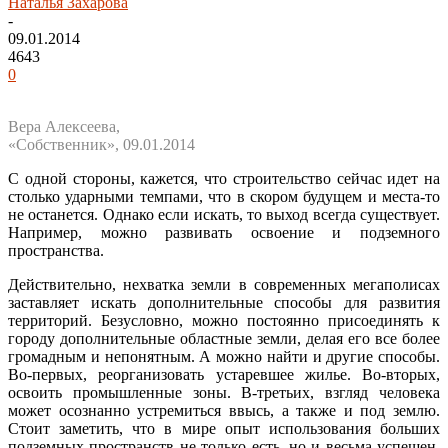
Наталья Захарова
-
09.01.2014
4643
0
Вера Алексеева,
«Собственник», 09.01.2014
С одной стороны, кажется, что строительство сейчас идет на
столько ударными темпами, что в скором будущем и места-то
не останется. Однако если искать, то выход всегда существует.
Например, можно развивать освоение и подземного
пространства.
Действительно, нехватка земли в современных мегаполисах
заставляет искать дополнительные способы для развития
территорий. Безусловно, можно постоянно присоединять к
городу дополнительные областные земли, делая его все более
громадным и непонятным. А можно найти и другие способы.
Во-первых, реорганизовать устаревшее жилье. Во-вторых,
освоить промышленные зоны. В-третьих, взгляд человека
может осознанно устремиться ввысь, а также и под землю.
Стоит заметить, что в мире опыт использования больших
подземных пространств не только есть, но и весьма успешен.