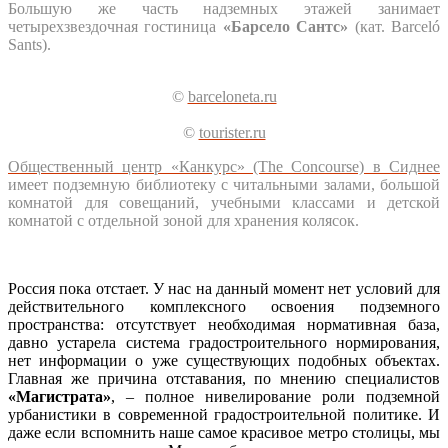
Большую же часть надземных этажей занимает
четырехзвездочная гостиница
«Барсело Сантс»
(кат. Barceló
Sants).
©
barceloneta.ru
©
tourister.ru
Общественный центр «Канкурс» (The Concourse) в Сиднее
имеет подземную библиотеку с читальными залами, большой
комнатой для совещаний, учебными классами и детской
комнатой с отдельной зоной для хранения колясок.
Россия пока отстает. У нас на данный момент нет условий для
действительного комплексного освоения подземного
пространства: отсутствует необходимая нормативная база,
давно устарела система градостроительного нормирования,
нет информации о уже существующих подобных объектах.
Главная же причина отставания, по мнению специалистов
«Магистрата»
, – полное нивелирование роли подземной
урбанистики в современной градостроительной политике. И
даже если вспомнить наше самое красивое метро столицы, мы