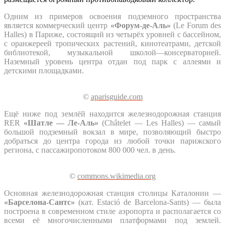
Одним из примеров освоения подземного пространства
является коммерческий центр
«Форум-де-Аль»
(Le Forum des
Halles) в Париже, состоящий из четырёх уровней с бассейном,
с оранжереей тропических растений, кинотеатрами, детской
библиотекой, музыкальной школой—консерваторией.
Наземный уровень центра отдан под парк с аллеями и
детскими площадками.
©
aparisguide.com
Ещё ниже под землёй находится железнодорожная станция
RER
«Шатле — Ле-Аль»
(Châtelet — Les Halles) — самый
большой подземный вокзал в мире, позволяющий быстро
добраться до центра города из любой точки парижского
региона, с пассажиропотоком 800 000 чел. в день.
©
commons.wikimedia.org
Основная железнодорожная станция столицы Каталонии —
«Барселона-Сантс»
(кат. Estació de Barcelona-Sants) — была
построена в современном стиле аэропорта и располагается со
всеми её многочисленными платформами под землей.