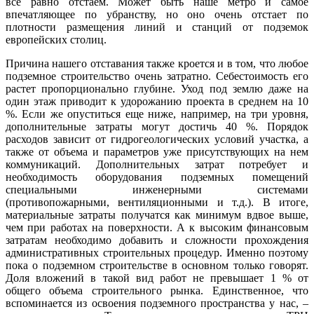
все равно отстаем. Может быть наше метро и самое
впечатляющее по убранству, но оно очень отстает по
плотности размещения линий и станций от подземок
европейских столиц.
Причина нашего отставания также кроется и в том, что любое
подземное строительство очень затратно. Себестоимость его
растет пропорционально глубине. Уход под землю даже на
один этаж приводит к удорожанию проекта в среднем на 10
%. Если же опуститься еще ниже, например, на три уровня,
дополнительные затраты могут достичь 40 %. Порядок
расходов зависит от гидрогеологических условий участка, а
также от объема и параметров уже присутствующих на нем
коммуникаций. Дополнительных затрат потребует и
необходимость оборудования подземных помещений
специальными инженерными системами
(противопожарными, вентиляционными и т.д.). В итоге,
материальные затраты получатся как минимум вдвое выше,
чем при работах на поверхности. А к высоким финансовым
затратам необходимо добавить и сложности прохождения
административных строительных процедур. Именно поэтому
пока о подземном строительстве в основном только говорят.
Доля вложений в такой вид работ не превышает 1 % от
общего объема строительного рынка. Единственное, что
вспоминается из освоения подземного пространства у нас, –