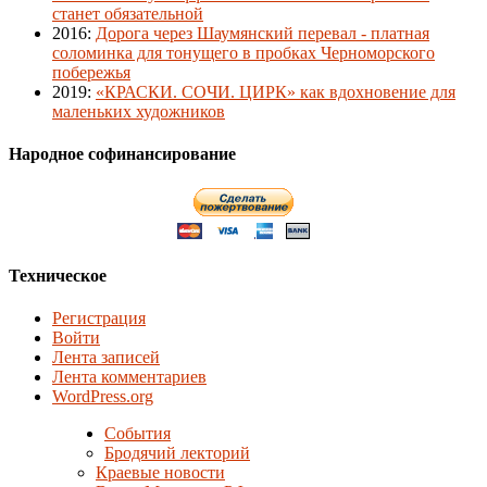
станет обязательной
2016
:
Дорога через Шаумянский перевал - платная
соломинка для тонущего в пробках Черноморского
побережья
2019
:
«КРАСКИ. СОЧИ. ЦИРК» как вдохновение для
маленьких художников
Народное софинансирование
Техническое
Регистрация
Войти
Лента записей
Лента комментариев
WordPress.org
События
Бродячий лекторий
Краевые новости