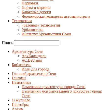
Парковки
Порты и марины
Канатные дороги
Черноморская кольцевая автомагистраль
Технологии
«Зелёные» технологии
Урбанистика
Институт Урбанистики Сочи
Поиск
Архитектура Сочи
АрхКалендарь
АС.Вестник
Библиотека
Идеи для города
Главный архитектор Сочи
Генплан
Памятники
Памятники архитектуры города Сочи
Памятники монументального искусства города
Сочи
О журнале
Партнёры
Архив