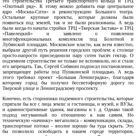
это строительства Третьего транспортного кольца и ТРЦ
«Охотный ряд». К этому можно добавить еще центральное
ядро «Москва-Сити» и реконструкцию Большого театра.
Остальные крупные проекты, которые должны были
появиться под землей, так и не были реализованы. А ведь
были когда-то начаты стройки ТРЦ «Тверская Застава» и ТРЦ
«Павелецкий» и заявлено о появлении
многофункциональных комплексов под Болотной и
Лубянской площадях. Московские власти, как всем известно,
выбрали другой путь решения городских проблем: к столице
просто-напросто присоединили пару сотен тысяч гектар. О
подземном строительстве не только не вспомнили, но и стали
его запрещать. Так, Сергей Собянин подписал постановление,
запрещающее работы под Пушкинской площадью. А ведь
этого требовал проект «Большая Ленинградка», благодаря
которому город бы получил бессветофорную дорогу по
Тверской улице и Ленинградскому проспекту.
Конечно, есть сторонники подземного строительства, которые
спрятали бы все с лица земли: и гостиницы, и музей, и ВУЗы,
и административные здания, магазины и т. д. Однако такой
подход негуманный по отношению к нам самим. Но
техническую «начинку» мегаполиса – коммуникации, склады,
транспортные потоки – вполне хорошо бы туда скрыть. Это
бы позволило освободить в нашем городе территории,