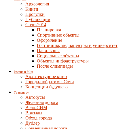
Археология
Книги
Прогулки
Публикации
Сочи-2014
Планировка
Спортивные объекты
Оформление
Гостиницы, медиацентры и университет
Павильоны
Социальные объекты
Объекты инфраструктуры
После олимпиады
Россия и Мир
Архитектурное кино
Города-побратимы Сочи
Концепции будущего
Транспорт
Автобусы
Железная дорога
Вело-СИМ
Вокзалы
Обход города
Дублер
Совмещённая дорога