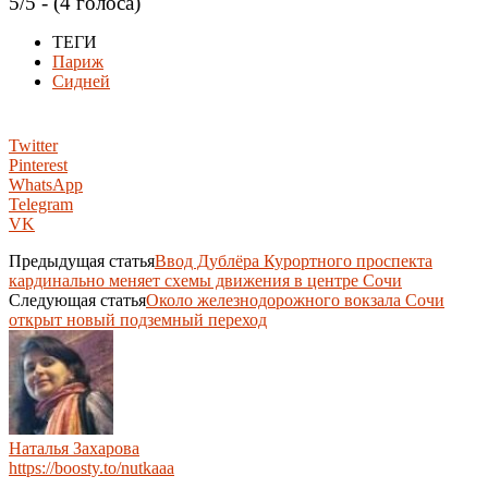
5/5 - (4 голоса)
ТЕГИ
Париж
Сидней
Twitter
Pinterest
WhatsApp
Telegram
VK
Предыдущая статья
Ввод Дублёра Курортного проспекта
кардинально меняет схемы движения в центре Сочи
Следующая статья
Около железнодорожного вокзала Сочи
открыт новый подземный переход
Наталья Захарова
https://boosty.to/nutkaaa