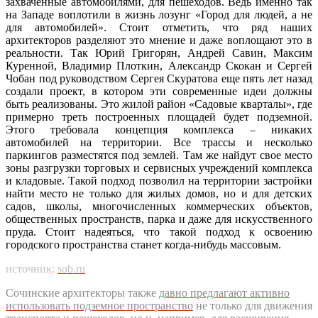
захваченные автомобилями, для пешеходов. Ведь именно так
на Западе воплотили в жизнь лозунг «Город для людей, а не
для автомобилей». Стоит отметить, что ряд наших
архитекторов разделяют это мнение и даже воплощают это в
реальности. Так Юрий Григорян, Андрей Савин, Максим
Куренной, Владимир Плоткин, Александр Скокан и Сергей
Чобан под руководством Сергея Скуратова еще пять лет назад
создали проект, в котором эти современные идеи должны
быть реализованы. Это жилой район «Садовые кварталы», где
примерно треть построенных площадей будет подземной.
Этого требовала концепция комплекса – никаких
автомобилей на территории. Все трассы и несколько
паркингов разместятся под землей. Там же найдут свое место
зоны разгрузки торговых и сервисных учреждений комплекса
и кладовые. Такой подход позволил на территории застройки
найти место не только для жилых домов, но и для детских
садов, школы, многочисленных коммерческих объектов,
общественных пространств, парка и даже для искусственного
пруда. Стоит надеяться, что такой подход к освоению
городского пространства станет когда-нибудь массовым.
источник:
sob.ru
Сочинские архитекторы также
давно предлагают активно
использовать подземное пространство
не только для движения