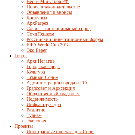
Вести Минстроя РФ
Новое в законодательстве
Объявления и анонсы
Конкурсы
АрхРазрез
Сочи — гостеприимный город
СочиПешком
Российский инвестиционный форум
FIFA World Cup 2018
Эко-Берег
Город
АрхиНегатив
Городская среда
Культура
«Умный Сочи»
Администрация города и ГСС
Градсовет и Архсекция
Общественный градсовет
Недвижимость
Инфраструктура
Развитие
Туризм
Экология
Проекты
Иностранные проекты для Сочи