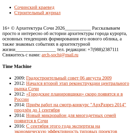
Сочинский краевед
Строительный журнал
16+ © Архитектура Сочи 2026___________ Рассказываем
просто и интересно об истории архитектуры города курорта,
основных тенденциях формирования его нового облика, а
также знаковых событиях в архитектурной
жизни_________________ тел. редакции: +7(988)2387111
Свяжитесь с нами:
arch-sochi@mail.ru
Time Machine
2009
:
Градостроительный совет 06 августа 2009
2012
:
Начался второй этап реконструкции центрального
рынка Сочи
2012
:
«Городские планировщики» скоро появятся и в
России
2014
:
Приём работ на смотр-конкурс "АрхРазрез 2014"
продлён до 1 сентября
2014
:
Новый микрорайон для многодетных семей
появится в Сочи
2016
:
С сентября этого года экспертиза на
экономическую эффективность типовых проектов