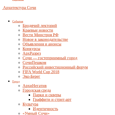
Архитектура Сочи
События
Бродячий лекторий
Краевые новости
Вести Минстроя РФ
Новое в законодательстве
Объявления и анонсы
Конкурсы
АрхРазрез
Сочи — гостеприимный город
СочиПешком
Российский инвестиционный форум
FIFA World Cup 2018
Эко-Берег
Город
АрхиНегатив
Городская среда
Парки и скверы
Граффити и стрит-арт
Культура
Идентичность
«Умный Сочи»