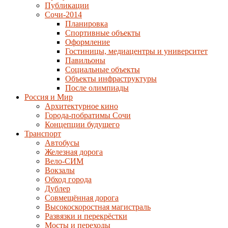
Публикации
Сочи-2014
Планировка
Спортивные объекты
Оформление
Гостиницы, медиацентры и университет
Павильоны
Социальные объекты
Объекты инфраструктуры
После олимпиады
Россия и Мир
Архитектурное кино
Города-побратимы Сочи
Концепции будущего
Транспорт
Автобусы
Железная дорога
Вело-СИМ
Вокзалы
Обход города
Дублер
Совмещённая дорога
Высокоскоростная магистраль
Развязки и перекрёстки
Мосты и переходы