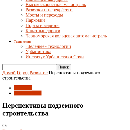
Высокоскоростная магистраль
Развязки и перекрёстки
Мосты и переходы
Парковки
Порты и марины
Канатные дороги
Черноморская кольцевая автомагистраль
Технологии
«Зелёные» технологии
Урбанистика
Институт Урбанистики Сочи
Домой
Город
Развитие
Перспективы подземного
строительства
Развитие
Россия и Мир
Перспективы подземного
строительства
От