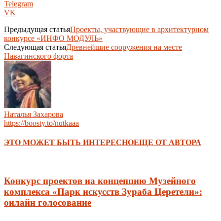
Telegram
VK
Предыдущая статья
Проекты, участвующие в архитектурном
конкурсе «ИНФО МОДУЛЬ»
Следующая статья
Древнейшие сооружения на месте
Навагинского форта
Наталья Захарова
https://boosty.to/nutkaaa
ЭТО МОЖЕТ БЫТЬ ИНТЕРЕСНО
ЕЩЕ ОТ АВТОРА
Конкурс проектов на концепцию Музейного
комплекса «Парк искусств Зураба Церетели»:
онлайн голосование