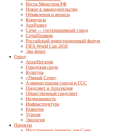
Вести Минстроя РФ
Новое в законодательстве
Объявления и анонсы
Конкурсы
АрхРазрез
Сочи — гостеприимный город
СочиПешком
Российский инвестиционный форум
FIFA World Cup 2018
Эко-Берег
Город
АрхиНегатив
Городская среда
Культура
«Умный Сочи»
Администрация города и ГСС
Градсовет и Архсекция
Общественный градсовет
Недвижимость
Инфраструктура
Развитие
Туризм
Экология
Проекты
Иностранные проекты для Сочи