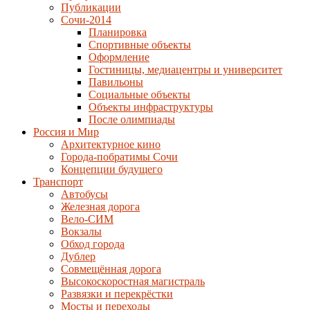
Публикации
Сочи-2014
Планировка
Спортивные объекты
Оформление
Гостиницы, медиацентры и университет
Павильоны
Социальные объекты
Объекты инфраструктуры
После олимпиады
Россия и Мир
Архитектурное кино
Города-побратимы Сочи
Концепции будущего
Транспорт
Автобусы
Железная дорога
Вело-СИМ
Вокзалы
Обход города
Дублер
Совмещённая дорога
Высокоскоростная магистраль
Развязки и перекрёстки
Мосты и переходы