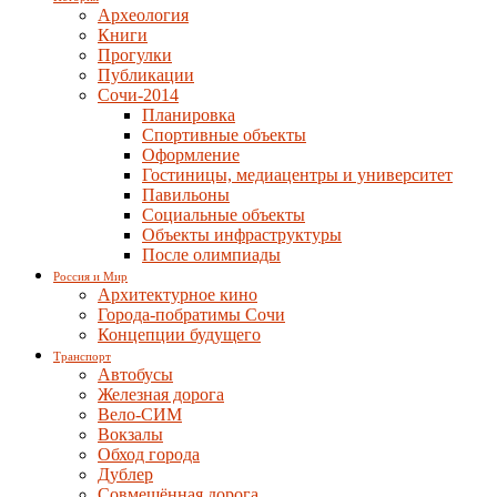
Археология
Книги
Прогулки
Публикации
Сочи-2014
Планировка
Спортивные объекты
Оформление
Гостиницы, медиацентры и университет
Павильоны
Социальные объекты
Объекты инфраструктуры
После олимпиады
Россия и Мир
Архитектурное кино
Города-побратимы Сочи
Концепции будущего
Транспорт
Автобусы
Железная дорога
Вело-СИМ
Вокзалы
Обход города
Дублер
Совмещённая дорога