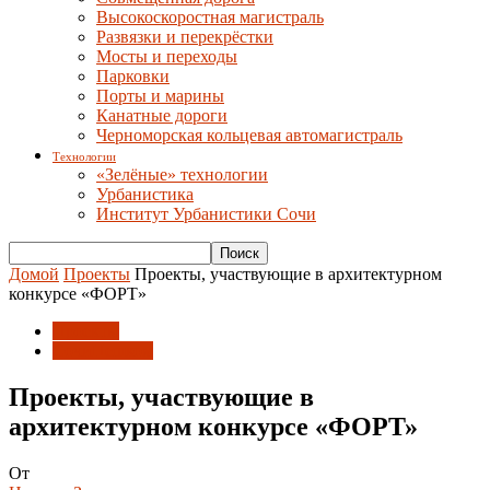
Высокоскоростная магистраль
Развязки и перекрёстки
Мосты и переходы
Парковки
Порты и марины
Канатные дороги
Черноморская кольцевая автомагистраль
Технологии
«Зелёные» технологии
Урбанистика
Институт Урбанистики Сочи
Домой
Проекты
Проекты, участвующие в архитектурном
конкурсе «ФОРТ»
Проекты
СочиПешком
Проекты, участвующие в
архитектурном конкурсе «ФОРТ»
От