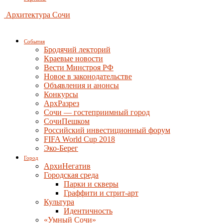
Архитектура Сочи
События
Бродячий лекторий
Краевые новости
Вести Минстроя РФ
Новое в законодательстве
Объявления и анонсы
Конкурсы
АрхРазрез
Сочи — гостеприимный город
СочиПешком
Российский инвестиционный форум
FIFA World Cup 2018
Эко-Берег
Город
АрхиНегатив
Городская среда
Парки и скверы
Граффити и стрит-арт
Культура
Идентичность
«Умный Сочи»