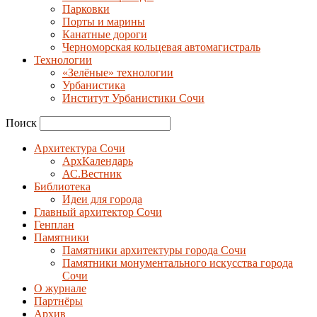
Парковки
Порты и марины
Канатные дороги
Черноморская кольцевая автомагистраль
Технологии
«Зелёные» технологии
Урбанистика
Институт Урбанистики Сочи
Поиск
Архитектура Сочи
АрхКалендарь
АС.Вестник
Библиотека
Идеи для города
Главный архитектор Сочи
Генплан
Памятники
Памятники архитектуры города Сочи
Памятники монументального искусства города
Сочи
О журнале
Партнёры
Архив