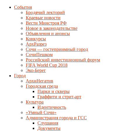
События
Бродячий лекторий
Краевые новости
Вести Минстроя РФ
Новое в законодательстве
Объявления и анонсы
Конкурсы
АрхРазрез
Сочи — гостеприимный город
СочиПешком
Российский инвестиционный форум
FIFA World Cup 2018
Эко-Берег
Город
АрхиНегатив
Городская среда
Парки и скверы
Граффити и стрит-арт
Культура
Идентичность
«Умный Сочи»
Администрация города и ГСС
Слушания
Документы