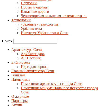
Парковки
Порты и марины
Канатные дороги
Черноморская кольцевая автомагистраль
Технологии
«Зелёные» технологии
Урбанистика
Институт Урбанистики Сочи
Поиск
Архитектура Сочи
АрхКалендарь
АС.Вестник
Библиотека
Идеи для города
Главный архитектор Сочи
Генплан
Памятники
Памятники архитектуры города Сочи
Памятники монументального искусства города
Сочи
О журнале
Партнёры
Архив