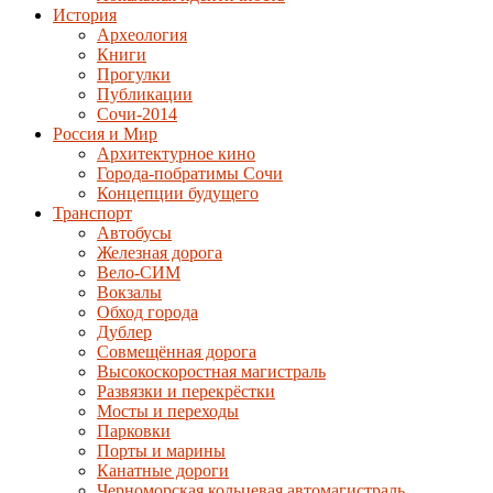
История
Археология
Книги
Прогулки
Публикации
Сочи-2014
Россия и Мир
Архитектурное кино
Города-побратимы Сочи
Концепции будущего
Транспорт
Автобусы
Железная дорога
Вело-СИМ
Вокзалы
Обход города
Дублер
Совмещённая дорога
Высокоскоростная магистраль
Развязки и перекрёстки
Мосты и переходы
Парковки
Порты и марины
Канатные дороги
Черноморская кольцевая автомагистраль