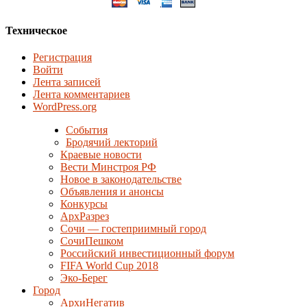
Техническое
Регистрация
Войти
Лента записей
Лента комментариев
WordPress.org
События
Бродячий лекторий
Краевые новости
Вести Минстроя РФ
Новое в законодательстве
Объявления и анонсы
Конкурсы
АрхРазрез
Сочи — гостеприимный город
СочиПешком
Российский инвестиционный форум
FIFA World Cup 2018
Эко-Берег
Город
АрхиНегатив