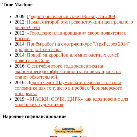
Time Machine
2009
:
Градостроительный совет 06 августа 2009
2012
:
Начался второй этап реконструкции центрального
рынка Сочи
2012
:
«Городские планировщики» скоро появятся и в
России
2014
:
Приём работ на смотр-конкурс "АрхРазрез 2014"
продлён до 1 сентября
2014
:
Новый микрорайон для многодетных семей
появится в Сочи
2016
:
С сентября этого года экспертиза на
экономическую эффективность типовых проектов
станет обязательной
2016
:
Дорога через Шаумянский перевал - платная
соломинка для тонущего в пробках Черноморского
побережья
2019
:
«КРАСКИ. СОЧИ. ЦИРК» как вдохновение для
маленьких художников
Народное софинансирование