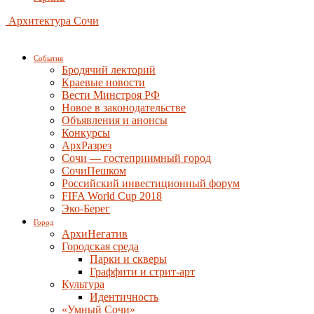
Архитектура Сочи
События
Бродячий лекторий
Краевые новости
Вести Минстроя РФ
Новое в законодательстве
Объявления и анонсы
Конкурсы
АрхРазрез
Сочи — гостеприимный город
СочиПешком
Российский инвестиционный форум
FIFA World Cup 2018
Эко-Берег
Город
АрхиНегатив
Городская среда
Парки и скверы
Граффити и стрит-арт
Культура
Идентичность
«Умный Сочи»