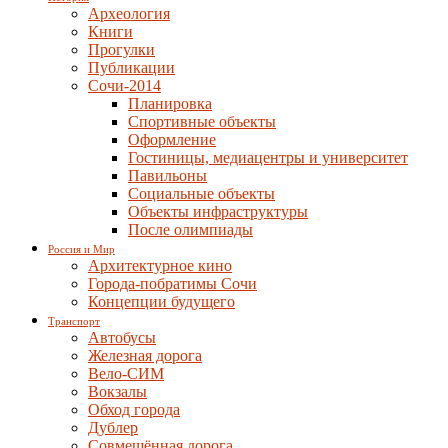
Археология
Книги
Прогулки
Публикации
Сочи-2014
Планировка
Спортивные объекты
Оформление
Гостиницы, медиацентры и университет
Павильоны
Социальные объекты
Объекты инфраструктуры
После олимпиады
Россия и Мир
Архитектурное кино
Города-побратимы Сочи
Концепции будущего
Транспорт
Автобусы
Железная дорога
Вело-СИМ
Вокзалы
Обход города
Дублер
Совмещённая дорога