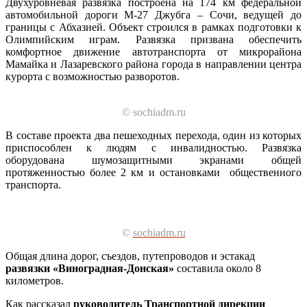
Двухуровневая развязка построена на 174 км федеральной
автомобильной дороги М-27 Джубга – Сочи, ведущей до
границы с Абхазией. Объект строился в рамках подготовки к
Олимпийским играм. Развязка призвана обеспечить
комфортное движение автотранспорта от микрорайона
Мамайка и Лазаревского района города в направлении центра
курорта с возможностью разворотов.
© sochiadm.ru
В составе проекта два пешеходных перехода, один из которых
приспособлен к людям с инвалидностью. Развязка
оборудована шумозащитными экранами общей
протяженностью более 2 км и остановками общественного
транспорта.
©
sochiadm.ru
Общая длина дорог, съездов, путепроводов и эстакад
развязки «Виноградная-Донская»
составила около 8
километров.
Как рассказал
руководитель Транспортной дирекции