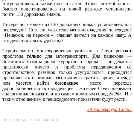
и кустарников, а также посеян газон. Чтобы автомобилисты
быстро ориентировались на новой развязке установлено
почти 130 дорожных знаков.
Интересно, сколько из 130 дорожных знаков установлено для
пешеходов? Есть ли указатели местонахождения переходов?
«Пешеход, на переход!»- слышат жители на каждом шагу. А
что делается для их удобства?
Строительство многоуровневых развязок в Сочи решают
проблемы
только
для автотранспорта. Для пешехода —
истинного хозяина дорог курортного города — не делается
практически ничего и проблемы передвижения со
строительством развязок только усугубляются: приходится
преодолевать огромные расстояния и тратить время, прежде
чем удается найти
безопасное
место перехода
дорог. Количество автовладельцев – жителей Сочи опережает
аналогичные показатели по самым крупным городам РФ. И с
таким отношением к пешеходам эти показатели будут расти.
«Архитектура Сочи»
по материалам: sochiadm.ru