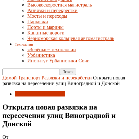
Высокоскоростная магистраль
Развязки и перекрёстки
Мосты и переходы
Парковки
Порты и марины
Канатные дороги
Черноморская кольцевая автомагистраль
Технологии
«Зелёные» технологии
Урбанистика
Институт Урбанистики Сочи
Домой
Транспорт
Развязки и перекрёстки
Открыта новая
развязка на пересечении улиц Виноградной и Донской
Развязки и перекрёстки
Открыта новая развязка на
пересечении улиц Виноградной и
Донской
От