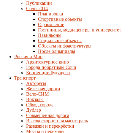
Публикации
Сочи-2014
Планировка
Спортивные объекты
Оформление
Гостиницы, медиацентры и университет
Павильоны
Социальные объекты
Объекты инфраструктуры
После олимпиады
Россия и Мир
Архитектурное кино
Города-побратимы Сочи
Концепции будущего
Транспорт
Автобусы
Железная дорога
Вело-СИМ
Вокзалы
Обход города
Дублер
Совмещённая дорога
Высокоскоростная магистраль
Развязки и перекрёстки
Мосты и переходы