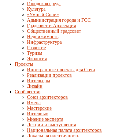
Городская среда
Культура
«Умный Сочи»
Администрация города и ГСС
Градсовет и Архсекция
Общественный градсовет
Недвижимость
Инфраструктура
Развитие
Туризм
Экология
Проекты
Иностранные проекты для Сочи
Реализации проектов
Интерьеры
Дизайн
Сообщество
Союз архитекторов
Имена
Мастерские
Интервью
Мнение эксперта
Лекции и выступления
Национальная палата архитекторов
Локальная идентичность