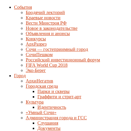
События
Бродячий лекторий
Краевые новости
Вести Минстроя РФ
Новое в законодательстве
Объявления и анонсы
Конкурсы
АрхРазрез
Сочи — гостеприимный город
СочиПешком
Российский инвестиционный форум
FIFA World Cup 2018
Эко-Берег
Город
АрхиНегатив
Городская среда
Парки и скверы
Граффити и стрит-арт
Культура
Идентичность
«Умный Сочи»
Администрация города и ГСС
Слушания
Документы